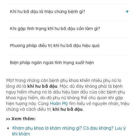
Khí hư bã đậu là triệu chứng bệnh gì?
Khi gặp tình trạng khí hư bã đậu cần làm gì?
Nhiễm nấm Candida
Phương pháp điều trị khí hư bã đậu hiệu quả
Viêm âm đạo
Biện pháp ngăn ngừa tình trạng xuất hiện
Viêm vùng chậu
Một trong những căn bệnh phụ khoa khiến nhiều phụ nữ lo
lắng đó là
khí hư bã đậu
. Mặc dù đây không phải là bệnh
nguy hiểm nhưng nó là dấu hiệu ban đầu của các bệnh phụ
Khô âm đạo
khoa nguy hiểm, do đó phụ nữ không thể chủ quan khi gặp
hiện tượng này. Cùng
Hoàn Mỹ
tìm hiểu về nguyên nhân, triệu
chứng và cách điều trị
khí hư bã đậu
.
Viêm lộ tuyến cổ tử cung
>> Xem thêm:
Khám phụ khoa là khám những gì? Có đau không? Lưu ý
khi khám
Các bệnh phụ khoa khác