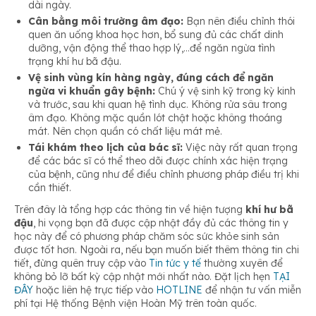
dài ngày.
Cân bằng môi trường âm đạo:
Bạn nên điều chỉnh thói
quen ăn uống khoa học hơn, bổ sung đủ các chất dinh
dưỡng, vận động thể thao hợp lý,…để ngăn ngừa tình
trạng khí hư bã đậu.
Vệ sinh vùng kín hàng ngày, đúng cách để ngăn
ngừa vi khuẩn gây bệnh:
Chú ý vệ sinh kỹ trong kỳ kinh
và trước, sau khi quan hệ tình dục. Không rửa sâu trong
âm đạo. Không mặc quần lót chật hoặc không thoáng
mát. Nên chọn quần có chất liệu mát mẻ.
Tái khám theo lịch của bác sĩ:
Việc này rất quan trọng
để các bác sĩ có thể theo dõi được chính xác hiện trạng
của bệnh, cũng như để điều chỉnh phương pháp điều trị khi
cần thiết.
Trên đây là tổng hợp các thông tin về hiện tượng
khí hư bã
đậu
, hi vọng bạn đã được cập nhật đầy đủ các thông tin y
học này để có phương pháp chăm sóc sức khỏe sinh sản
được tốt hơn. Ngoài ra, nếu bạn muốn biết thêm thông tin chi
tiết, đừng quên truy cập vào
Tin tức y tế
thường xuyên để
không bỏ lỡ bất kỳ cập nhật mới nhất nào. Đặt lịch hẹn
TẠI
ĐÂY
hoặc liên hệ trực tiếp vào
HOTLINE
để nhận tư vấn miễn
phí tại Hệ thống Bệnh viện Hoàn Mỹ trên toàn quốc.