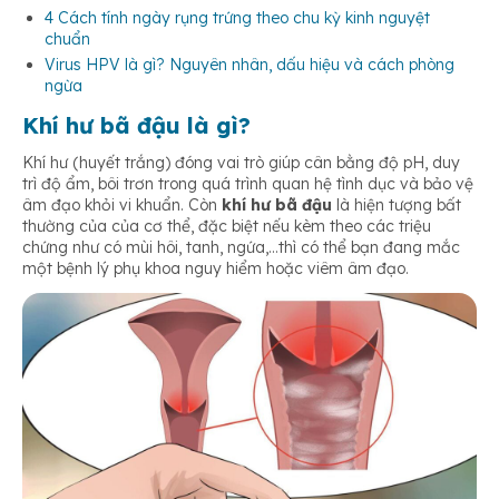
4 Cách tính ngày rụng trứng theo chu kỳ kinh nguyệt
chuẩn
Virus HPV là gì? Nguyên nhân, dấu hiệu và cách phòng
ngừa
Khí hư bã đậu là gì?
Khí hư (huyết trắng) đóng vai trò giúp cân bằng độ pH, duy
trì độ ẩm, bôi trơn trong quá trình quan hệ tình dục và bảo vệ
âm đạo khỏi vi khuẩn. Còn
khí hư bã đậu
là hiện tượng bất
thường của của cơ thể, đặc biệt nếu kèm theo các triệu
chứng như có mùi hôi, tanh, ngứa,…thì có thể bạn đang mắc
một bệnh lý phụ khoa nguy hiểm hoặc viêm âm đạo.