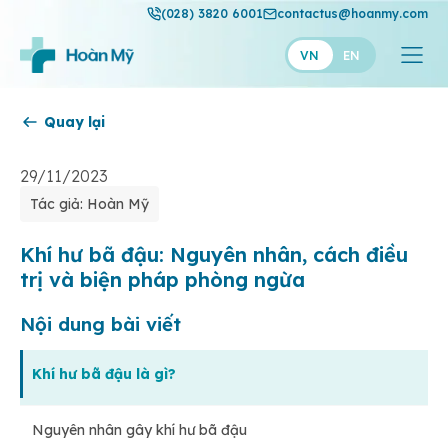
(028) 3820 6001
contactus@hoanmy.com
VN
EN
Quay lại
Hoàn Mỹ
Hoàn Mỹ Gold
29/11/2023
Tác giả: Hoàn Mỹ
Hạnh Phúc
Thuận Mỹ
Khí hư bã đậu: Nguyên nhân, cách điều
trị và biện pháp phòng ngừa
Nội dung bài viết
Khí hư bã đậu là gì?
Nguyên nhân gây khí hư bã đậu