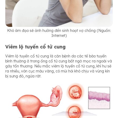
Khô âm đạo sẽ ảnh hưởng đến sinh hoạt vợ chồng (Nguồn:
Internet)
Viêm lộ tuyến cổ tử cung
Viêm lộ tuyến cổ tử cung là căn bệnh do các tế bào tuyến
bình thường ở trong ống cổ tử cung bất ngờ mọc ra ngoài và
gây tổn thương. Nếu mắc viêm lộ tuyến cổ tử cung, khí hư sẽ
ra nhiều, vón cục màu vàng, có mùi hôi khó chịu và vùng kín
bị sưng đỏ, ngứa rát.