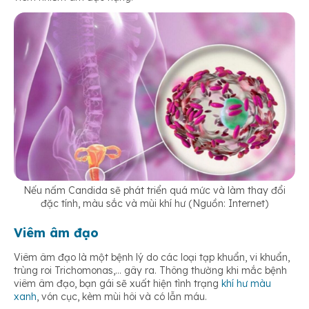
Nếu nấm Candida sẽ phát triển quá mức và làm thay đổi
đặc tính, màu sắc và mùi khí hư (Nguồn: Internet)
Viêm âm đạo
Viêm âm đạo là một bệnh lý do các loại tạp khuẩn, vi khuẩn,
trùng roi Trichomonas,… gây ra. Thông thường khi mắc bệnh
viêm âm đạo, bạn gái sẽ xuất hiện tình trạng
khí hư màu
xanh
, vón cục, kèm mùi hôi và có lẫn máu.