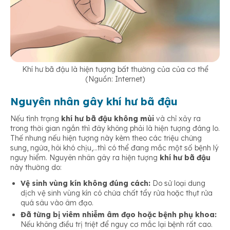
Khí hư bã đậu là hiện tượng bất thường của của cơ thể
(Nguồn: Internet)
Nguyên nhân gây khí hư bã đậu
Nếu tình trạng
khí hư bã đậu không mùi
và chỉ xảy ra
trong thời gian ngắn thì đây không phải là hiện tượng đáng lo.
Thế nhưng nếu hiện tượng này kèm theo các triệu chứng
sưng, ngứa, hôi khó chịu,…thì có thể đang mắc một số bệnh lý
nguy hiểm. Nguyên nhân gây ra hiện tượng
khí hư bã đậu
này thường do:
Vệ sinh vùng kín không đúng cách:
Do sử loại dung
dịch vệ sinh vùng kín có chứa chất tẩy rửa hoặc thụt rửa
quá sâu vào âm đạo.
Đã từng bị viêm nhiễm âm đạo hoặc bệnh phụ khoa:
Nếu không điều trị triệt để nguy cơ mắc lại bệnh rất cao.