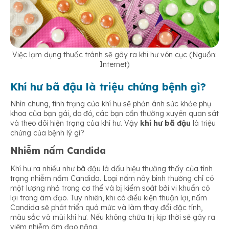
Việc lạm dụng thuốc tránh sẽ gây ra khi hư vón cục (Nguồn:
Internet)
Khí hư bã đậu là triệu chứng bệnh gì?
Nhìn chung, tình trạng của khí hư sẽ phản ánh sức khỏe phụ
khoa của bạn gái, do đó, các bạn cần thường xuyên quan sát
và theo dõi hiện trạng của khí hư. Vậy
khí hư bã đậu
là triệu
chứng của bệnh lý gì?
Nhiễm nấm Candida
Khí hư ra nhiều như bã đậu là dấu hiệu thường thấy của tình
trạng nhiễm nấm Candida. Loại nấm này bình thường chỉ có
một lượng nhỏ trong cơ thể và bị kiểm soát bởi vi khuẩn có
lợi trong âm đạo. Tuy nhiên, khi có điều kiện thuận lợi, nấm
Candida sẽ phát triển quá mức và làm thay đổi đặc tính,
màu sắc và mùi khí hư. Nếu không chữa trị kịp thời sẽ gây ra
viêm nhiễm âm đạo nặng.