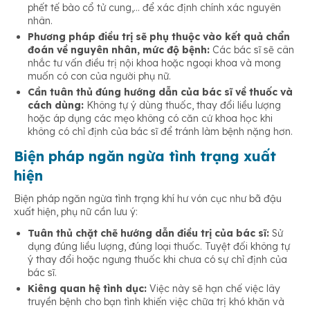
phết tế bào cổ tử cung,… để xác định chính xác nguyên
nhân.
Phương pháp điều trị sẽ phụ thuộc vào kết quả chẩn
đoán về nguyên nhân, mức độ bệnh:
Các bác sĩ sẽ cân
nhắc tư vấn điều trị nội khoa hoặc ngoại khoa và mong
muốn có con của người phụ nữ.
Cần tuân thủ đúng hướng dẫn của bác sĩ về thuốc và
cách dùng:
Không tự ý dùng thuốc, thay đổi liều lượng
hoặc áp dụng các mẹo không có căn cứ khoa học khi
không có chỉ định của bác sĩ để tránh làm bệnh nặng hơn.
Biện pháp ngăn ngừa tình trạng xuất
hiện
Biện pháp ngăn ngừa tình trạng khí hư vón cục như bã đậu
xuất hiện, phụ nữ cần lưu ý:
Tuân thủ chặt chẽ hướng dẫn điều trị của bác sĩ:
Sử
dụng đúng liều lượng, đúng loại thuốc. Tuyệt đối không tự
ý thay đổi hoặc ngưng thuốc khi chưa có sự chỉ định của
bác sĩ.
Kiêng quan hệ tình dục:
Việc này sẽ hạn chế việc lây
truyền bệnh cho bạn tình khiến việc chữa trị khó khăn và