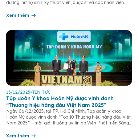
dưỡng, nữ hộ sinh, kỹ thuật viên, dược sĩ và các nhân viên
chăm sóc người bệnh trên toàn hệ thống – những người luôn
âm thầm đồng hành trên […]
Xem thêm
15/12/2025
•
TIN TỨC
Tập đoàn Y khoa Hoàn Mỹ được vinh danh
“Thương hiệu hàng đầu Việt Nam 2025”
Ngày 06/12/2025, tại TP. Hồ Chí Minh, Tập đoàn y khoa
Hoàn Mỹ được vinh danh “Top 10 Thương hiệu hàng đầu Việt
Nam 2025” – một giải thưởng uy tín do Viện Phát triển Sáng
chế và Đổi mới Công nghệ phối hợp với Trung tâm Nghiên
cứu Phát triển Doanh nghiệp Châu Á […]
Xem thêm