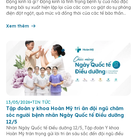
Động kinh là gì? Động kinh là tình trạng bệnh lý của não đặc
trưng bởi sự xuất hiện lặp lại của các cơn co giật do sự phóng
điện đột ngột, quá mức và đồng thời của các tế bào thần
kinh trong não. Những cơn này có thể gây ra rối loạn vận […]
Xem thêm
13/05/2026
•
TIN TỨC
Tập đoàn y khoa Hoàn Mỹ tri ân đội ngũ chăm
sóc người bệnh nhân Ngày Quốc tế Điều dưỡng
12/5
Nhân Ngày Quốc tế Điều dưỡng 12/5, Tập đoàn Y khoa
Hoàn Mỹ trân trọng gửi lời tri ân sâu sắc đến đội ngũ điều