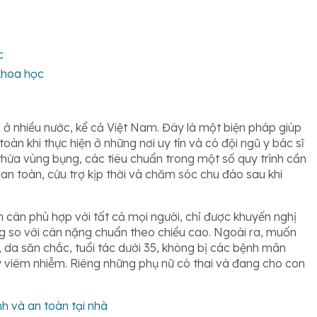
c
khoa học
ở nhiều nước, kể cả Việt Nam. Đây là một biện pháp giúp
àn khi thực hiện ở những nơi uy tín và có đội ngũ y bác sĩ
thừa vùng bụng, các tiêu chuẩn trong một số quy trình cần
n toàn, cứu trợ kịp thời và chăm sóc chu đáo sau khi
cân phù hợp với tất cả mọi người, chỉ được khuyến nghị
 so với cân nặng chuẩn theo chiều cao. Ngoài ra, muốn
, da săn chắc, tuổi tác dưới 35, không bị các bệnh mãn
y viêm nhiễm. Riêng những phụ nữ có thai và đang cho con
h và an toàn tại nhà