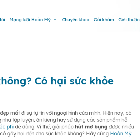
tôi
Mạng lưới Hoàn Mỹ
Chuyên khoa
Gói khám
Giải thưở
hông? Có hại sức khỏe
đẹp mất đi sự tự tin với ngoại hình của mình. Hiện nay, có
như tập luyện, ăn kiêng hay sử dụng các sản phẩm hỗ
éo phì
dễ dàng. Vì thế, giải pháp
hút mỡ bụng
được nhiều
à có gây hại đến cho sức khỏe không? Hãy cùng
Hoàn Mỹ