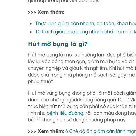
giải đáp trong bài viết dưới đây.
>>> Xem thêm:
Thực đơn giảm cân nhanh, an toàn, khoa họ
10 Cách giảm mỡ bụng nhanh nhất tại nhà, 
Hút mỡ bụng là gì?
Hút mỡ bụng là một xu hướng làm đẹp phổ biến 
lấy lại vóc dáng thon gọn, giảm mỡ bụng và an to
chuyên nghiệp và giàu kinh nghiệm. Khi hút mỡ 
được chú trọng như phòng mổ sạch sẽ, gây mê a
phẫu thuật.
Hút mỡ vùng bụng không phải là một cách giảm 
dành cho những người không nặng quá 10 – 12kg
thực hiện hút mỡ bụng cần phải có sức khỏe tốt
tính như
bệnh tiểu đường
, rối loạn máu đông ha
bú thì không nên sử dụng phương pháp này.
>>> Xem thêm:
6 Chế độ ăn giảm cân lành mạn