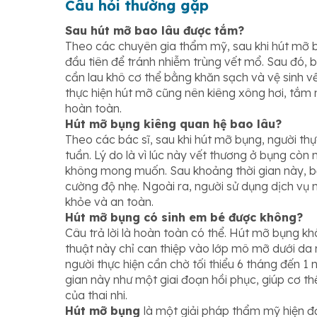
Câu hỏi thường gặp
Sau hút mỡ bao lâu được tắm?
Theo các chuyên gia thẩm mỹ, sau khi hút mỡ b
đầu tiên để tránh nhiễm trùng vết mổ. Sau đó,
cần lau khô cơ thể bằng khăn sạch và vệ sinh v
thực hiện hút mỡ cũng nên kiêng xông hơi, tắm
hoàn toàn.
Hút mỡ bụng kiêng quan hệ bao lâu?
Theo các bác sĩ, sau khi hút mỡ bụng, người thự
tuần. Lý do là vì lúc này vết thương ở bụng cò
không mong muốn. Sau khoảng thời gian này, bạ
cường độ nhẹ. Ngoài ra, người sử dụng dịch vụ 
khỏe và an toàn.
Hút mỡ bụng có sinh em bé được không?
Câu trả lời là hoàn toàn có thể. Hút mỡ bụng k
thuật này chỉ can thiệp vào lớp mô mỡ dưới da
người thực hiện cần chờ tối thiểu 6 tháng đến 
gian này như một giai đoạn hồi phục, giúp cơ thể
của thai nhi.
Hút mỡ bụng
là một giải pháp thẩm mỹ hiện đại