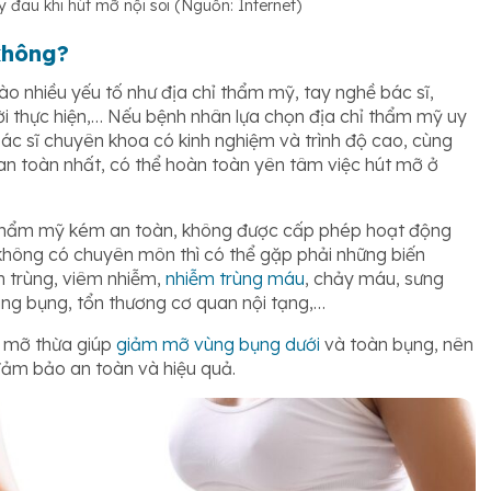
y đau khi hút mỡ nội soi (Nguồn: Internet)
không?
o nhiều yếu tố như địa chỉ thẩm mỹ, tay nghề bác sĩ,
ời thực hiện,… Nếu bệnh nhân lựa chọn địa chỉ thẩm mỹ uy
bác sĩ chuyên khoa có kinh nghiệm và trình độ cao, cùng
 an toàn nhất, có thể hoàn toàn yên tâm việc hút mỡ ở
hỉ thẩm mỹ kém an toàn, không được cấp phép hoạt động
 không có chuyên môn thì có thể gặp phải những biến
m trùng, viêm nhiễm,
nhiễm trùng máu
, chảy máu, sưng
ùng bụng, tổn thương cơ quan nội tạng,…
t mỡ thừa giúp
giảm mỡ vùng bụng dưới
và toàn bụng, nên
 đảm bảo an toàn và hiệu quả.