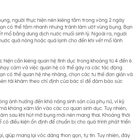
ụng, người thực hiện nên kiêng tắm trong vòng 2 ngày
 bạn có thể tắm nhanh nhưng tránh làm ướt vùng bụng. Bạn
ết mổ bằng dung dịch nước muối sinh lý. Ngoài ra, người
 nước quá nóng hoặc quá lạnh cho đến khi vết mổ lành
c hiện cần kiêng quan hệ tình dục trong khoảng từ 4 đến 6
n nhạy cảm và việc quan hệ có thể gây ra các tác động
n có thể quan hệ nhẹ nhàng, chọn các tư thế đơn giản và
nên tái khám theo chỉ định của bác sĩ để đảm bảo sức
hông ảnh hưởng đến khả năng sinh sản của phụ nữ, vì kỹ
 mà không xâm lấn vào các cơ quan sinh dục. Tuy nhiên,
1 năm sau khi hút mỡ bụng mới nên mang thai. Khoảng thời
 có điều kiện ổn định để chuẩn bị cho quá trình phát triển
, giúp mang lại vóc dáng thon gọn, tự tin. Tuy nhiên, đây