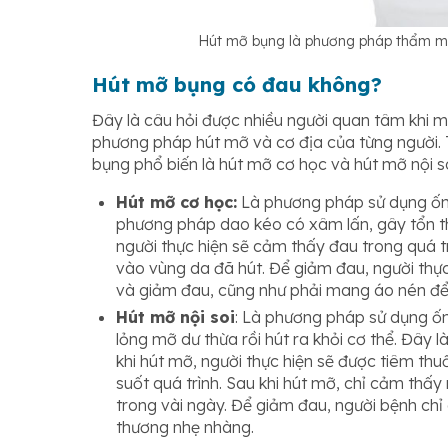
Hút mỡ bụng là phương pháp thẩm mỹ
Hút mỡ bụng có đau không?
Đây là câu hỏi được nhiều người quan tâm khi mu
phương pháp hút mỡ và cơ địa của từng người. 
bụng phổ biến là hút mỡ cơ học và hút mỡ nội so
Hút mỡ cơ học:
Là phương pháp sử dụng ống 
phương pháp dao kéo có xâm lấn, gây tổn th
người thực hiện sẽ cảm thấy đau trong quá t
vào vùng da đã hút. Để giảm đau, người thự
và giảm đau, cũng như phải mang áo nén để
Hút mỡ nội soi
: Là phương pháp sử dụng ốn
lỏng mỡ dư thừa rồi hút ra khỏi cơ thể. Đây l
khi hút mỡ, người thực hiện sẽ được tiêm t
suốt quá trình. Sau khi hút mỡ, chỉ cảm thấ
trong vài ngày. Để giảm đau, người bệnh chỉ 
thương nhẹ nhàng.