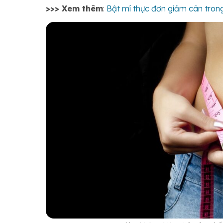
>>> Xem thêm
:
Bật mí thực đơn giảm cân tron