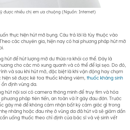
 được nhiều chị em ưa chuộng (Nguồn: Internet)
ốn thực hiện hút mỡ bụng. Câu trả lời là tùy thuộc vào
Theo các chuyên gia, hiện nay có hai phương pháp hút mỡ
i.
hút để hút lượng mỡ dư thừa ra khỏi cơ thể. Đây là
ương cho các mô xung quanh và có thể để lại sẹo. Do đó,
rình và sau khi hút mỡ, đặc biệt là khi vận động hay chạm
c hiện sẽ được kê toa thuốc kháng viêm,
thuốc kháng sinh
 ổn định vùng da.
g hút nội soi có camera thông minh để truy tìm và hóa
à phương pháp tiên tiến, an toàn và ít gây đau đớn. Trước
huốc gây mê để không cảm nhận bất kỳ cảm giác gì trong
y nhẹ nhàng hoặc đau nhẹ ở vùng da đã hút và sẽ giảm dần
cần uống thuốc theo chỉ định của bác sĩ và vệ sinh vết