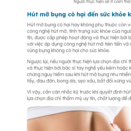
Người thực hiện sẽ ít cảm thấ
Hút mỡ bụng có hại đến sức khỏe 
Hút mỡ bụng có hại hay không phụ thuộc còn và
công nghệ hút mỡ, tình trạng sức khỏe của ngư
tín, được cấp phép hoạt động và thực hiện bởi 
với việc áp dụng công nghệ hút mỡ tiên tiến và
vùng bụng không có hại cho sức khỏe.
Ngược lại, nếu người thực hiện lựa chọn địa c
và thực hiện bởi bác sĩ tay nghề yếu kém hoặc
chứng nguy hiểm sau khi hút mỡ bụng như nhiễ
tấy, đau đớn, bong da, sẹo xấu, bất đối xứng v
Vì vậy, cần cân nhắc kỹ trước khi quyết định hú
lựa chọn địa chỉ thẩm mỹ uy tín, chất lượng để