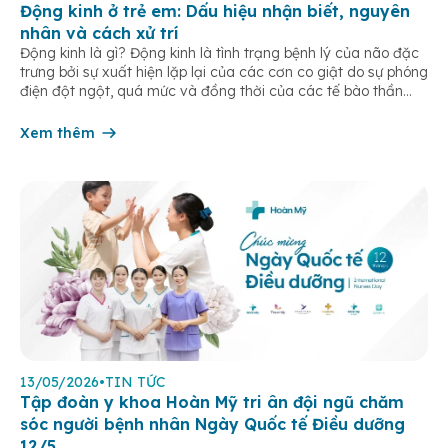
Động kinh ở trẻ em: Dấu hiệu nhận biết, nguyên
nhân và cách xử trí
Động kinh là gì? Động kinh là tình trạng bệnh lý của não đặc
trưng bởi sự xuất hiện lặp lại của các cơn co giật do sự phóng
điện đột ngột, quá mức và đồng thời của các tế bào thần
kinh trong não. Những cơn này có thể gây ra rối loạn vận […]
Xem thêm
13/05/2026
•
TIN TỨC
Tập đoàn y khoa Hoàn Mỹ tri ân đội ngũ chăm
sóc người bệnh nhân Ngày Quốc tế Điều dưỡng
12/5