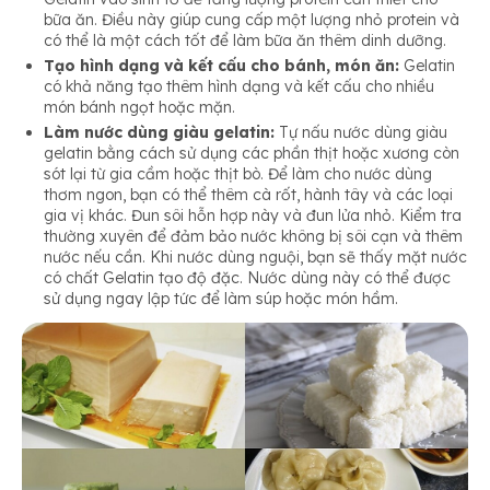
bữa ăn. Điều này giúp cung cấp một lượng nhỏ protein và
có thể là một cách tốt để làm bữa ăn thêm dinh dưỡng.
Tạo hình dạng và kết cấu cho bánh, món ăn:
Gelatin
có khả năng tạo thêm hình dạng và kết cấu cho nhiều
món bánh ngọt hoặc mặn.
Làm nước dùng giàu gelatin:
Tự nấu nước dùng giàu
gelatin bằng cách sử dụng các phần thịt hoặc xương còn
sót lại từ gia cầm hoặc thịt bò. Để làm cho nước dùng
thơm ngon, bạn có thể thêm cà rốt, hành tây và các loại
gia vị khác. Đun sôi hỗn hợp này và đun lửa nhỏ. Kiểm tra
thường xuyên để đảm bảo nước không bị sôi cạn và thêm
nước nếu cần. Khi nước dùng nguội, bạn sẽ thấy mặt nước
có chất Gelatin tạo độ đặc. Nước dùng này có thể được
sử dụng ngay lập tức để làm súp hoặc món hầm.