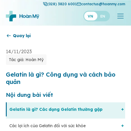
(028) 3820 6001
contactus@hoanmy.com
VN
EN
Quay lại
Hoàn Mỹ
Hoàn Mỹ Gold
14/11/2023
Tác giả: Hoàn Mỹ
Hạnh Phúc
Thuận Mỹ
Gelatin là gì? Công dụng và cách bảo
quản
Nội dung bài viết
Gelatin là gì? Các dạng Gelatin thường gặp
Các lợi ích của Gelatin đối với sức khỏe
Gelatin là gì?