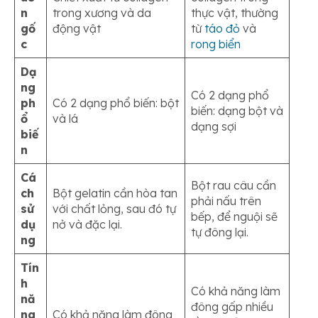
n
trong xương và da
thực vật, thường
gố
động vật
từ
táo đỏ
và
c
rong biển
Dạ
ng
Có 2 dạng phổ
ph
Có 2 dạng phổ biến: bột
biến: dạng bột và
ổ
và lá
dạng sợi
biế
n
Cá
Bột rau câu cần
ch
Bột gelatin cần hòa tan
phải nấu trên
sử
với chất lỏng, sau đó tự
bếp, để nguội sẽ
dụ
nở và đặc lại.
tự đông lại.
ng
Tín
h
Có khả năng làm
nă
đông gấp nhiều
ng
Có khả năng làm đông