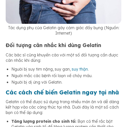
Tác dụng phụ của Gelatin gây cảm giác đầy bụng (Nguồn:
Internet)
Đối tượng cân nhắc khi dùng Gelatin
Các bác sĩ cũng khuyến cáo với một số đối tượng cần được
cân nhắc khi dùng:
Người bị suy tim nặng, suy gan,
suy thận
.
Người mắc các bệnh rối loạn về chảy máu.
Người bị dị ứng với Gelatin.
Các cách chế biến Gelatin ngay tại nhà
Gelatin có thể được sử dụng trong nhiều món ăn và dễ dàng
kết hợp vào các công thức tại nhà. Dưới đây là một số cách
bạn có thể áp dụng:
Tăng lượng protein cho sinh tố:
Bạn có thể rắc bột
Gelatin vào sinh tố để tăng lượng protein cần thiết cho