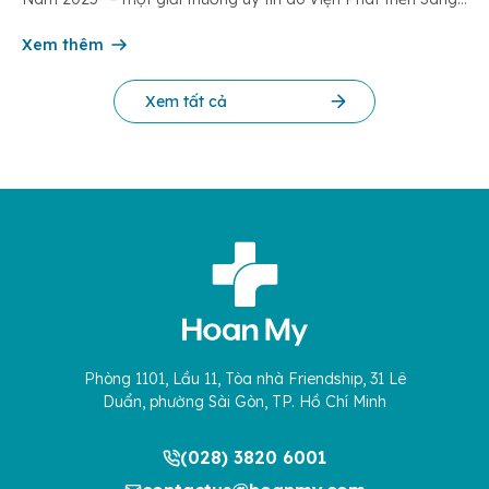
chế và Đổi mới Công nghệ phối hợp với Trung tâm Nghiên
cứu Phát triển Doanh nghiệp Châu Á […]
Xem thêm
Xem tất cả
Phòng 1101, Lầu 11, Tòa nhà Friendship, 31 Lê
Duẩn, phường Sài Gòn, TP. Hồ Chí Minh
(028) 3820 6001