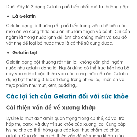
Dưới đây là 2 dạng Gelatin phổ biến nhất mà ta thường gặp:
Lá Gelatin
Gelatin dạng lá thường rất phổ biến trong việc chế biến các
món ăn và công thức nấu ăn như làm thạch và bánh. Chỉ cần
ngâm lá trong nước lạnh để làm cho chúng mềm và sau đó
vắt nhẹ để loại bỏ nước thừa là có thể sử dụng được.
Gelatin bột
Gelatin dạng bột thường rất tiện lợi, không cần phải ngâm
nước như gelatin dạng lá. Người dùng có thể trực tiếp hòa bột
này vào nước hoặc thêm vào các công thức nấu ăn. Gelatin
dạng bột thường được sử dụng trong nhiều loại món ăn và
thực phẩm như mứt, kem, pudding,…
Các lợi ích của Gelatin đối với sức khỏe
Cải thiện vấn đề về xương khớp
Lysine là một axit amin quan trọng trong cơ thể, có vai trò
hấp thụ canxi và duy trì sức khỏe của xương, cơ. Cung cấp
lysine cho cơ thể thông qua các loại thực phẩm có chứa
gelatin. Qua đó, giúp cải thiện vấn đề về xương khớp, giúp