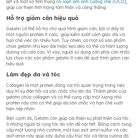
liệt và một số tình trạng
rối loạn ám ảnh cưỡng chế (OCD)
,
giúp cải thiện tình trạng tâm thần và căng thẳng.
Hỗ trợ giảm cân hiệu quả
Gelatin có thể hỗ trợ cho quá trình giảm cân, bởi vì đây là
một nguồn protein ít
calo
, giúp kiểm soát cảm giác đói và
hạn chế việc ăn nhiều hơn. Tuy nhiên, có một số sản phẩm
chứa gelatin như kẹo dai hoặc kẹo dẻo có thể có hàm lượng
đường và calo cao. Vì vậy, người sử dụng cần phải cân nhắc
lựa chọn các sản phẩm gelatin ít calo để quá trình giảm cân
hiệu quả.
Làm đẹp da và tóc
Collagen là một protein đóng vai trò quan trọng trong việc
duy trì sự đàn hồi và săn chắc cho làn da. Thành phần của
gelatin chứa collagen và có thể cung cấp một lượng nhỏ
protein này cho cơ thể giúp da săn chắc và hạn chế xuất
hiện nếp nhăn.
Bên cạnh đó, Gelatin còn giúp cải thiện sự phát triển của tóc
ở những người bị rụng tóc do vấn đề nội tiết. Bằng cách cung
cấp một lượng nhỏ cystine, một loại axit amin sulfur và các
axit amin này giúp xây dựng cấu trúc tóc và tăng cường độ