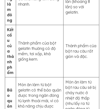
lần (khoảng 8
là
nhanh.
lần) so với
m
gelatin.
đô
ng
Kết
cấ
u
Thành phẩm của bột
củ
Thành phẩm của
gelatin thường có độ
a
bột rau câu rất
mềm, tơi xốp, khá
thà
giòn và đặc.
giống kem.
nh
ph
ẩm
Món ăn làm từ
Món ăn làm từ bột
bột rau câu sẽ bị
Bả
gelatin có thể bảo quản
chảy nước ở
o
được trong ngăn đông
nhiệt độ thấp
qu
tủ lạnh thoải mái, vì có
(như lấy ra từ
ản
khả năng chịu được
ngăn đông tủ