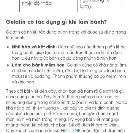
nhiệt độ thấp.
lạnh).
Gelatin có tác dụng gì khi làm bánh?
Gelatin có nhiều tác dụng quan trọng khi được sử dụng trong
làm bánh:
Nhũ hóa và kết dính:
Gúp nhũ hóa các thành phần khác
trong bánh, giúp tạo ra một cấu trúc thực phẩm ổn định
hơn. Điều này giúp bánh có độ đông nhất và mịn hơn.
Làm cho bánh mềm hơn:
Gelatin cũng có khả năng làm
cho bánh có kết cấu mềm, đặc biệt là trong các loại bánh
mousse và pudding. Thành phẩm thường có độ mềm, mịn
và dẻo hơn.
Theo dõi bài viết đến đây, chắn bạn đã nắm rõ Gelatin là gì,
công dụng của nó. Đây là một thành phần protein cao có
nhiều ứng dụng trong chế biến thực phẩm và làm bánh. Nó có
khả năng cải thiện hương vị, kết cấu và giá trị dinh dưỡng
của nhiều loại thực phẩm khác nhau, bao gồm bánh ngọt,
món hầm và món tráng miệng. Hy vọng bài viết mang lại
những thông tin bổ ích cho bạn. Để đặt lịch khám tại viện,
Quý khách vui lòng bấm số
HOTLINE
hoặc đặt lịch trực tiếp