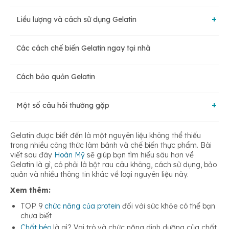
Liều lượng và cách sử dụng Gelatin
Cải thiện vấn đề về xương khớp
Các dạng Gelatin thường gặp
Các cách chế biến Gelatin ngay tại nhà
Liều lượng
Cải thiện chức năng của não
Cách bảo quản Gelatin
Cách sử dụng
Hỗ trợ giảm cân hiệu quả
Một số câu hỏi thường gặp
Tác dụng phụ của Gelatin
Làm đẹp da và tóc
Gelatin có phải là bột rau câu không?
Gelatin được biết đến là một nguyên liệu không thể thiếu
trong nhiều công thức làm bánh và chế biến thực phẩm. Bài
viết sau đây
Hoàn Mỹ
sẽ giúp bạn tìm hiểu sâu hơn về
Đối tượng cân nhắc khi dùng Gelatin
Gelatin là gì, có phải là bột rau câu không, cách sử dụng, bảo
Gelatin có tác dụng gì khi làm bánh?
quản và nhiều thông tin khác về loại nguyên liệu này.
Xem thêm:
TOP 9
chức năng của protein
đối với sức khỏe có thể bạn
chưa biết
Chất béo
là gì? Vai trò và chức năng dinh dưỡng của chất