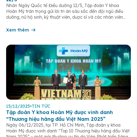
Nhân Ngày Quốc tế Điều dưỡng 12/5, Tập đoàn Y khoa
Hoàn Mỹ trân trọng gửi lời tri ân sâu sắc đến đội ngũ điều
dưỡng, nữ hộ sinh, kỹ thuật viên, dược sĩ và các nhân viên
chăm sóc người bệnh trên toàn hệ thống – những người luôn
âm thầm đồng hành trên […]
Xem thêm
15/12/2025
•
TIN TỨC
Tập đoàn Y khoa Hoàn Mỹ được vinh danh
“Thương hiệu hàng đầu Việt Nam 2025”
Ngày 06/12/2025, tại TP. Hồ Chí Minh, Tập đoàn y khoa
Hoàn Mỹ được vinh danh “Top 10 Thương hiệu hàng đầu Việt
Nam 2025” – một giải thưởng uy tín do Viện Phát triển Sáng