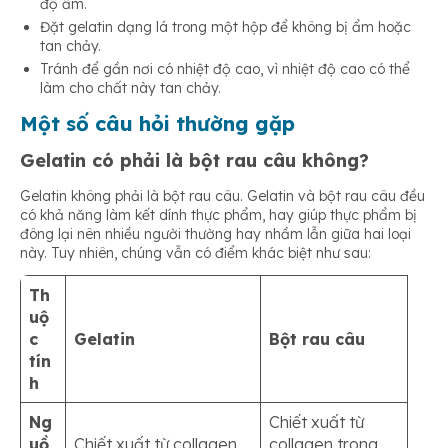
độ ẩm.
Đặt gelatin dạng lá trong một hộp để không bị ẩm hoặc
tan chảy.
Tránh để gần nơi có nhiệt độ cao, vì nhiệt độ cao có thể
làm cho chất này tan chảy.
Một số câu hỏi thường gặp
Gelatin có phải là bột rau câu không?
Gelatin không phải là bột rau câu. Gelatin và bột rau câu đều
có khả năng làm kết dính thực phẩm, hay giúp thực phẩm bị
đông lại nên nhiều người thường hay nhầm lẫn giữa hai loại
này. Tuy nhiên, chúng vẫn có điểm khác biệt như sau:
Th
uộ
c
Gelatin
Bột rau câu
tín
h
Ng
Chiết xuất từ
uồ
Chiết xuất từ collagen
collagen trong