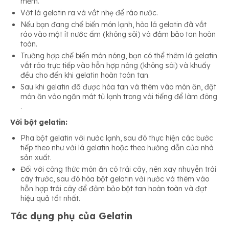
mềm.
Vớt lá gelatin ra và vắt nhẹ để ráo nước.
Nếu bạn đang chế biến món lạnh, hòa lá gelatin đã vắt
ráo vào một ít nước ấm (không sôi) và đảm bảo tan hoàn
toàn.
Trường hợp chế biến món nóng, bạn có thể thêm lá gelatin
vắt ráo trực tiếp vào hỗn hợp nóng (không sôi) và khuấy
đều cho đến khi gelatin hoàn toàn tan.
Sau khi gelatin đã được hòa tan và thêm vào món ăn, đặt
món ăn vào ngăn mát tủ lạnh trong vài tiếng để làm đông
.
Với bột gelatin:
Pha bột gelatin với nước lạnh, sau đó thực hiện các bước
tiếp theo như với lá gelatin hoặc theo hướng dẫn của nhà
sản xuất.
Đối với công thức món ăn có trái cây, nên xay nhuyễn trái
cây trước, sau đó hòa bột gelatin với nước và thêm vào
hỗn hợp trái cây để đảm bảo bột tan hoàn toàn và đạt
hiệu quả tốt nhất.
Tác dụng phụ của Gelatin