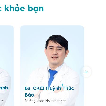
c khỏe bạn
hanh
Bs. CKII Huỳnh Thúc
Ths.
Bảo
Nam
 -
Trưởng khoa Nội tim mạch
Bác sĩ