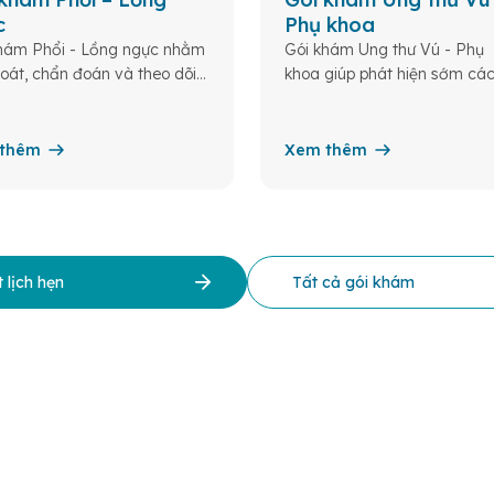
c
Phụ khoa
hám Phổi - Lồng ngực nhằm
Gói khám Ung thư Vú - Phụ
oát, chẩn đoán và theo dõi
khoa giúp phát hiện sớm cá
ệnh lý về phổi và các cấu
hiệu ung thư (vú, cổ tử cung,
khác trong lồng ngực
buồng trứng, tử cung) từ đó 
khả năng điều trị thành côn
thêm
Xem thêm
hiệu quả.
 lịch hẹn
Tất cả gói khám