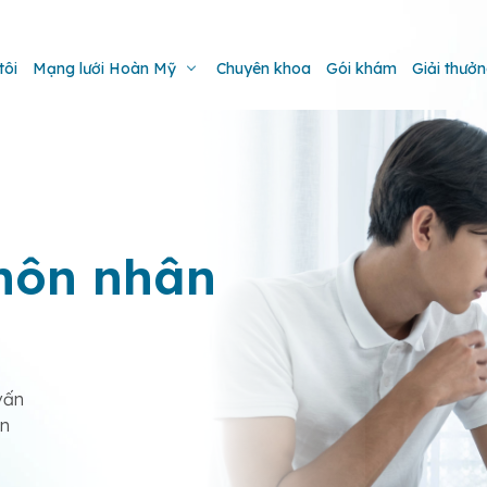
tôi
Mạng lưới Hoàn Mỹ
Chuyên khoa
Gói khám
Giải thưở
hôn nhân
vấn
ản