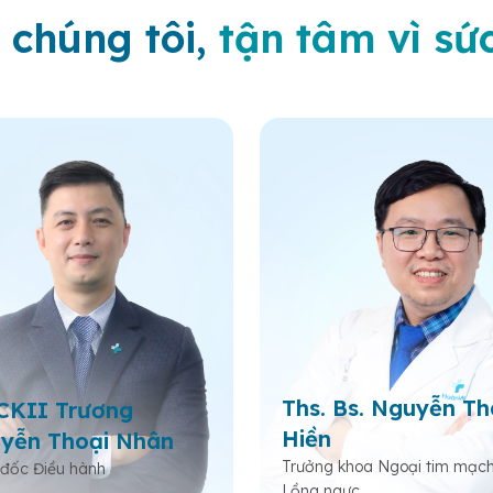
 chúng tôi,
tận tâm vì sứ
Ths. Bs. Nguyễn T
 CKII Trương
Hiền
yễn Thoại Nhân
Trưởng khoa Ngoại tim mạch
đốc Điều hành
Lồng ngực