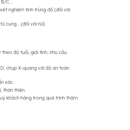
i B/C…
xét nghiệm tinh trùng đồ (đối với
tử cung… (đối với nữ)
heo độ tuổi, giới tính, nhu cầu.
4D, chụp X-quang với độ an toàn
ẩn xác.
 thân thiện.
 Quý khách hàng trong quá trình thăm