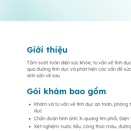
Giới thiệu
Tầm soát toàn diện sức khỏe; tư vấn về tình dục
qua đường tình dục và phát hiện các vấn đề sứ
sinh sản về sau
Gói khám bao gồm
Khám và tư vấn về tình dục an toàn, phòng t
dục
Chẩn đoán hình ảnh: X-quang tim phổi, Điện 
Xét nghiệm: nước tiểu, công thức máu, đườ