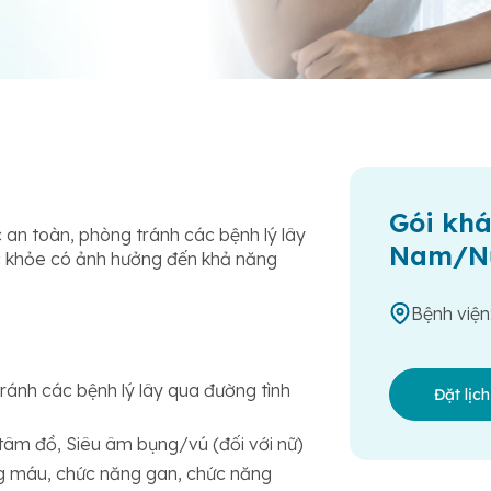
Gói kh
 an toàn, phòng tránh các bệnh lý lây
Nam/N
c khỏe có ảnh hưởng đến khả năng
Bệnh viện
ránh các bệnh lý lây qua đường tình
Đặt lịc
tâm đồ, Siêu âm bụng/vú (đối với nữ)
ng máu, chức năng gan, chức năng