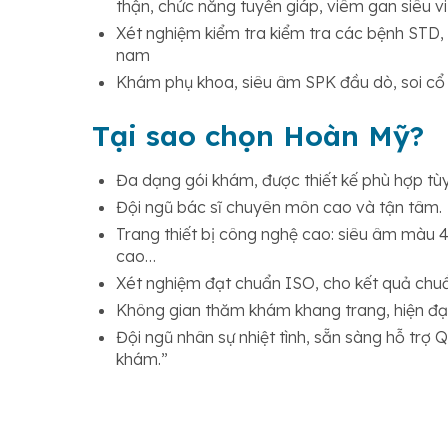
thận, chức năng tuyến giáp, viêm gan siêu v
Xét nghiệm kiểm tra kiểm tra các bệnh STD, 
nam
Khám phụ khoa, siêu âm SPK đầu dò, soi cổ 
Tại sao chọn Hoàn Mỹ?
Đa dạng gói khám, được thiết kế phù hợp tùy t
Đội ngũ bác sĩ chuyên môn cao và tận tâm.
Trang thiết bị công nghệ cao: siêu âm màu 
cao…
Xét nghiệm đạt chuẩn ISO, cho kết quả chu
Không gian thăm khám khang trang, hiện đại,
Đội ngũ nhân sự nhiệt tình, sẵn sàng hỗ trợ
khám.”