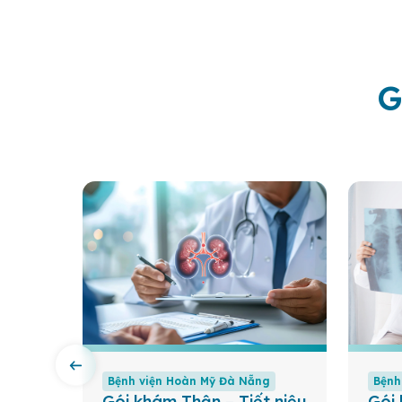
G
g
Bệnh viện Hoàn Mỹ Đà Nẵng
Bệnh
Tuyến
Gói khám Thận – Tiết niệu
Gói 