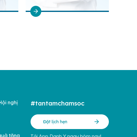
Hội nghị
#tantamchamsoc
Đặt lịch hẹn
quà tặng
Tải App Danh Y ngay hôm nay!