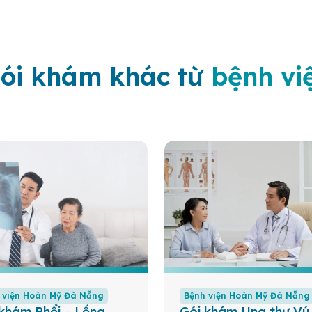
ói khám khác từ
bệnh vi
 viện Hoàn Mỹ Đà Nẵng
Bệnh viện Hoàn Mỹ Đà Nẵng
khám Phổi – Lồng
Gói khám Ung thư Vú