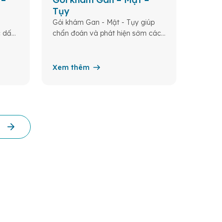
Tụy
Tiêu
Gói khám Gan - Mật - Tụy giúp
Gồm cá
c dấu
chẩn đoán và phát hiện sớm các
thư ốn
bệnh lý liên quan đến gan, mật, và
- thực
tăng
tụy
tràng
g và
Xem thêm
Xem 