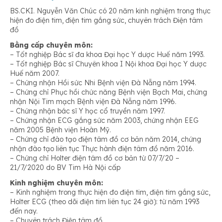
BS.CKI. Nguyễn Văn Chúc có 20 năm kinh nghiệm trong thực
hiện đo điện tim, điện tim gắng sức, chuyên trách Điện tâm
đồ
Bằng cấp chuyên môn:
– Tốt nghiệp Bác sĩ đa khoa Đại học Y dược Huế năm 1993.
– Tốt nghiệp Bác sĩ Chuyên khoa I Nội khoa Đại học Y dược
Huế năm 2007.
– Chứng nhận Hồi sức Nhi Bệnh viện Đà Nẵng năm 1994.
– Chứng chỉ Phục hồi chức năng Bệnh viện Bạch Mai, chứng
nhận Nội Tim mạch Bệnh viện Đà Nẵng năm 1996.
– Chứng nhận bác sĩ Y học cổ truyền năm 1997.
– Chứng nhận ECG gắng sức năm 2003, chứng nhận EEG
năm 2005 Bệnh viện Hoàn Mỹ.
– Chứng chỉ đào tạo điện tâm đồ cơ bản năm 2014, chứng
nhận đào tạo liên tục Thực hành điện tâm đồ năm 2016.
– Chứng chỉ Holter điện tâm đồ cơ bản từ 07/7/20 –
21/7/2020 do BV Tim Hà Nội cấp
Kinh nghiệm chuyên môn:
– Kinh nghiệm trong thực hiện đo điện tim, điện tim gắng sức,
Holter ECG (theo dõi điện tim liên tục 24 giờ): từ năm 1993
đến nay.
– Chuyên trách Điện tâm đồ.