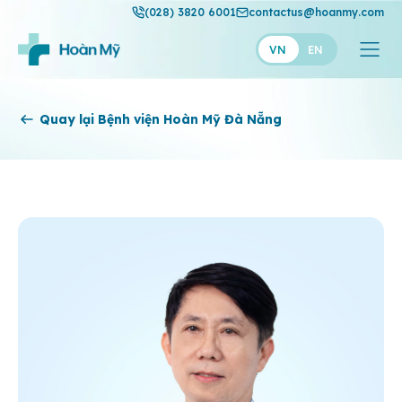
(028) 3820 6001
contactus@hoanmy.com
VN
EN
Hoàn Mỹ
Quay lại Bệnh viện Hoàn Mỹ Đà Nẵng
Hoàn Mỹ Gold
Hạnh Phúc
Thuận Mỹ