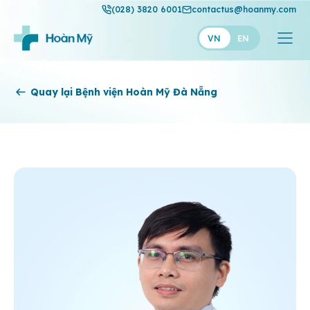
(028) 3820 6001
contactus@hoanmy.com
VN
EN
Hoàn Mỹ
Quay lại Bệnh viện Hoàn Mỹ Đà Nẵng
Hoàn Mỹ Gold
Hạnh Phúc
Thuận Mỹ