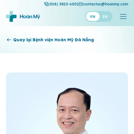
(028) 3820 6001
contactus@hoanmy.com
VN
EN
Hoàn Mỹ
Quay lại Bệnh viện Hoàn Mỹ Đà Nẵng
Hoàn Mỹ Gold
Hạnh Phúc
Thuận Mỹ