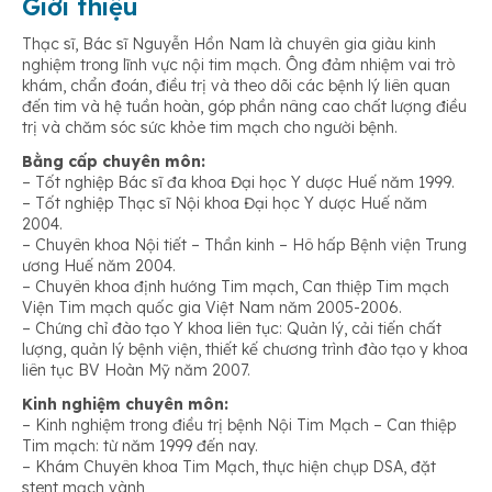
Giới thiệu
Thạc sĩ, Bác sĩ Nguyễn Hồn Nam là chuyên gia giàu kinh
nghiệm trong lĩnh vực nội tim mạch. Ông đảm nhiệm vai trò
khám, chẩn đoán, điều trị và theo dõi các bệnh lý liên quan
đến tim và hệ tuần hoàn, góp phần nâng cao chất lượng điều
trị và chăm sóc sức khỏe tim mạch cho người bệnh.
Bằng cấp chuyên môn:
– Tốt nghiệp Bác sĩ đa khoa Đại học Y dược Huế năm 1999.
– Tốt nghiệp Thạc sĩ Nội khoa Đại học Y dược Huế năm
2004.
– Chuyên khoa Nội tiết – Thần kinh – Hô hấp Bệnh viện Trung
ương Huế năm 2004.
– Chuyên khoa định hướng Tim mạch, Can thiệp Tim mạch
Viện Tim mạch quốc gia Việt Nam năm 2005-2006.
– Chứng chỉ đào tạo Y khoa liên tục: Quản lý, cải tiến chất
lượng, quản lý bệnh viện, thiết kế chương trình đào tạo y khoa
liên tục BV Hoàn Mỹ năm 2007.
Kinh nghiệm chuyên môn:
– Kinh nghiệm trong điều trị bệnh Nội Tim Mạch – Can thiệp
Tim mạch: từ năm 1999 đến nay.
– Khám Chuyên khoa Tim Mạch, thực hiện chụp DSA, đặt
stent mạch vành