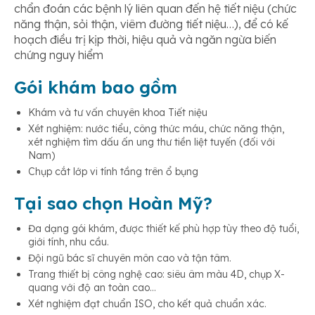
chẩn đoán các bệnh lý liên quan đến hệ tiết niệu (chức
năng thận, sỏi thận, viêm đường tiết niệu…), để có kế
hoạch điều trị kịp thời, hiệu quả và ngăn ngừa biến
chứng nguy hiểm
Gói khám bao gồm
Khám và tư vấn chuyên khoa Tiết niệu
Xét nghiệm: nước tiểu, công thức máu, chức năng thận,
xét nghiệm tìm dấu ấn ung thư tiền liệt tuyến (đối với
Nam)
Chụp cắt lớp vi tính tầng trên ổ bụng
Tại sao chọn Hoàn Mỹ?
Đa dạng gói khám, được thiết kế phù hợp tùy theo độ tuổi,
giới tính, nhu cầu.
Đội ngũ bác sĩ chuyên môn cao và tận tâm.
Trang thiết bị công nghệ cao: siêu âm màu 4D, chụp X-
quang với độ an toàn cao…
Xét nghiệm đạt chuẩn ISO, cho kết quả chuẩn xác.