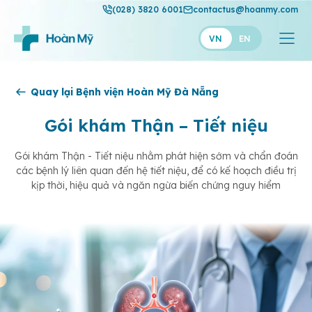
(028) 3820 6001
contactus@hoanmy.com
VN
EN
Hoàn Mỹ
Quay lại Bệnh viện Hoàn Mỹ Đà Nẵng
Hoàn Mỹ Gold
Gói khám Thận – Tiết niệu
Hạnh Phúc
Gói khám Thận - Tiết niệu nhằm phát hiện sớm và chẩn đoán
các bệnh lý liên quan đến hệ tiết niệu, để có kế hoạch điều trị
Thuận Mỹ
kịp thời, hiệu quả và ngăn ngừa biến chứng nguy hiểm