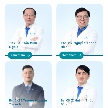
Ths. Bs. Trần Minh
Ths. Bs. Nguyễn Thanh
Nghĩa
Hiền
Xem thêm
Xem thêm
Bs. CKII Trương Nguyễn
Bs. CKII Huỳnh Thúc
Thoại Nhân
Bảo