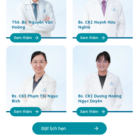
ThS. Bs. Nguyễn Văn
Bs. CKI Huỳnh Hữu
Hoàng
Nghĩa
Xem thêm
Xem thêm
Bs. CKI Phạm Thị Ngọc
Bs. CKI Dương Hoàng
Bích
Ngọc Duyên
Xem thêm
Xem thêm
Đặt lịch hẹn