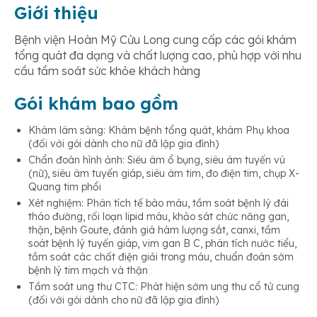
Giới thiệu
Bệnh viện Hoàn Mỹ Cửu Long cung cấp các gói khám
tổng quát đa dạng và chất lượng cao, phù hợp với nhu
cầu tầm soát sức khỏe khách hàng
Gói khám bao gồm
Khám lâm sàng: Khám bệnh tổng quát, khám Phụ khoa
(đối với gói dành cho nữ đã lập gia đình)
Chẩn đoán hình ảnh: Siêu âm ổ bụng, siêu âm tuyến vú
(nữ), siêu âm tuyến giáp, siêu âm tim, đo điện tim, chụp X-
Quang tim phổi
Xét nghiệm: Phân tích tế bào máu, tầm soát bệnh lý đái
tháo đường, rối loạn lipid máu, khảo sát chức năng gan,
thận, bệnh Goute, đánh giá hàm lượng sắt, canxi, tầm
soát bệnh lý tuyến giáp, vim gan B C, phân tích nước tiểu,
tầm soát các chất điện giải trong máu, chuẩn đoán sớm
bệnh lý tim mạch và thận
Tầm soát ung thư CTC: Phát hiện sớm ung thư cổ tử cung
(đối với gói dành cho nữ đã lập gia đình)