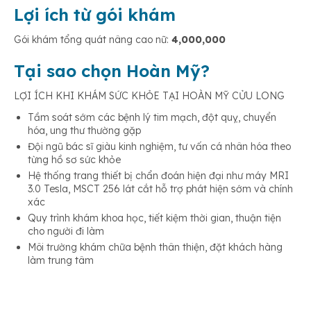
Lợi ích từ gói khám
Gói khám tổng quát nâng cao nữ:
4,000,000
Tại sao chọn Hoàn Mỹ?
LỢI ÍCH KHI KHÁM SỨC KHỎE TẠI HOÀN MỸ CỬU LONG
Tầm soát sớm các bệnh lý tim mạch, đột quỵ, chuyển
hóa, ung thư thường gặp
Đội ngũ bác sĩ giàu kinh nghiệm, tư vấn cá nhân hóa theo
từng hồ sơ sức khỏe
Hệ thống trang thiết bị chẩn đoán hiện đại như máy MRI
3.0 Tesla, MSCT 256 lát cắt hỗ trợ phát hiện sớm và chính
xác
Quy trình khám khoa học, tiết kiệm thời gian, thuận tiện
cho người đi làm
Môi trường khám chữa bệnh thân thiện, đặt khách hàng
làm trung tâm