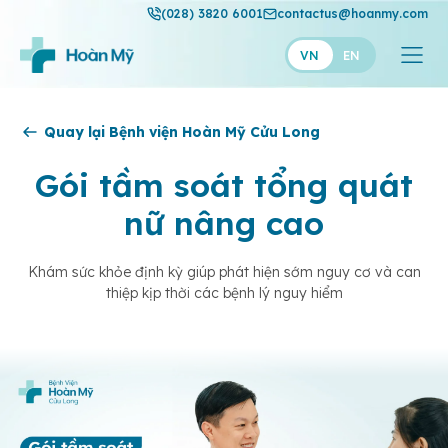
(028) 3820 6001
contactus@hoanmy.com
VN
EN
Hoàn Mỹ
Quay lại Bệnh viện Hoàn Mỹ Cửu Long
Hoàn Mỹ Gold
Gói tầm soát tổng quát
Hạnh Phúc
nữ nâng cao
Thuận Mỹ
Khám sức khỏe định kỳ giúp phát hiện sớm nguy cơ và can
thiệp kịp thời các bệnh lý nguy hiểm