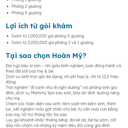
Phòng 2 giường
Phòng 5 giường
Lợi ích từ gói khám
Giảm từ 1,000,000 gói phòng 5 giường
Giảm từ 2,000,000 gói phòng 2 và 1 giường
Tại sao chọn Hoàn Mỹ?
Đội ngũ bác sĩ sản – nhi giàu kinh nghiệm, luôn đồng hành và
theo dõi sát sao mẹ & bé.
Dịch vụ sinh trọn gói đa dạng, chi phí hợp lý, chỉ từ 12,5 triệu
đồng.
Trải nghiệm “đi sanh như đi nghỉ dưỡng” với phòng sinh gia
đình, dịch vụ Mommy Spa sau sinh, bữa ăn dinh dưỡng riêng
cho mẹ.
Chăm sóc toàn diện sau sinh: tầm soát tim bẩm sinh, thính
lực, xét nghiệm máu gót chân cho bé; tư vấn nuôi con bằng
sữa mẹ, hỗ trợ thông tắc tia sữa.
Lưu giữ khoảnh khắc thiêng liêng: da kề da, bé bú sớm, cắt
dây rốn chậm và những kỷ niệm đầu đời cùng gia đình.