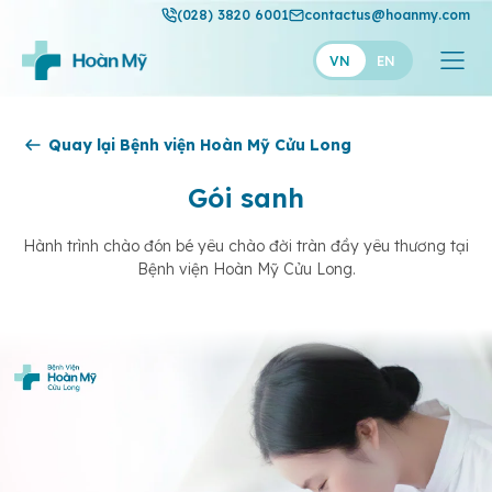
(028) 3820 6001
contactus@hoanmy.com
VN
EN
Hoàn Mỹ
Quay lại Bệnh viện Hoàn Mỹ Cửu Long
Hoàn Mỹ Gold
Gói sanh
Hạnh Phúc
Hành trình chào đón bé yêu chào đời tràn đầy yêu thương tại
Bệnh viện Hoàn Mỹ Cửu Long.
Thuận Mỹ