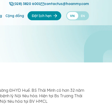
(028) 3820 6001
contactus@hoanmy.com
ng
Cộng đồng
Đặt lịch hẹn
VN
EN
Trường ĐHYD Huế. BS Thái Minh có hơn 32 năm
bệnh lý Nội tiêu hóa. Hiện tại Bs Trương Thái
 Nội tiêu hóa tại BV HMCL