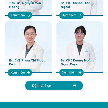
ThS. Bs. Nguyễn Văn
Bs. CKI Huỳnh Hữu
Hoàng
Nghĩa
Xem thêm
Xem thêm
Bs. CKI Phạm Thị Ngọc
Bs. CKI Dương Hoàng
Bích
Ngọc Duyên
Xem thêm
Xem thêm
Đặt lịch hẹn