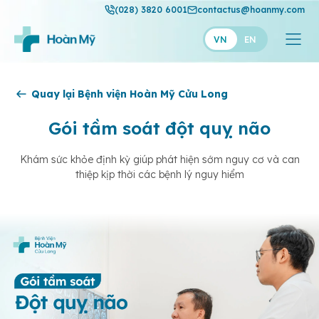
(028) 3820 6001
contactus@hoanmy.com
VN
EN
Hoàn Mỹ
Quay lại Bệnh viện Hoàn Mỹ Cửu Long
Hoàn Mỹ Gold
Gói tầm soát đột quỵ não
Hạnh Phúc
Khám sức khỏe định kỳ giúp phát hiện sớm nguy cơ và can
thiệp kịp thời các bệnh lý nguy hiểm
Thuận Mỹ