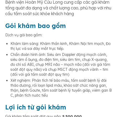
Bệnh viện Hoàn Mỹ Cửu Long cung cấp các gói khám
tổng quát đa dạng và chất lượng cao, phù hợp với nhu
cầu tầm soát sức khỏe khách hàng
Gói khám bao gồm
Dịch vụ gói bao gồm:
Khám lâm sàng: Khám thần kinh, Khám Nội tim mạch, Đo
thị lực và soi đáy mắt trực tiếp.
Chẩn đoán hình ảnh: Siêu âm Doppler động mạch cảnh,
siêu âm ổ bụng, đo điện tim, siêu âm tim, chụp X-quang,
đo chỉ số ABI, chụp MRI não – mạch não (đối với gói tầm
soát đột quỵ não) và chụp MSCT động mạch vành – tim
(đối với gói tầm soát đột quỵ tim)
Xét nghiệm: Phân tích tế bào máu, tầm soát bệnh lý đái
tháo đường, rối loạn lipid máu, khảo sát chức năng gan,
thận, bệnh Goute, tầm soát bệnh lý tuyến giáp, viêm gan B
C, phân tích nước tiểu
Lợi ích từ gói khám
Gói khám tầm soát đột quỵ não:
5,500,000