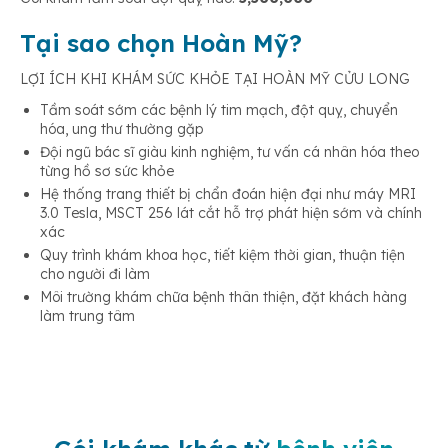
Tại sao chọn Hoàn Mỹ?
LỢI ÍCH KHI KHÁM SỨC KHỎE TẠI HOÀN MỸ CỬU LONG
Tầm soát sớm các bệnh lý tim mạch, đột quỵ, chuyển
hóa, ung thư thường gặp
Đội ngũ bác sĩ giàu kinh nghiệm, tư vấn cá nhân hóa theo
từng hồ sơ sức khỏe
Hệ thống trang thiết bị chẩn đoán hiện đại như máy MRI
3.0 Tesla, MSCT 256 lát cắt hỗ trợ phát hiện sớm và chính
xác
Quy trình khám khoa học, tiết kiệm thời gian, thuận tiện
cho người đi làm
Môi trường khám chữa bệnh thân thiện, đặt khách hàng
làm trung tâm