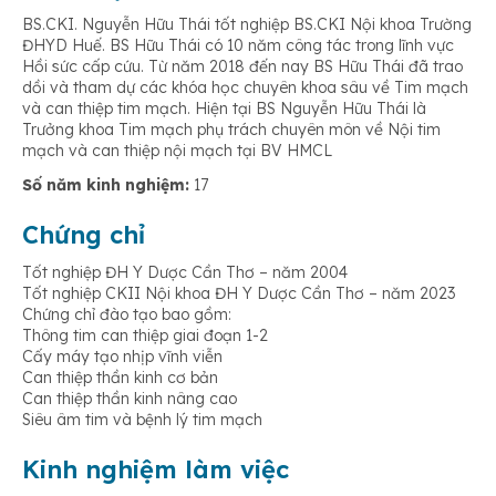
BS.CKI. Nguyễn Hữu Thái tốt nghiệp BS.CKI Nội khoa Trường
ĐHYD Huế. BS Hữu Thái có 10 năm công tác trong lĩnh vực
Hồi sức cấp cứu. Từ năm 2018 đến nay BS Hữu Thái đã trao
dồi và tham dự các khóa học chuyên khoa sâu về Tim mạch
và can thiệp tim mạch. Hiện tại BS Nguyễn Hữu Thái là
Trưởng khoa Tim mạch phụ trách chuyên môn về Nội tim
mạch và can thiệp nội mạch tại BV HMCL
Số năm kinh nghiệm:
17
Chứng chỉ
Tốt nghiệp ĐH Y Dược Cần Thơ – năm 2004
Tốt nghiệp CKII Nội khoa ĐH Y Dược Cần Thơ – năm 2023
Chứng chỉ đào tạo bao gồm:
Thông tim can thiệp giai đoạn 1-2
Cấy máy tạo nhịp vĩnh viễn
Can thiệp thần kinh cơ bản
Can thiệp thần kinh nâng cao
Siêu âm tim và bệnh lý tim mạch
Kinh nghiệm làm việc