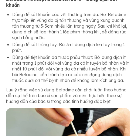
khuẩn
Dùng để sát khuẩn các vết thương trên da: Bôi Betadine
trực tiếp lên vùng da bị tổn thương và vùng xung quanh
tổn thương từ 3-5cm nhiều lần trong ngày. Sau khi khô lại,
dung dịch sẽ tạo thành 1 lớp phim thông khí, dễ dàng rửa
sạch bằng nước.
Dùng để sát trùng tay: Bôi 3ml dung dịch lên tay trong 1
phút.
Dùng để tiệt khuẩn da trước phẫu thuật: Bôi dung dịch ít
nhất trong 1 phút đối với vùng da có ít tuyến bã nhờn và ít
nhất 10 phút đối với vùng da có nhiều tuyến bã nhờn. Khi
bôi Betadine, cần tránh tạo ra các nơi đọng dung dịch
thuốc dưới cơ thể bệnh nhân để không làm kích ứng da.
Lưu ý rằng việc sử dụng Betadine cần phải tuân theo hướng
dẫn cụ thể trên bao bì sản phẩm và nên thực hiện theo sự
hướng dẫn của bác sĩ trong các tình huống đặc biệt.