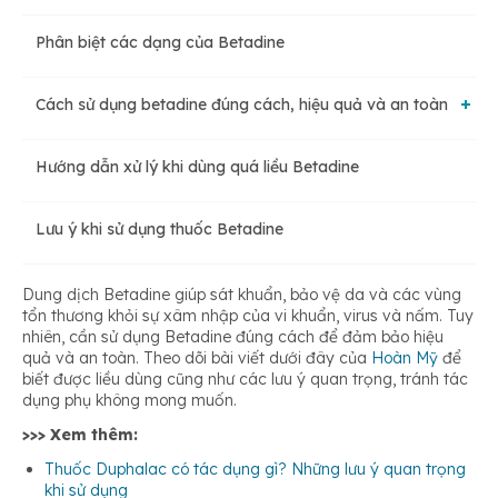
Phân biệt các dạng của Betadine
Cách sử dụng betadine đúng cách, hiệu quả và an toàn
Hướng dẫn xử lý khi dùng quá liều Betadine
Chỉ định
Lưu ý khi sử dụng thuốc Betadine
Chống chỉ định
Dung dịch Betadine giúp sát khuẩn, bảo vệ da và các vùng
tổn thương khỏi sự xâm nhập của vi khuẩn, virus và nấm. Tuy
Liều dùng
nhiên, cần sử dụng Betadine đúng cách để đảm bảo hiệu
quả và an toàn. Theo dõi bài viết dưới đây của
Hoàn Mỹ
để
biết được liều dùng cũng như các lưu ý quan trọng, tránh tác
Tác dụng phụ
dụng phụ không mong muốn.
>>> Xem thêm:
Thuốc Duphalac có tác dụng gì? Những lưu ý quan trọng
khi sử dụng