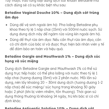
Tuỳ thuộc vào từng loại dung dịch sát khuẩn Betadine mà
cách dùng sẽ có sự khác biệt như sau:
Betadine Vaginal Douche 10% – Dung dịch sát trùng
âm đạo
Dùng để vệ sinh ngoài âm hộ: Pha loãng Betadine phụ
khoa theo tỷ lệ 1 nắp chai (15ml) với 500ml nước sạch. Sử
dụng dung dịch này để ngâm rửa vùng kín ngoài âm hộ.
Dùng để thụt rửa âm đạo: Nếu cần thụt rửa âm đạo, cần
có chỉ định của bác sĩ và được thực hiện bởi nhân viên y tế
để đảm bảo an toàn và hiệu quả.
Betadine Gargle and Mouthwash 1% – Dung dịch súc
họng và súc miệng
Dung dịch Betadine Gargle and Mouthwash 1% có thể sử
dụng trực tiếp hoặc có thể pha loãng với nước theo tỷ lệ 1
nắp chai (tương đương 15ml) với 2 phần nước. Mỗi lần sử
dụng, nên lấy khoảng 20 – 30ml dung dịch (tương đương 1-2
nắp chai) để súc miệng/ súc họng trong khoảng 30 giây
hoặc 2 phút (khi bị viêm nhiễm, tổn thương). Thời gian sử
dụng thông thường là khoảng 14 ngày, trừ khi bác sĩ có chỉ
định khác.
Betadine Antiseptic Solution 10% – Dung dịch sát