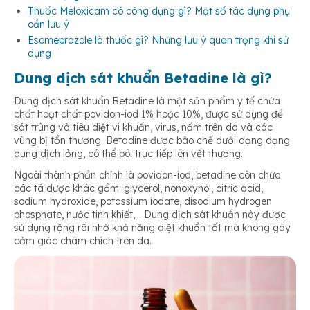
Thuốc Meloxicam có công dụng gì? Một số tác dụng phụ
cần lưu ý
Esomeprazole là thuốc gì? Những lưu ý quan trọng khi sử
dụng
Dung dịch sát khuẩn Betadine là gì?
Dung dịch sát khuẩn Betadine là một sản phẩm y tế chứa
chất hoạt chất povidon-iod 1% hoặc 10%, được sử dụng để
sát trùng và tiêu diệt vi khuẩn, virus, nấm trên da và các
vùng bị tổn thương. Betadine được bào chế dưới dạng dạng
dung dịch lỏng, có thể bôi trực tiếp lên vết thương.
Ngoài thành phần chính là povidon-iod, betadine còn chứa
các tá dược khác gồm: glycerol, nonoxynol, citric acid,
sodium hydroxide, potassium iodate, disodium hydrogen
phosphate, nước tinh khiết,… Dung dịch sát khuẩn này được
sử dụng rộng rãi nhờ khả năng diệt khuẩn tốt mà không gây
cảm giác châm chích trên da.