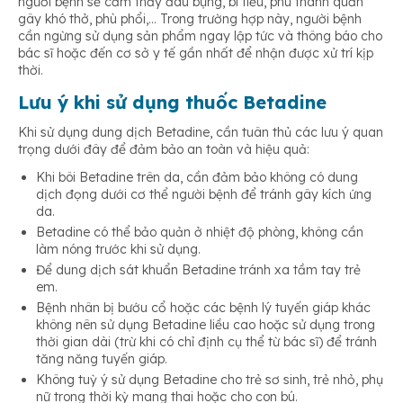
người bệnh sẽ cảm thấy đau bụng, bí tiểu, phù thanh quản
gây khó thở, phù phổi,… Trong trường hợp này, người bệnh
cần ngừng sử dụng sản phẩm ngay lập tức và thông báo cho
bác sĩ hoặc đến cơ sở y tế gần nhất để nhận được xử trí kịp
thời.
Lưu ý khi sử dụng thuốc Betadine
Khi sử dụng dung dịch Betadine, cần tuân thủ các lưu ý quan
trọng dưới đây để đảm bảo an toàn và hiệu quả:
Khi bôi Betadine trên da, cần đảm bảo không có dung
dịch đọng dưới cơ thể người bệnh để tránh gây kích ứng
da.
Betadine có thể bảo quản ở nhiệt độ phòng, không cần
làm nóng trước khi sử dụng.
Để dung dịch sát khuẩn Betadine tránh xa tầm tay trẻ
em.
Bệnh nhân bị bướu cổ hoặc các bệnh lý tuyến giáp khác
không nên sử dụng Betadine liều cao hoặc sử dụng trong
thời gian dài (trừ khi có chỉ định cụ thể từ bác sĩ) để tránh
tăng năng tuyến giáp.
Không tuỳ ý sử dụng Betadine cho trẻ sơ sinh, trẻ nhỏ, phụ
nữ trong thời kỳ mang thai hoặc cho con bú.