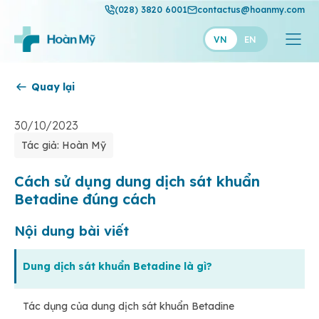
(028) 3820 6001
contactus@hoanmy.com
VN
EN
Quay lại
Hoàn Mỹ
Hoàn Mỹ Gold
30/10/2023
Tác giả: Hoàn Mỹ
Hạnh Phúc
Thuận Mỹ
Cách sử dụng dung dịch sát khuẩn
Betadine đúng cách
Nội dung bài viết
Dung dịch sát khuẩn Betadine là gì?
Tác dụng của dung dịch sát khuẩn Betadine