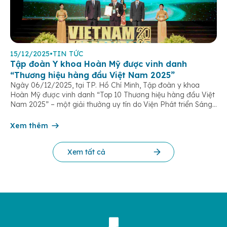
15/12/2025
•
TIN TỨC
Tập đoàn Y khoa Hoàn Mỹ được vinh danh
“Thương hiệu hàng đầu Việt Nam 2025”
Ngày 06/12/2025, tại TP. Hồ Chí Minh, Tập đoàn y khoa
Hoàn Mỹ được vinh danh “Top 10 Thương hiệu hàng đầu Việt
Nam 2025” – một giải thưởng uy tín do Viện Phát triển Sáng
chế và Đổi mới Công nghệ phối hợp với Trung tâm Nghiên
cứu Phát triển Doanh nghiệp Châu Á […]
Xem thêm
Xem tất cả