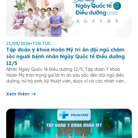
13/05/2026
•
TIN TỨC
Tập đoàn y khoa Hoàn Mỹ tri ân đội ngũ chăm
sóc người bệnh nhân Ngày Quốc tế Điều dưỡng
12/5
Nhân Ngày Quốc tế Điều dưỡng 12/5, Tập đoàn Y khoa
Hoàn Mỹ trân trọng gửi lời tri ân sâu sắc đến đội ngũ điều
dưỡng, nữ hộ sinh, kỹ thuật viên, dược sĩ và các nhân viên
chăm sóc người bệnh trên toàn hệ thống – những người luôn
âm thầm đồng hành trên […]
Xem thêm