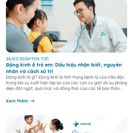
24/07/2026
•
TIN TỨC
Động kinh ở trẻ em: Dấu hiệu nhận biết, nguyên
nhân và cách xử trí
Động kinh là gì? Động kinh là tình trạng bệnh lý của não đặc
trưng bởi sự xuất hiện lặp lại của các cơn co giật do sự phóng
điện đột ngột, quá mức và đồng thời của các tế bào thần
kinh trong não. Những cơn này có thể gây ra rối loạn vận […]
Xem thêm