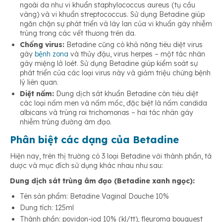
ngoài da như vi khuẩn staphylococcus aureus (tụ cầu
vàng) và vi khuẩn streptococcus. Sử dụng Betadine giúp
ngăn chặn sự phát triển và lây lan của vi khuẩn gây nhiễm
trùng trong các vết thương trên da.
Chống virus:
Betadine cũng có khả năng tiêu diệt virus
gây
bệnh zona
và thủy đậu, virus herpes – một tác nhân
gây miệng lở loét. Sử dụng Betadine giúp kiểm soát sự
phát triển của các loại virus này và giảm triệu chứng bệnh
lý liên quan.
Diệt nấm:
Dung dịch sát khuẩn Betadine còn tiêu diệt
các loại nấm men và nấm mốc, đặc biệt là nấm candida
albicans và trùng roi trichomonas – hai tác nhân gây
nhiễm trùng đường âm đạo.
Phân biệt các dạng của Betadine
Hiện nay, trên thị trường có 3 loại Betadine với thành phần, tá
dược và mục đích sử dụng khác nhau như sau:
Dung dịch sát trùng âm đạo (Betadine xanh ngọc):
Tên sản phẩm: Betadine Vaginal Douche 10%
Dung tích: 125ml
Thành phần: povidon-iod 10% (kl/tt), fleuroma bouquest