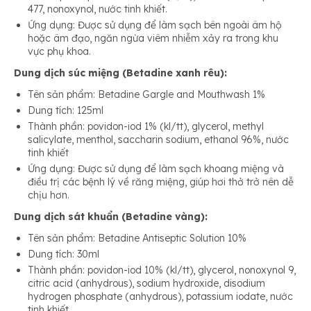
477, nonoxynol, nước tinh khiết.
Ứng dụng: Được sử dụng để làm sạch bên ngoài âm hộ
hoặc âm đạo, ngăn ngừa viêm nhiễm xảy ra trong khu
vực phụ khoa.
Dung dịch súc miệng (Betadine xanh rêu):
Tên sản phẩm: Betadine Gargle and Mouthwash 1%
Dung tích: 125ml
Thành phần: povidon-iod 1% (kl/tt), glycerol, methyl
salicylate, menthol, saccharin sodium, ethanol 96%, nước
tinh khiết
Ứng dụng: Được sử dụng để làm sạch khoang miệng và
điều trị các bệnh lý về răng miệng, giúp hơi thở trở nên dễ
chịu hơn.
Dung dịch sát khuẩn (Betadine vàng):
Tên sản phẩm: Betadine Antiseptic Solution 10%
Dung tích: 30ml
Thành phần: povidon-iod 10% (kl/tt), glycerol, nonoxynol 9,
citric acid (anhydrous), sodium hydroxide, disodium
hydrogen phosphate (anhydrous), potassium iodate, nước
tinh khiết.