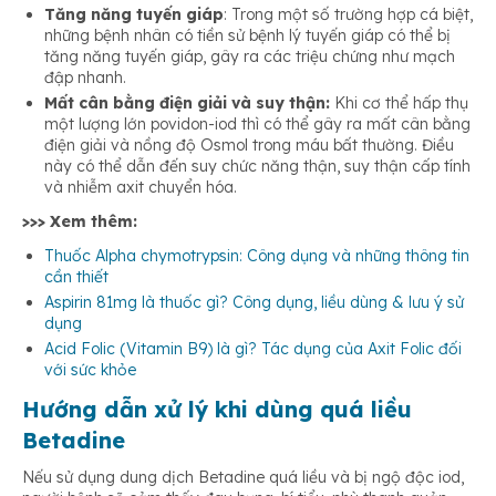
Tăng năng tuyến giáp
: Trong một số trường hợp cá biệt,
những bệnh nhân có tiền sử bệnh lý tuyến giáp có thể bị
tăng năng tuyến giáp, gây ra các triệu chứng như mạch
đập nhanh.
Mất cân bằng điện giải và suy thận:
Khi cơ thể hấp thụ
một lượng lớn povidon-iod thì có thể gây ra mất cân bằng
điện giải và nồng độ Osmol trong máu bất thường. Điều
này có thể dẫn đến suy chức năng thận, suy thận cấp tính
và nhiễm axit chuyển hóa.
>>> Xem thêm:
Thuốc Alpha chymotrypsin: Công dụng và những thông tin
cần thiết
Aspirin 81mg là thuốc gì? Công dụng, liều dùng & lưu ý sử
dụng
Acid Folic (Vitamin B9) là gì? Tác dụng của Axit Folic đối
với sức khỏe
Hướng dẫn xử lý khi dùng quá liều
Betadine
Nếu sử dụng dung dịch Betadine quá liều và bị ngộ độc iod,