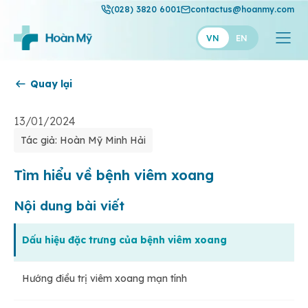
(028) 3820 6001
contactus@hoanmy.com
VN
EN
Quay lại
Hoàn Mỹ
Hoàn Mỹ Gold
13/01/2024
Tác giả: Hoàn Mỹ Minh Hải
Hạnh Phúc
Thuận Mỹ
Tìm hiểu về bệnh viêm xoang
Nội dung bài viết
Dấu hiệu đặc trưng của bệnh viêm xoang
Hướng điều trị viêm xoang mạn tính