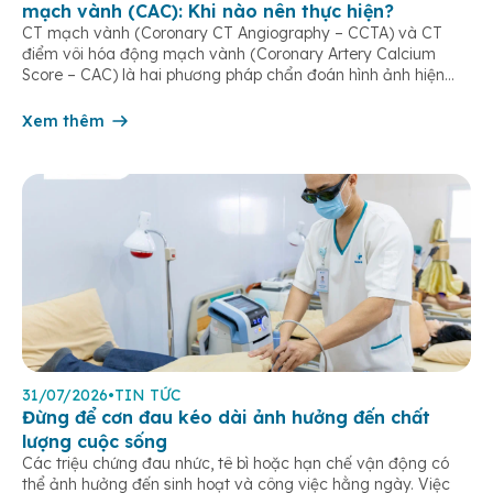
mạch vành (CAC): Khi nào nên thực hiện?
CT mạch vành (Coronary CT Angiography – CCTA) và CT
điểm vôi hóa động mạch vành (Coronary Artery Calcium
Score – CAC) là hai phương pháp chẩn đoán hình ảnh hiện
đại, giúp phát hiện sớm bệnh lý tim mạch, đặc biệt là bệnh
động mạch vành. Hai loại CT thường được sử dụng CT […]
Xem thêm
31/07/2026
•
TIN TỨC
Đừng để cơn đau kéo dài ảnh hưởng đến chất
lượng cuộc sống
Các triệu chứng đau nhức, tê bì hoặc hạn chế vận động có
thể ảnh hưởng đến sinh hoạt và công việc hằng ngày. Việc