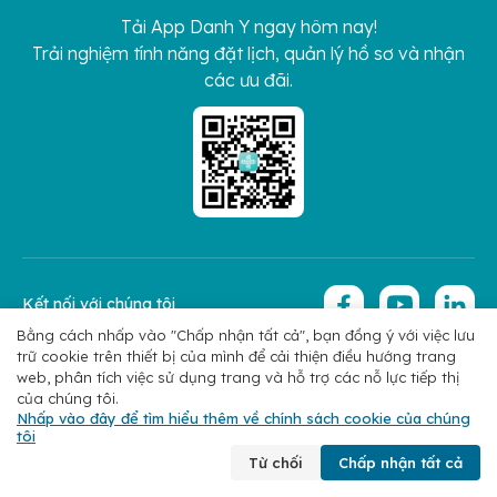
Tải App Danh Y ngay hôm nay!
Trải nghiệm tính năng đặt lịch, quản lý hồ sơ và nhận
các ưu đãi.
Kết nối với chúng tôi
Bằng cách nhấp vào "Chấp nhận tất cả", bạn đồng ý với việc lưu
trữ cookie trên thiết bị của mình để cải thiện điều hướng trang
Copyright 2026 © Hoan My Corporation
Chính sách bảo mật
web, phân tích việc sử dụng trang và hỗ trợ các nỗ lực tiếp thị
của chúng tôi.
Nhấp vào đây để tìm hiểu thêm về chính sách cookie của chúng
tôi
Chuyên khoa
Tìm bác sĩ
Đặt lịch
Liên hệ
Từ chối
Chấp nhận tất cả