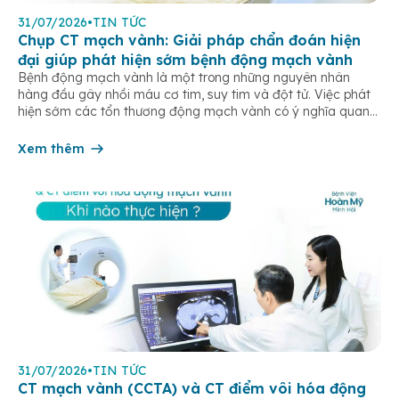
31/07/2026
•
TIN TỨC
Chụp CT mạch vành: Giải pháp chẩn đoán hiện
đại giúp phát hiện sớm bệnh động mạch vành
Bệnh động mạch vành là một trong những nguyên nhân
hàng đầu gây nhồi máu cơ tim, suy tim và đột tử. Việc phát
hiện sớm các tổn thương động mạch vành có ý nghĩa quan
trọng trong điều trị và phòng ngừa các biến chứng tim mạch
nguy hiểm. Hiện nay, chụp CT mạch […]
Xem thêm
31/07/2026
•
TIN TỨC
CT mạch vành (CCTA) và CT điểm vôi hóa động