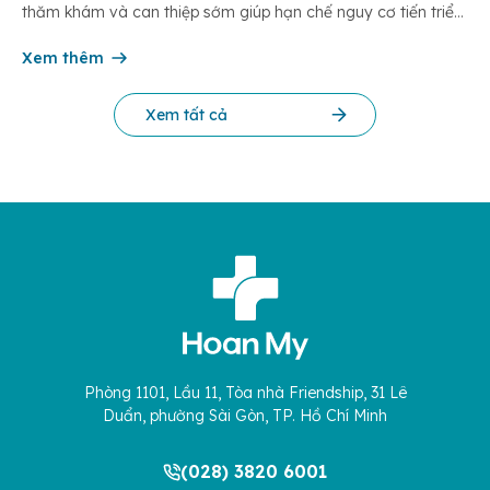
thăm khám và can thiệp sớm giúp hạn chế nguy cơ tiến triển
thành các vấn đề cơ xương khớp mạn tính, teo cơ hoặc biến
dạng khớp. Hãy để […]
Xem thêm
Xem tất cả
Phòng 1101, Lầu 11, Tòa nhà Friendship, 31 Lê
Duẩn, phường Sài Gòn, TP. Hồ Chí Minh
(028) 3820 6001