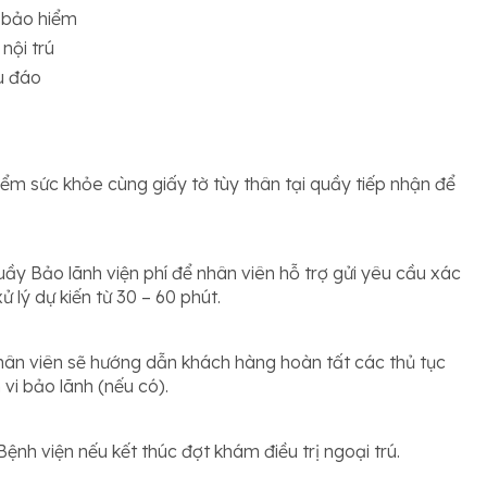
i bảo hiểm
 nội trú
hu đáo
iểm sức khỏe cùng giấy tờ tùy thân tại quầy tiếp nhận để
y Bảo lãnh viện phí để nhân viên hỗ trợ gửi yêu cầu xác
 lý dự kiến từ 30 – 60 phút.
hân viên sẽ hướng dẫn khách hàng hoàn tất các thủ tục
vi bảo lãnh (nếu có).
ệnh viện nếu kết thúc đợt khám điều trị ngoại trú.