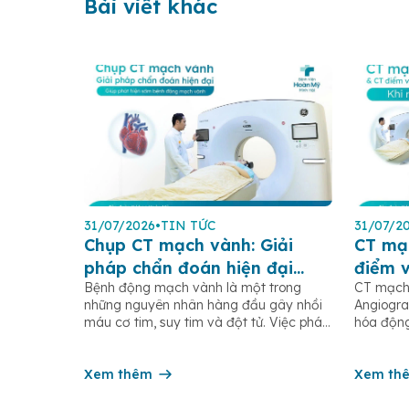
Bài viết khác
31/07/2026
•
TIN TỨC
31/07/2
Chụp CT mạch vành: Giải
CT mạ
pháp chẩn đoán hiện đại
điểm 
Bệnh động mạch vành là một trong
CT mạch
giúp phát hiện sớm bệnh
vành (
những nguyên nhân hàng đầu gây nhồi
Angiogra
động mạch vành
hiện?
máu cơ tim, suy tim và đột tử. Việc phát
hóa động
hiện sớm các tổn thương động mạch
Calcium 
vành có ý nghĩa quan trọng trong điều
pháp chẩ
trị và phòng ngừa các biến chứng tim
Xem thêm
phát hiệ
Xem th
mạch nguy hiểm. Hiện nay, chụp CT
biệt là 