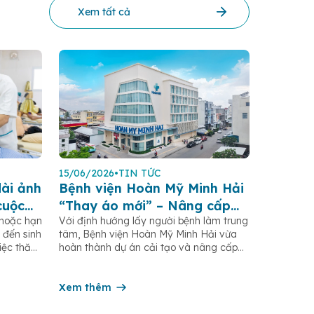
Xem tất cả
15/06/2026
•
TIN TỨC
ài ảnh
Bệnh viện Hoàn Mỹ Minh Hải
cuộc
“Thay áo mới” – Nâng cấp
 hoặc hạn
Với định hướng lấy người bệnh làm trung
không gian, mang đến môi
 đến sinh
tâm, Bệnh viện Hoàn Mỹ Minh Hải vừa
trường điều trị an toàn, thân
Việc thăm
hoàn thành dự án cải tạo và nâng cấp
thiện
n chế
cơ sở hạ tầng, mang đến không gian
n đề cơ
điều trị khang trang, sạch đẹp và hiện
ặc biến
đại, đáp ứng tốt hơn nhu cầu khám chữa
Xem thêm
bệnh của người dân Cà […]