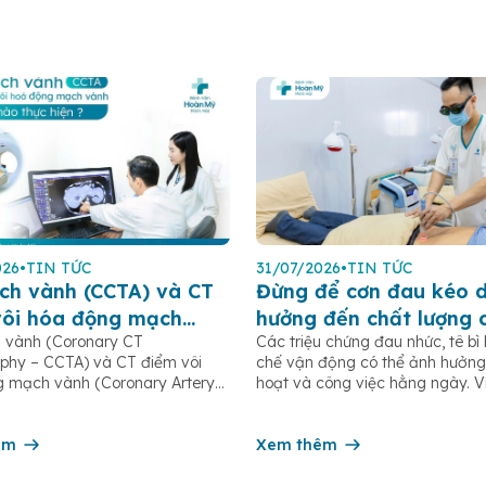
026
•
TIN TỨC
31/07/2026
•
TIN TỨC
ch vành (CCTA) và CT
Đừng để cơn đau kéo d
vôi hóa động mạch
hưởng đến chất lượng 
 vành (Coronary CT
Các triệu chứng đau nhức, tê bì
CAC): Khi nào nên thực
sống
phy – CCTA) và CT điểm vôi
chế vận động có thể ảnh hưởng
 mạch vành (Coronary Artery
hoạt và công việc hằng ngày. 
Score – CAC) là hai phương
khám và can thiệp sớm giúp hạ
n đoán hình ảnh hiện đại, giúp
nguy cơ tiến triển thành các vấ
n sớm bệnh lý tim mạch, đặc
êm
xương khớp mạn tính, teo cơ ho
Xem thêm
bệnh động mạch vành. Hai loại
dạng khớp. Hãy để […]