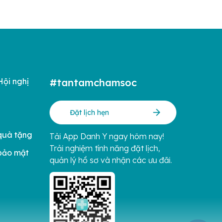
Hội nghị
#tantamchamsoc
Đặt lịch hẹn
quà tặng
Tải App Danh Y ngay hôm nay!
Trải nghiệm tính năng đặt lịch,
bảo mật
quản lý hồ sơ và nhận các ưu đãi.