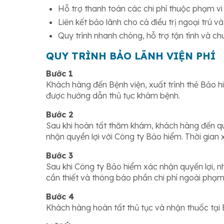
Hỗ trợ thanh toán các chi phí thuộc phạm v
Liên kết bảo lãnh cho cả điều trị ngoại trú và
Quy trình nhanh chóng, hỗ trợ tận tình và c
QUY TRÌNH BẢO LÃNH VIỆN PHÍ
Bước 1
Khách hàng đến Bệnh viện, xuất trình thẻ Bảo h
được hướng dẫn thủ tục khám bệnh.
Bước 2
Sau khi hoàn tất thăm khám, khách hàng đến quầ
nhận quyền lợi với Công ty Bảo hiểm. Thời gian xử
Bước 3
Sau khi Công ty Bảo hiểm xác nhận quyền lợi, n
cần thiết và thông báo phần chi phí ngoài phạm 
Bước 4
Khách hàng hoàn tất thủ tục và nhận thuốc tại B