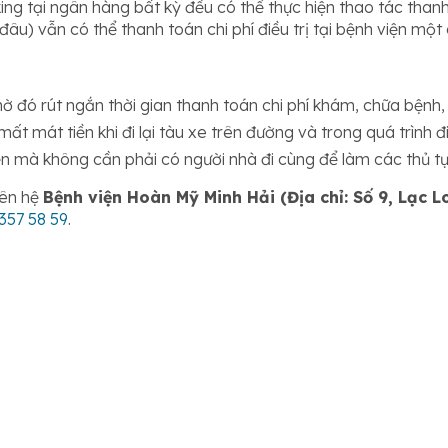
ing tại ngân hàng bất kỳ đều có thể thực hiện thao tác tha
đâu) vẫn có thể thanh toán chi phí điều trị tại bệnh viện mộ
 đó rút ngắn thời gian thanh toán chi phí khám, chữa bệnh,
 mát tiền khi đi lại tàu xe trên đường và trong quá trình điề
ện mà không cần phải có người nhà đi cùng để làm các thủ tụ
iên hệ
Bệnh viện Hoàn Mỹ Minh Hải (Địa chỉ: Số 9, Lạc 
357 58 59
.