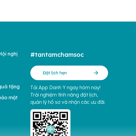
Hội nghị
#tantamchamsoc
Đặt lịch hẹn
quà tặng
Tải App Danh Y ngay hôm nay!
Trải nghiệm tính năng đặt lịch,
bảo mật
quản lý hồ sơ và nhận các ưu đãi.