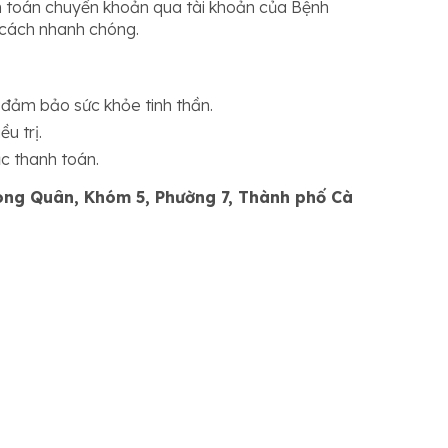
nh toán chuyển khoản qua tài khoản của Bệnh
t cách nhanh chóng.
 đảm bảo sức khỏe tinh thần.
u trị.
c thanh toán.
Long Quân, Khóm 5, Phường 7, Thành phố Cà