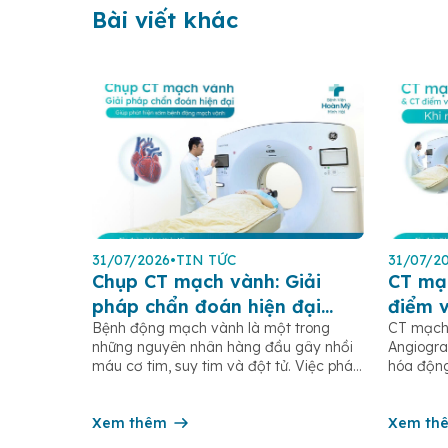
Bài viết khác
31/07/2026
•
TIN TỨC
31/07/2
Chụp CT mạch vành: Giải
CT mạ
pháp chẩn đoán hiện đại
điểm 
Bệnh động mạch vành là một trong
CT mạch
giúp phát hiện sớm bệnh
vành (
những nguyên nhân hàng đầu gây nhồi
Angiogra
động mạch vành
hiện?
máu cơ tim, suy tim và đột tử. Việc phát
hóa động
hiện sớm các tổn thương động mạch
Calcium 
vành có ý nghĩa quan trọng trong điều
pháp chẩ
trị và phòng ngừa các biến chứng tim
Xem thêm
phát hiệ
Xem th
mạch nguy hiểm. Hiện nay, chụp CT
biệt là 