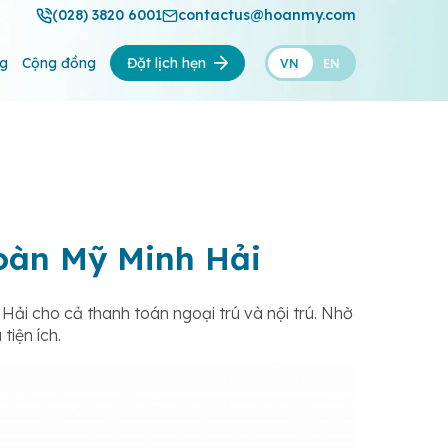
(028) 3820 6001
contactus@hoanmy.com
ng
Cộng đồng
Đặt lịch hẹn
VN
EN
oàn Mỹ Minh Hải
ải cho cả thanh toán ngoại trú và nội trú. Nhờ
tiện ích.