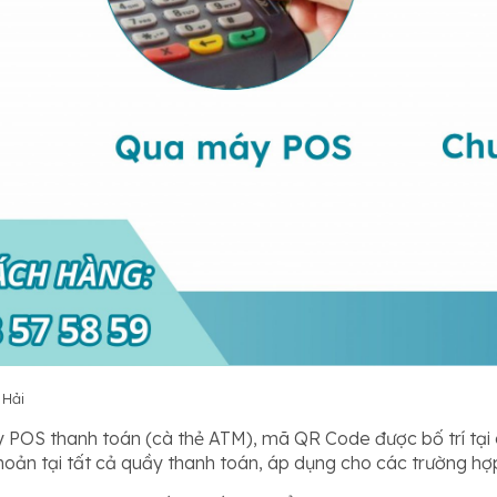
 Hải
áy POS thanh toán (cà thẻ ATM), mã QR Code được bố trí tại
khoản tại tất cả quầy thanh toán, áp dụng cho các trường hợp