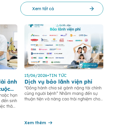
Xem tất cả
15/06/2026
•
TIN TỨC
ài ảnh
Dịch vụ bảo lãnh viện phí
“Đồng hành chia sẻ gánh nặng tài chính
cuộc
cùng người bệnh” Nhằm mang đến sự
 hoặc hạn
thuận tiện và nâng cao trải nghiệm cho
 đến sinh
khách hàng trong quá trình thăm khám,
Việc thăm
điều trị, Bệnh viện Hoàn Mỹ Minh Hải
n chế
triển khai dịch vụ Bảo lãnh viện phí với
n đề cơ
nhiều tiện ích: QUY TRÌNH BẢO LÃNH
ặc biến
Xem thêm
VIỆN […]