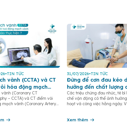
026
•
TIN TỨC
31/07/2026
•
TIN TỨC
ch vành (CCTA) và CT
Đừng để cơn đau kéo d
vôi hóa động mạch
hưởng đến chất lượng 
 vành (Coronary CT
Các triệu chứng đau nhức, tê bì
CAC): Khi nào nên thực
sống
phy – CCTA) và CT điểm vôi
chế vận động có thể ảnh hưởng
 mạch vành (Coronary Artery
hoạt và công việc hằng ngày. 
Score – CAC) là hai phương
khám và can thiệp sớm giúp hạ
n đoán hình ảnh hiện đại, giúp
nguy cơ tiến triển thành các vấ
n sớm bệnh lý tim mạch, đặc
êm
xương khớp mạn tính, teo cơ ho
Xem thêm
bệnh động mạch vành. Hai loại
dạng khớp. Hãy để […]