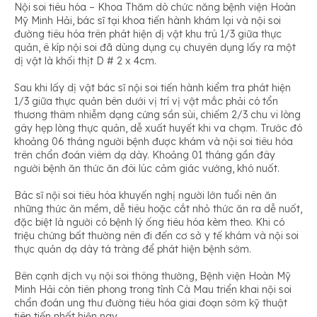
Nội soi tiêu hóa – Khoa Thăm dò chức năng bệnh viện Hoàn
Mỹ Minh Hải, bác sĩ tại khoa tiến hành khám lại và nội soi
đường tiêu hóa trên phát hiện dị vật khu trú 1/3 giữa thực
quản, ê kíp nội soi đã dùng dụng cụ chuyên dụng lấy ra một
dị vật là khối thịt D # 2 x 4cm.
Sau khi lấy dị vật bác sĩ nội soi tiến hành kiểm tra phát hiện
1/3 giữa thực quản bên dưới vị trí vị vật mắc phải có tổn
thương thâm nhiễm dạng cứng sần sùi, chiếm 2/3 chu vi lòng
gây hẹp lòng thực quản, dễ xuất huyết khi va chạm. Trước đó
khoảng 06 tháng người bệnh được khám và nội soi tiêu hóa
trên chẩn đoán viêm dạ dày. Khoảng 01 tháng gần đây
người bệnh ăn thức ăn đôi lúc cảm giác vướng, khó nuốt.
Bác sĩ nội soi tiêu hóa khuyến nghị người lớn tuổi nên ăn
những thức ăn mềm, dễ tiêu hoặc cắt nhỏ thức ăn ra dễ nuốt,
đặc biệt là người có bệnh lý ống tiêu hóa kèm theo. Khi có
triệu chứng bất thường nên đi đến cơ sở y tế khám và nội soi
thực quản dạ dày tá tràng để phát hiện bệnh sớm.
Bên cạnh dịch vụ nội soi thông thường, Bệnh viện Hoàn Mỹ
Minh Hải còn tiên phong trong tỉnh Cà Mau triển khai nội soi
chẩn đoán ung thư đường tiêu hóa giai đoạn sớm kỹ thuật
tiên tiến nhất hiện nay.