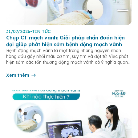
31/07/2026
•
TIN TỨC
Chụp CT mạch vành: Giải pháp chẩn đoán hiện
đại giúp phát hiện sớm bệnh động mạch vành
Bệnh động mạch vành là một trong những nguyên nhân
hàng đầu gây nhồi máu cơ tim, suy tim và đột tử. Việc phát
hiện sớm các tổn thương động mạch vành có ý nghĩa quan
trọng trong điều trị và phòng ngừa các biến chứng tim mạch
nguy hiểm. Hiện nay, chụp CT mạch […]
Xem thêm