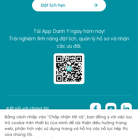
Đặt lịch hẹn
Tải App Danh Y ngay hôm nay!
Trải nghiệm tính năng đặt lịch, quản lý hồ sơ và nhận
các ưu đãi.
Kết nối với chúng tôi
Bằng cách nhấp vào "Chấp nhận tất cả", bạn đồng ý với việc lưu
trữ cookie trên thiết bị của mình để cải thiện điều hướng trang
Copyright 2026 © Hoan My Corporation
Chính sách bảo mật
web, phân tích việc sử dụng trang và hỗ trợ các nỗ lực tiếp thị
của chúng tôi.