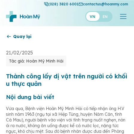
(028) 3820 6001
contactus@hoanmy.com
VN
EN
Quay lại
Hoàn Mỹ
Hoàn Mỹ Gold
21/02/2025
Tác giả: Hoàn Mỹ Minh Hải
Hạnh Phúc
Thuận Mỹ
Thành công lấy dị vật trên người có khối
u thực quản
Nội dung bài viết
Vừa qua, Bệnh viện Hoàn Mỹ Minh Hải có tiếp nhận ông H.V
sinh năm 1963 (ngụ tại xã Hiệp Tùng, huyện Năm Căn, tỉnh
Cà Mau), người bệnh vào viện với tình trạng nuốt nghẹn, nôn
ói ra nước, không ăn uống được kể cả nước lọc, nặng tức
ngực, khó chịu mệt. Sau đó bệnh nhân được đưa đến Phòng