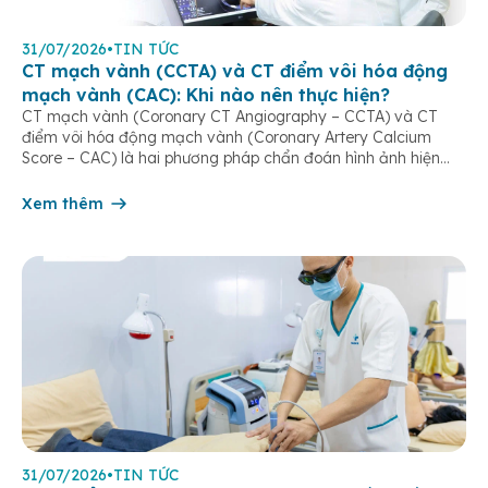
31/07/2026
•
TIN TỨC
CT mạch vành (CCTA) và CT điểm vôi hóa động
mạch vành (CAC): Khi nào nên thực hiện?
CT mạch vành (Coronary CT Angiography – CCTA) và CT
điểm vôi hóa động mạch vành (Coronary Artery Calcium
Score – CAC) là hai phương pháp chẩn đoán hình ảnh hiện
đại, giúp phát hiện sớm bệnh lý tim mạch, đặc biệt là bệnh
động mạch vành. Hai loại CT thường được sử dụng CT […]
Xem thêm
31/07/2026
•
TIN TỨC