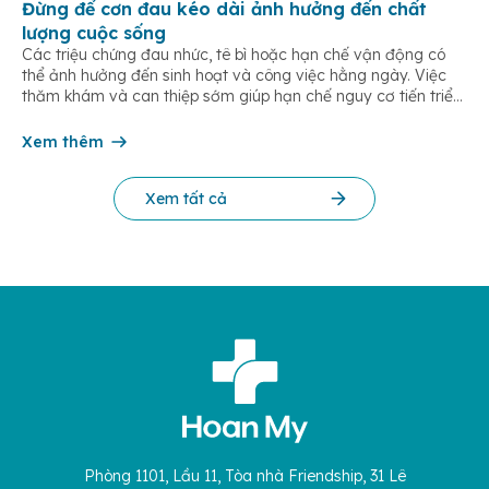
Đừng để cơn đau kéo dài ảnh hưởng đến chất
lượng cuộc sống
Các triệu chứng đau nhức, tê bì hoặc hạn chế vận động có
thể ảnh hưởng đến sinh hoạt và công việc hằng ngày. Việc
thăm khám và can thiệp sớm giúp hạn chế nguy cơ tiến triển
thành các vấn đề cơ xương khớp mạn tính, teo cơ hoặc biến
dạng khớp. Hãy để […]
Xem thêm
Xem tất cả
Phòng 1101, Lầu 11, Tòa nhà Friendship, 31 Lê