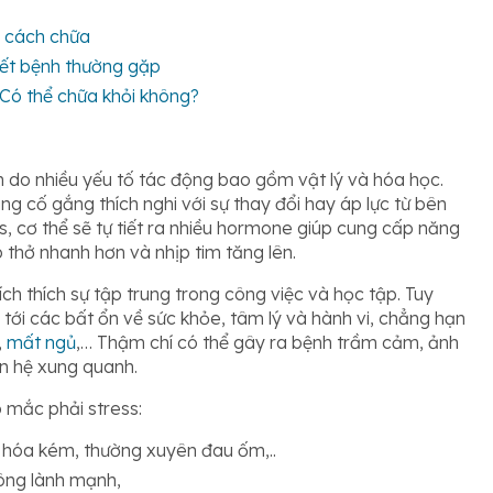
à cách chữa
iết bệnh thường gặp
 Có thể chữa khỏi không?
ổn do nhiều yếu tố tác động bao gồm vật lý và hóa học.
ng cố gắng thích nghi với sự thay đổi hay áp lực từ bên
s, cơ thể sẽ tự tiết ra nhiều hormone giúp cung cấp năng
thở nhanh hơn và nhịp tim tăng lên.
kích thích sự tập trung trong công việc và học tập. Tuy
n tới các bất ổn về sức khỏe, tâm lý và hành vi, chẳng hạn
,
mất ngủ
,… Thậm chí có thể gây ra bệnh trầm cảm, ảnh
n hệ xung quanh.
 mắc phải stress:
u hóa kém, thường xuyên đau ốm,..
ông lành mạnh,