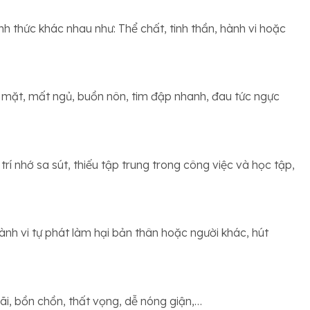
nh thức khác nhau như: Thể chất, tinh thần, hành vi hoặc
 mặt, mất ngủ, buồn nôn, tim đập nhanh, đau tức ngực
í nhớ sa sút, thiếu tập trung trong công việc và học tập,
nh vi tự phát làm hại bản thân hoặc người khác, hút
i, bồn chồn, thất vọng, dễ nóng giận,…