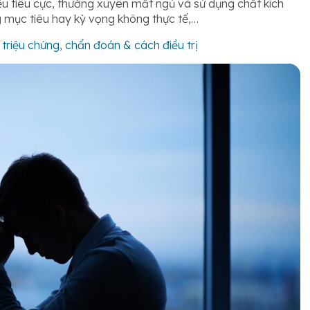
u tiêu cực, thường xuyên mất ngủ và sử dụng chất kích
g mục tiêu hay kỳ vọng không thực tế,…
riệu chứng, chẩn đoán & cách điều trị