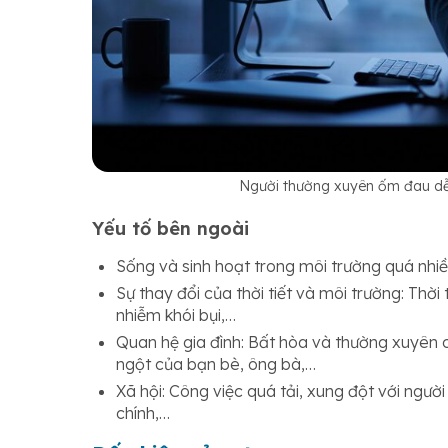
Người thường xuyên ốm đau dễ 
Yếu tố bên ngoài
Sống và sinh hoạt trong môi trường quá nhiề
Sự thay đổi của thời tiết và môi trường: Thời
nhiễm khói bụi,…
Quan hệ gia đình: Bất hòa và thường xuyên cã
ngột của bạn bè, ông bà,…
Xã hội: Công việc quá tải, xung đột với ngườ
chính,…