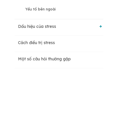
Yếu tố bên ngoài
Dấu hiệu của stress
Cách điều trị stress
Biểu hiện thể chất
Một số câu hỏi thường gặp
Biểu hiện tinh thần
Biểu hiện hành vi
Biểu hiện cảm xúc