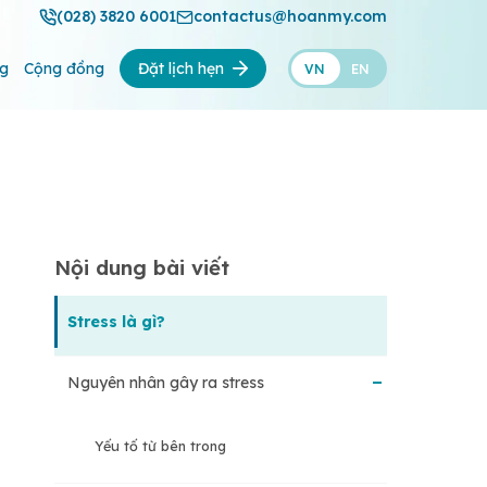
(028) 3820 6001
contactus@hoanmy.com
ng
Cộng đồng
Đặt lịch hẹn
VN
EN
Nội dung bài viết
Stress là gì?
Nguyên nhân gây ra stress
Yếu tố từ bên trong