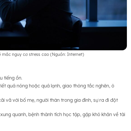
mắc nguy cơ stress cao (Nguồn: Internet)
u tiếng ồn.
 tiết quá nóng hoặc quá lạnh, giao thông tắc nghẽn, ô
i vã với bố mẹ, người thân trong gia đình, sự ra đi đột
i xung quanh, bệnh thành tích học tập, gặp khó khăn về tài