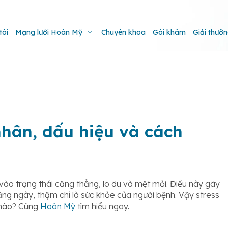
tôi
Mạng lưới Hoàn Mỹ
Chuyên khoa
Gói khám
Giải thưở
nhân, dấu hiệu và cách
vào trạng thái căng thẳng, lo âu và mệt mỏi. Điều này gây
ằng ngày, thậm chí là sức khỏe của người bệnh. Vậy stress
ế nào? Cùng
Hoàn Mỹ
tìm hiểu ngay.