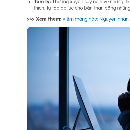
Tâm lý:
Thường xuyên suy nghĩ về những điề
thích, tự tạo áp lực cho bản thân bằng nhữn
>>> Xem thêm:
Viêm màng não: Nguyên nhân, t