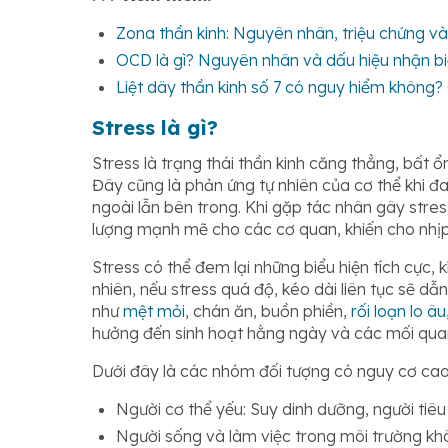
Zona thần kinh: Nguyên nhân, triệu chứng v
OCD là gì? Nguyên nhân và dấu hiệu nhận b
Liệt dây thần kinh số 7 có nguy hiểm không?
Stress là gì?
Stress là trạng thái thần kinh căng thẳng, bất 
Đây cũng là phản ứng tự nhiên của cơ thể khi đa
ngoài lẫn bên trong. Khi gặp tác nhân gây stres
lượng mạnh mẽ cho các cơ quan, khiến cho nhịp 
Stress có thể đem lại những biểu hiện tích cực, 
nhiên, nếu stress quá độ, kéo dài liên tục sẽ dẫ
như
mệt mỏi
, chán ăn, buồn phiền,
rối loạn lo âu
hưởng đến sinh hoạt hằng ngày và các mối qua
Dưới đây là các nhóm đối tượng có nguy cơ cao
Người cơ thể yếu: Suy dinh dưỡng, người tiê
Người sống và làm việc trong môi trường kh