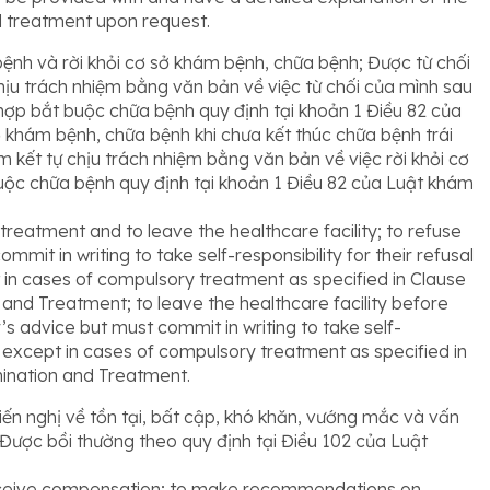
 treatment upon request.
ệnh và rời khỏi cơ sở khám bệnh, chữa bệnh; Được từ chối
ịu trách nhiệm bằng văn bản về việc từ chối của mình sau
 hợp bắt buộc chữa bệnh quy định tại khoản 1 Điều 82 của
 khám bệnh, chữa bệnh khi chưa kết thúc chữa bệnh trái
 kết tự chịu trách nhiệm bằng văn bản về việc rời khỏi cơ
uộc chữa bệnh quy định tại khoản 1 Điều 82 của Luật khám
reatment and to leave the healthcare facility; to refuse
it in writing to take self-responsibility for their refusal
t in cases of compulsory treatment as specified in Clause
 and Treatment; to leave the healthcare facility before
’s advice but must commit in writing to take self-
ty, except in cases of compulsory treatment as specified in
mination and Treatment.
iến nghị về tồn tại, bất cập, khó khăn, vướng mắc và vấn
Được bồi thường theo quy định tại Điều 102 của Luật
ceive compensation; to make recommendations on