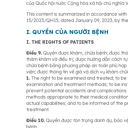
của Quốc hội nước Cộng hòa xã hội chủ nghĩa 
This content is summarized in accordance wit
15/2023/QH15, dated January 09, 2023, by the 
I. QUYỀN CỦA NGƯỜI BỆNH
I. THE RIGHTS OF PATIENTS
Điều 9.
Quyền được khám, chữa bệnh; được thông 
thăm khám và điều trị; được hướng dẫn cách tự
chữa bệnh bằng phương pháp an toàn phù hợp vớ
viện; được thông tin về giá và dịch vụ khám chữ
1.
The right to be examined and treated; to be 
examination and treatment methods; to be inst
prevent potential accidents and complications
methods appropriate to their medical condition 
actual capabilities; and to be informed of the 
treatment.
Điều 10.
Quyền được tôn trọng danh dự, bảo vệ 
bệnh.