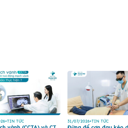
026
•
TIN TỨC
31/07/2026
•
TIN TỨC
ch vành (CCTA) và CT
Đừng để cơn đau kéo d