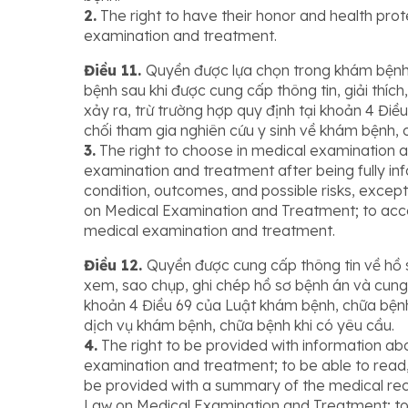
2.
The right to have their honor and health pro
examination and treatment.
Điều 11.
Quyền được lựa chọn trong khám bệnh
bệnh sau khi được cung cấp thông tin, giải thích,
xảy ra, trừ trường hợp quy định tại khoản 4 Đi
chối tham gia nghiên cứu y sinh về khám bệnh, 
3.
The right to choose in medical examination 
examination and treatment after being fully in
condition, outcomes, and possible risks, except 
on Medical Examination and Treatment; to accep
medical examination and treatment.
Điều 12.
Quyền được cung cấp thông tin về hồ 
xem, sao chụp, ghi chép hồ sơ bệnh án và cung
khoản 4 Điều 69 của Luật khám bệnh, chữa bệnh; 
dịch vụ khám bệnh, chữa bệnh khi có yêu cầu.
4.
The right to be provided with information ab
examination and treatment; to be able to read
be provided with a summary of the medical recor
Law on Medical Examination and Treatment; to 