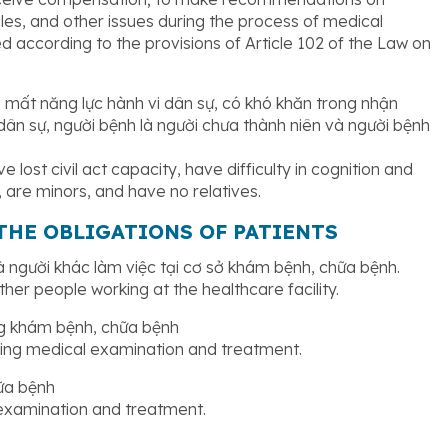
cles, and other issues during the process of medical
according to the provisions of Article 102 of the Law on
ị mất năng lực hành vi dân sự, có khó khăn trong nhận
 dân sự, người bệnh là người chưa thành niên và người bệnh
 lost civil act capacity, have difficulty in cognition and
, are minors, and have no relatives.
 THE OBLIGATIONS OF PATIENTS
 người khác làm việc tại cơ sở khám bệnh, chữa bệnh.
her people working at the healthcare facility.
g khám bệnh, chữa bệnh
ring medical examination and treatment.
hữa bệnh
 examination and treatment.