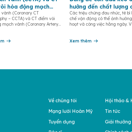
vôi hóa động mạch
hưởng đến chất lượng 
 vành (Coronary CT
Các triệu chứng đau nhức, tê bì
CAC): Khi nào nên thực
sống
phy – CCTA) và CT điểm vôi
chế vận động có thể ảnh hưởng
 mạch vành (Coronary Artery
hoạt và công việc hằng ngày. 
Score – CAC) là hai phương
khám và can thiệp sớm giúp hạ
n đoán hình ảnh hiện đại, giúp
nguy cơ tiến triển thành các vấ
n sớm bệnh lý tim mạch, đặc
êm
xương khớp mạn tính, teo cơ ho
Xem thêm
bệnh động mạch vành. Hai loại
dạng khớp. Hãy để […]
g được sử dụng CT […]
Về chúng tôi
Hội thảo & 
Mạng lưới Hoàn Mỹ
Tin tức
Tuyển dụng
Giải thưởng