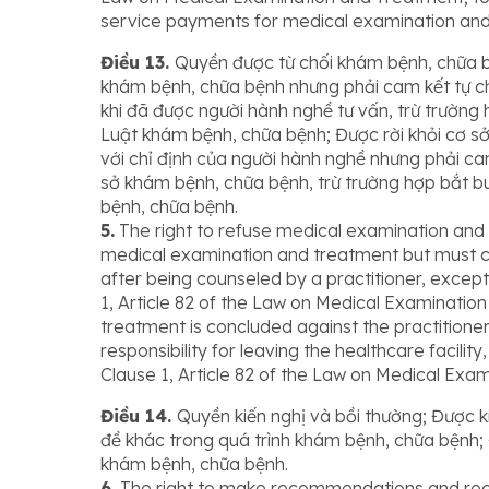
service payments for medical examination and
Điều 13.
Quyền được từ chối khám bệnh, chữa b
khám bệnh, chữa bệnh nhưng phải cam kết tự ch
khi đã được người hành nghề tư vấn, trừ trường
Luật khám bệnh, chữa bệnh; Được rời khỏi cơ sở
với chỉ định của người hành nghề nhưng phải cam
sở khám bệnh, chữa bệnh, trừ trường hợp bắt b
bệnh, chữa bệnh.
5.
The right to refuse medical examination and t
medical examination and treatment but must comm
after being counseled by a practitioner, excep
1, Article 82 of the Law on Medical Examination
treatment is concluded against the practitioner
responsibility for leaving the healthcare facili
Clause 1, Article 82 of the Law on Medical Exa
Điều 14.
Quyền kiến nghị và bồi thường; Được k
đề khác trong quá trình khám bệnh, chữa bệnh; 
khám bệnh, chữa bệnh.
6.
The right to make recommendations and re