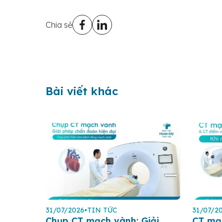
Chia sẻ
Bài viết khác
31/07/2026
•
TIN TỨC
31/07/2
Chụp CT mạch vành: Giải
CT mạ