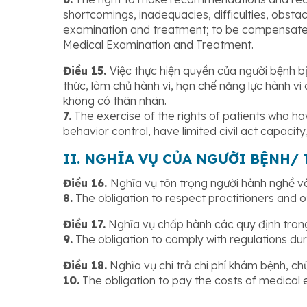
shortcomings, inadequacies, difficulties, obsta
examination and treatment; to be compensated 
Medical Examination and Treatment.
Điều 15.
Việc thực hiện quyền của người bệnh b
thức, làm chủ hành vi, hạn chế năng lực hành vi
không có thân nhân.
7.
The exercise of the rights of patients who have
behavior control, have limited civil act capacity
II. NGHĨA VỤ CỦA NGƯỜI BỆNH/
Điều 16.
Nghĩa vụ tôn trọng người hành nghề và
8.
The obligation to respect practitioners and ot
Điều 17.
Nghĩa vụ chấp hành các quy định tron
9.
The obligation to comply with regulations du
Điều 18.
Nghĩa vụ chi trả chi phí khám bệnh, c
10.
The obligation to pay the costs of medical