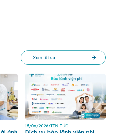
Xem tất cả
15/06/2026
•
TIN TỨC
ài ảnh
Dịch vụ bảo lãnh viện phí