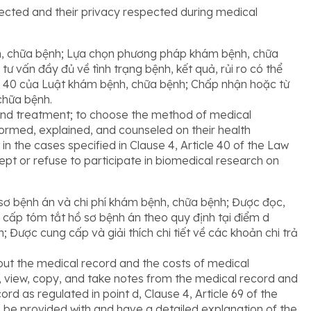
tected and their privacy respected during medical
, chữa bệnh; Lựa chọn phương pháp khám bệnh, chữa
 tư vấn đầy đủ về tình trạng bệnh, kết quả, rủi ro có thể
ều 40 của Luật khám bệnh, chữa bệnh; Chấp nhận hoặc từ
chữa bệnh.
and treatment; to choose the method of medical
formed, explained, and counseled on their health
in the cases specified in Clause 4, Article 40 of the Law
t or refuse to participate in biomedical research on
sơ bệnh án và chi phí khám bệnh, chữa bệnh; Được đọc,
 cấp tóm tắt hồ sơ bệnh án theo quy định tại điểm d
Được cung cấp và giải thích chi tiết về các khoản chi trả
out the medical record and the costs of medical
, view, copy, and take notes from the medical record and
d as regulated in point d, Clause 4, Article 69 of the
be provided with and have a detailed explanation of the