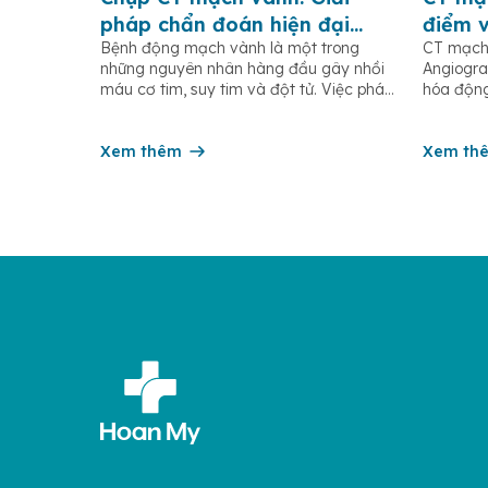
pháp chẩn đoán hiện đại
điểm 
Bệnh động mạch vành là một trong
CT mạch
giúp phát hiện sớm bệnh
vành (
những nguyên nhân hàng đầu gây nhồi
Angiogra
động mạch vành
hiện?
máu cơ tim, suy tim và đột tử. Việc phát
hóa động
hiện sớm các tổn thương động mạch
Calcium 
vành có ý nghĩa quan trọng trong điều
pháp chẩ
trị và phòng ngừa các biến chứng tim
Xem thêm
phát hiệ
Xem th
mạch nguy hiểm. Hiện nay, chụp CT
biệt là 
mạch […]
CT thườn