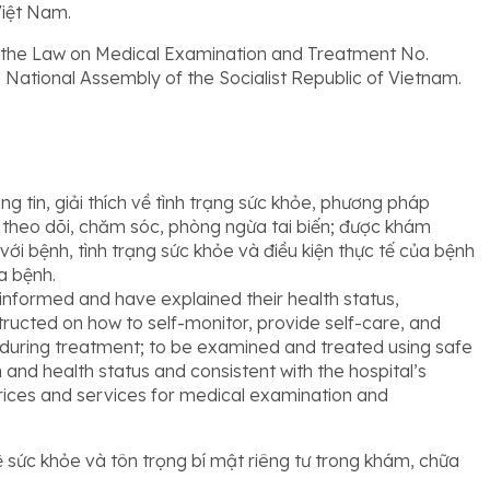
Việt Nam.
h the Law on Medical Examination and Treatment No.
National Assembly of the Socialist Republic of Vietnam.
tin, giải thích về tình trạng sức khỏe, phương pháp
 theo dõi, chăm sóc, phòng ngừa tai biến; được khám
i bệnh, tình trạng sức khỏe và điều kiện thực tế của bệnh
a bệnh.
informed and have explained their health status,
ructed on how to self-monitor, provide self-care, and
 during treatment; to be examined and treated using safe
and health status and consistent with the hospital’s
prices and services for medical examination and
sức khỏe và tôn trọng bí mật riêng tư trong khám, chữa