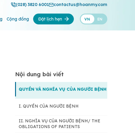
(028) 3820 6001
contactus@hoanmy.com
ng
Cộng đồng
Đặt lịch hẹn
VN
EN
Nội dung bài viết
QUYỀN VÀ NGHĨA VỤ CỦA NGƯỜI BỆNH
I. QUYỀN CỦA NGƯỜI BỆNH
II. NGHĨA VỤ CỦA NGƯỜI BỆNH/ THE
OBLIGATIONS OF PATIENTS