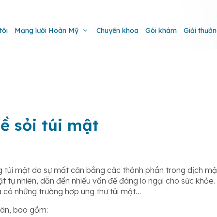
tôi
Mạng lưới Hoàn Mỹ
Chuyên khoa
Gói khám
Giải thưở
ề sỏi túi mật
ong túi mật do sự mất cân bằng các thành phần trong dịch mật
tự nhiên, dẫn đến nhiều vấn đề đáng lo ngại cho sức khỏe. 
và có những trường hơp ung thư túi mật…
nhân, bao gồm: