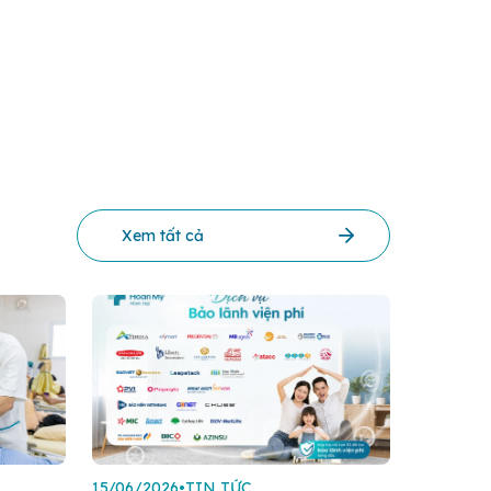
Xem tất cả
15/06/2026
•
TIN TỨC