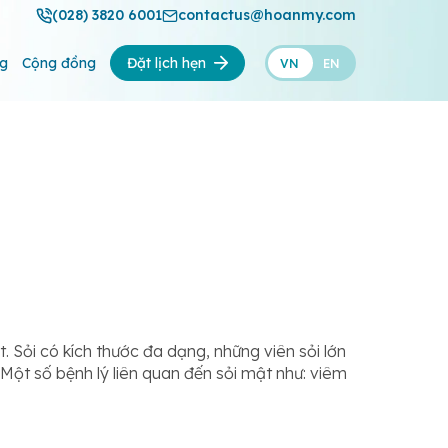
(028) 3820 6001
contactus@hoanmy.com
ng
Cộng đồng
Đặt lịch hẹn
VN
EN
. Sỏi có kích thước đa dạng, những viên sỏi lớn
Một số bệnh lý liên quan đến sỏi mật như: viêm