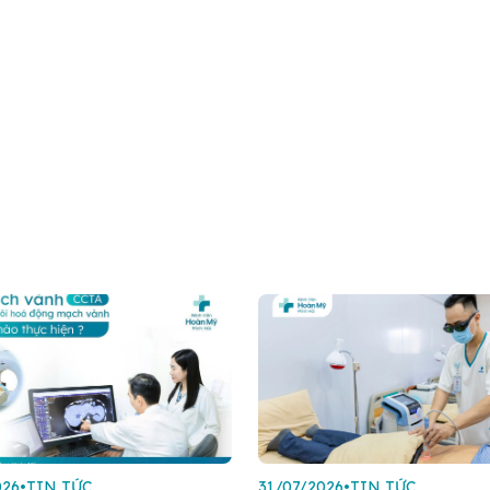
026
•
TIN TỨC
31/07/2026
•
TIN TỨC