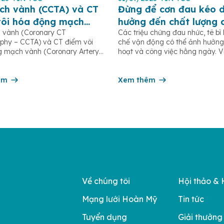
ch vành (CCTA) và CT
Đừng để cơn đau kéo d
vôi hóa động mạch
hưởng đến chất lượng 
 vành (Coronary CT
Các triệu chứng đau nhức, tê bì
CAC): Khi nào nên thực
sống
phy – CCTA) và CT điểm vôi
chế vận động có thể ảnh hưởng
 mạch vành (Coronary Artery
hoạt và công việc hằng ngày. 
Score – CAC) là hai phương
khám và can thiệp sớm giúp hạ
n đoán hình ảnh hiện đại, giúp
nguy cơ tiến triển thành các vấ
n sớm bệnh lý tim mạch, đặc
êm
xương khớp mạn tính, teo cơ ho
Xem thêm
bệnh động mạch vành. Hai loại
dạng khớp. Hãy để […]
g được sử dụng CT […]
Về chúng tôi
Hội thảo & 
Mạng lưới Hoàn Mỹ
Tin tức
Tuyển dụng
Giải thưởng