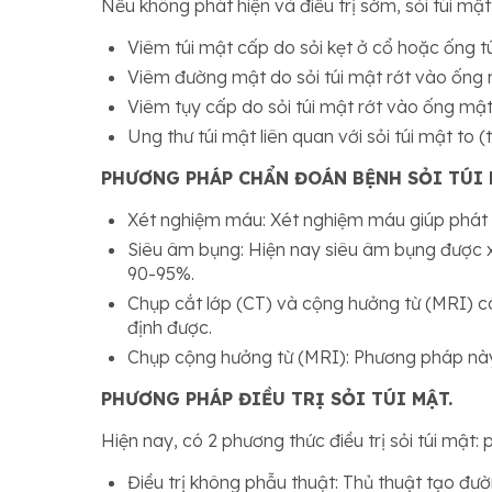
Nếu không phát hiện và điều trị sớm, sỏi túi mậ
Viêm túi mật cấp do sỏi kẹt ở cổ hoặc ống t
Viêm đường mật do sỏi túi mật rớt vào ống
Viêm tụy cấp do sỏi túi mật rớt vào ống mậ
Ung thư túi mật liên quan với sỏi túi mật to 
PHƯƠNG PHÁP CHẨN ĐOÁN BỆNH SỎI TÚI
Xét nghiệm máu: Xét nghiệm máu giúp phát h
Siêu âm bụng: Hiện nay siêu âm bụng được x
90-95%.
Chụp cắt lớp (CT) và cộng hưởng từ (MRI) c
định được.
Chụp cộng hưởng từ (MRI): Phương pháp này s
PHƯƠNG PHÁP ĐIỀU TRỊ SỎI TÚI MẬT.
Hiện nay, có 2 phương thức điều trị sỏi túi mật:
Điều trị không phẫu thuật: Thủ thuật tạo đ