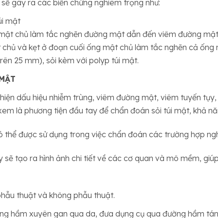
t sẽ gây ra các biến chứng nghiêm trọng như:
úi mật
 mật chủ làm tắc nghẽn đường mật dẫn đến viêm đường mật
t chủ và kẹt ở đoạn cuối ống mật chủ làm tắc nghẽn cả ống 
(trên 25 mm), sỏi kèm với polyp túi mật.
 MẬT
iện dấu hiệu nhiễm trùng, viêm đường mật, viêm tuyến tụy,
em là phương tiện đầu tay để chẩn đoán sỏi túi mật, khả nă
ó thể được sử dụng trong việc chẩn đoán các trường hợp ng
ẽ tạo ra hình ảnh chi tiết về các cơ quan và mô mềm, giúp 
 phẫu thuật và không phẫu thuật.
ường hầm xuyên gan qua da, đưa dụng cụ qua đường hầm tán