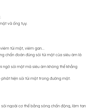
.
mật và ống tụy.
 viêm túi mật, viêm gan…
ng chẩn đoán đúng sỏi túi mật của siêu âm là
hi ngờ sỏi mật mà siêu âm không thể khẳng
phát hiện sỏi túi mật trong đường mật.
 sỏi ngoài cơ thể bằng sóng chấn động, làm tan