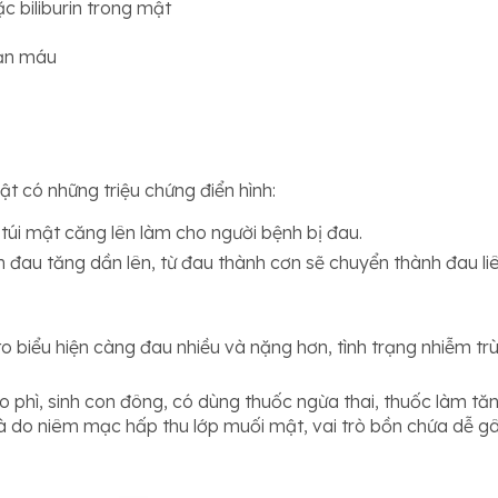
c biliburin trong mật
oạn máu
ật có những triệu chứng điển hình:
, túi mật căng lên làm cho người bệnh bị đau.
 đau tăng dần lên, từ đau thành cơn sẽ chuyển thành đau liên
.
o biểu hiện càng đau nhiều và nặng hơn, tình trạng nhiễm tr
 phì, sinh con đông, có dùng thuốc ngừa thai, thuốc làm tăn
i là do niêm mạc hấp thu lớp muối mật, vai trò bồn chứa dễ g