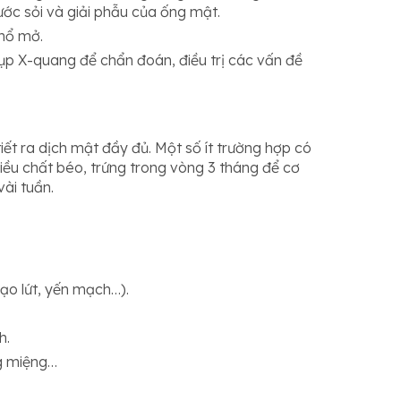
hước sỏi và giải phẫu của ống mật.
 mổ mở.
ụp X-quang để chẩn đoán, điều trị các vấn đề
iết ra dịch mật đầy đủ. Một số ít trường hợp có
hiều chất béo, trứng trong vòng 3 tháng để cơ
vài tuần.
gạo lứt, yến mạch…).
h.
ng miệng…