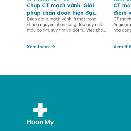
Chụp CT mạch vành: Giải
CT mạ
pháp chẩn đoán hiện đại
điểm 
Bệnh động mạch vành là một trong
CT mạch
giúp phát hiện sớm bệnh
vành (
những nguyên nhân hàng đầu gây nhồi
Angiogra
động mạch vành
hiện?
máu cơ tim, suy tim và đột tử. Việc phát
hóa động
hiện sớm các tổn thương động mạch
Calcium 
vành có ý nghĩa quan trọng trong điều
pháp chẩ
trị và phòng ngừa các biến chứng tim
Xem thêm
phát hiệ
Xem th
mạch nguy hiểm. Hiện nay, chụp CT
biệt là 
mạch […]
CT thườn