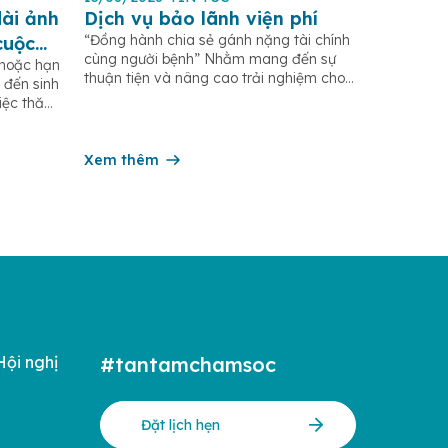
ài ảnh
Dịch vụ bảo lãnh viện phí
“Đồng hành chia sẻ gánh nặng tài chính
cuộc
cùng người bệnh” Nhằm mang đến sự
 hoặc hạn
thuận tiện và nâng cao trải nghiệm cho
 đến sinh
khách hàng trong quá trình thăm khám,
Việc thăm
điều trị, Bệnh viện Hoàn Mỹ Minh Hải
n chế
triển khai dịch vụ Bảo lãnh viện phí với
n đề cơ
nhiều tiện ích: QUY TRÌNH BẢO LÃNH
ặc biến
Xem thêm
VIỆN […]
Hội nghị
#tantamchamsoc
Đặt lịch hẹn