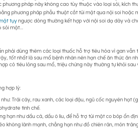
các phương pháp này không cao tùy thuộc vào loại sỏi, kích t
để bằng phương pháp phẫu thuật cắt túi mật qua nội soi hoặc
 mật tụy
ngược dòng thường kết hợp với nội soi dạ dày và ch
bỏ sỏi mật…
 phải dùng thêm các loại thuốc hỗ trợ tiêu hóa vì gan vẫn t
 vậy, tốt nhất là sau mổ bệnh nhân nên hạn chế ăn thức ăn n
 hợp có tiêu lỏng sau mổ, triệu chứng này thường tự khỏi sau 
g hợp lý:
như: Trái cây, rau xanh, các loại đậu, ngũ cốc nguyên hạt (
hydrate tinh chế.
 hạn như dầu cá, dầu ô liu, để hỗ trợ túi mật co bóp ổn địn
béo không lành mạnh, chẳng hạn như đồ chiên rán, món trá