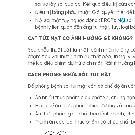
sỏi và lấy sỏi qua da. Kết quả điều trị của 
Điều trị bằng phẫu thuật: Giải quyết triệt 
Nội soi mật tụy ngược dòng (ERCP):
Nội soi
bệnh lý liên quan đến ống túi mật, tụy, loại 
CẮT TÚI MẬT CÓ ẢNH HƯỞNG GÌ KHÔNG?
Sau phẫu thuật cắt túi mật, bệnh nhân không cần
chậm tiêu với thức ăn nhiều chất béo, trứng. Vì
thể kịp điều chỉnh dự trữ dịch mật. Rất ít trường
CÁCH PHÒNG NGỪA SỎI TÚI MẬT
Để phòng bệnh sỏi túi mật cần có chế độ ăn uốn
Ăn nhiều thực phẩm giàu chất xơ, chẳng hạn 
Hạn chế ăn thực phẩm nhiều đường và carbo
Ăn thực phẩm giàu chất béo lành mạnh, chẳng
Tránh ăn các loại thực phẩm có chứa chất 