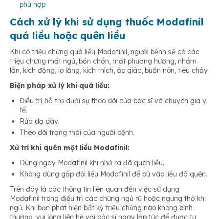
phù hợp
Cách xử lý khi sử dụng thuốc Modafinil
quá liều hoặc quên liều
Khi có triệu chứng quá liều Modafinil, người bệnh sẽ có các
triệu chứng mất ngủ, bồn chồn, mất phương hướng, nhầm
lẫn, kích động, lo lắng, kích thích, ảo giác, buồn nôn, tiêu chảy.
Biện pháp xử lý khi quá liều:
Điều trị hỗ trợ dưới sự theo dõi của bác sĩ và chuyên gia y
tế.
Rửa dạ dày.
Theo dõi trạng thái của người bệnh.
Xử trí khi quên một liều Modafinil:
Dùng ngay Modafinil khi nhớ ra đã quên liều.
Không dùng gấp đôi liều Modafinil để bù vào liều đã quên.
Trên đây là các thông tin liên quan đến việc sử dụng
Modafinil trong điều trị các chứng ngủ rũ hoặc ngưng thở khi
ngủ. Khi bạn phát hiện bất kỳ triệu chứng nào không bình
thường, vui lòng liên hệ với bác sĩ ngay lập tức để được tư