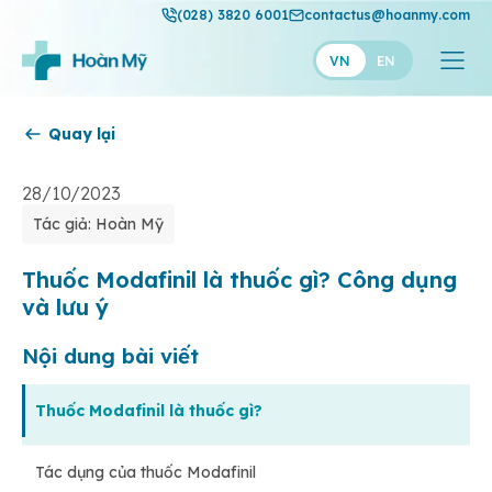
(028) 3820 6001
contactus@hoanmy.com
VN
EN
Quay lại
Hoàn Mỹ
Hoàn Mỹ Gold
28/10/2023
Tác giả: Hoàn Mỹ
Hạnh Phúc
Thuận Mỹ
Thuốc Modafinil là thuốc gì? Công dụng
và lưu ý
Nội dung bài viết
Thuốc Modafinil là thuốc gì?
Tác dụng của thuốc Modafinil