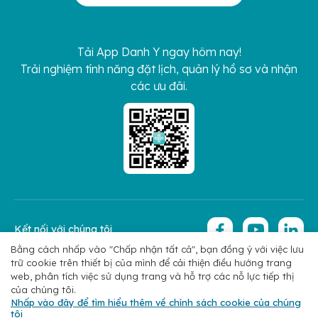
Tải App Danh Y ngay hôm nay!
Trải nghiệm tính năng đặt lịch, quản lý hồ sơ và nhận
các ưu đãi.
Kết nối với chúng tôi
Bằng cách nhấp vào "Chấp nhận tất cả", bạn đồng ý với việc lưu
trữ cookie trên thiết bị của mình để cải thiện điều hướng trang
Copyright 2026 © Hoan My Corporation
Chính sách bảo mật
web, phân tích việc sử dụng trang và hỗ trợ các nỗ lực tiếp thị
của chúng tôi.
Nhấp vào đây để tìm hiểu thêm về chính sách cookie của chúng
tôi