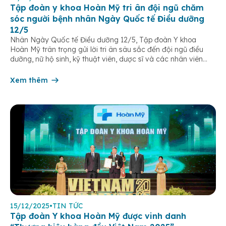
Tập đoàn y khoa Hoàn Mỹ tri ân đội ngũ chăm
sóc người bệnh nhân Ngày Quốc tế Điều dưỡng
12/5
Nhân Ngày Quốc tế Điều dưỡng 12/5, Tập đoàn Y khoa
Hoàn Mỹ trân trọng gửi lời tri ân sâu sắc đến đội ngũ điều
dưỡng, nữ hộ sinh, kỹ thuật viên, dược sĩ và các nhân viên
chăm sóc người bệnh trên toàn hệ thống – những người luôn
âm thầm đồng hành trên […]
Xem thêm
15/12/2025
•
TIN TỨC
Tập đoàn Y khoa Hoàn Mỹ được vinh danh