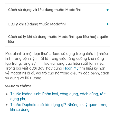
Cách sử dụng và liều dùng thuốc Modafinil
Lưu ý khi sử dụng thuốc Modafinil
Cách dùng thuốc hiệu quả
Cách xử lý khi sử dụng thuốc Modafinil quá liều hoặc quên
Những đối tượng nên cẩn trọng khi sử dụng thuốc
liều
Liều dùng
Modafinil là một loại thuốc được sử dụng trong điều trị nhiều
Cách bảo quản thuốc
tình trạng bệnh lý, nhất là trong việc tăng cường khả năng
Tác dụng phụ
tập trung, tăng sự tỉnh táo và nâng cao hiệu suất làm việc.
Trong bài viết dưới đây, hãy cùng
Hoàn Mỹ
tìm hiểu kỹ hơn
về Modafinil là gì, vai trò của nó trong điều trị các bệnh, cách
Tương tác thuốc
sử dụng và liều lượng.
>>>Xem thêm:
Thuốc kháng sinh: Phân loại, công dụng, cách dùng, tác
dụng phụ
Thuốc Duphalac có tác dụng gì? Những lưu ý quan trọng
khi sử dụng