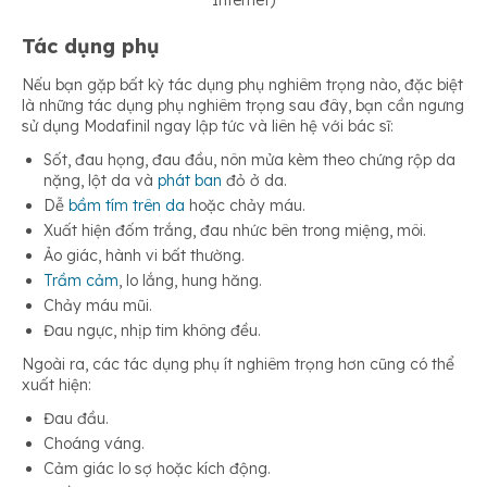
Internet)
Tác dụng phụ
Nếu bạn gặp bất kỳ tác dụng phụ nghiêm trọng nào, đặc biệt
là những tác dụng phụ nghiêm trọng sau đây, bạn cần ngưng
sử dụng Modafinil ngay lập tức và liên hệ với bác sĩ:
Sốt, đau họng, đau đầu, nôn mửa kèm theo chứng rộp da
nặng, lột da và
phát ban
đỏ ở da.
Dễ
bầm tím trên da
hoặc chảy máu.
Xuất hiện đốm trắng, đau nhức bên trong miệng, môi.
Ảo giác, hành vi bất thường.
Trầm cảm
, lo lắng, hung hăng.
Chảy máu mũi.
Đau ngực, nhịp tim không đều.
Ngoài ra, các tác dụng phụ ít nghiêm trọng hơn cũng có thể
xuất hiện:
Đau đầu.
Choáng váng.
Cảm giác lo sợ hoặc kích động.