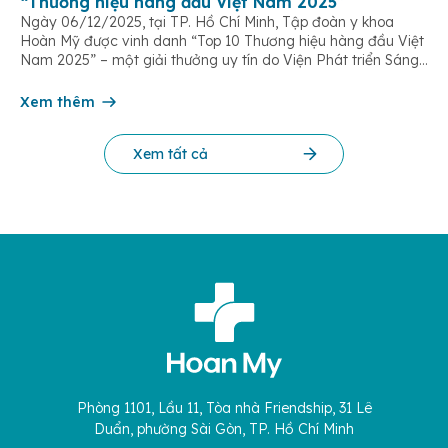
“Thương hiệu hàng đầu Việt Nam 2025”
Ngày 06/12/2025, tại TP. Hồ Chí Minh, Tập đoàn y khoa
Hoàn Mỹ được vinh danh “Top 10 Thương hiệu hàng đầu Việt
Nam 2025” – một giải thưởng uy tín do Viện Phát triển Sáng
chế và Đổi mới Công nghệ phối hợp với Trung tâm Nghiên
cứu Phát triển Doanh nghiệp Châu Á […]
Xem thêm
Xem tất cả
Phòng 1101, Lầu 11, Tòa nhà Friendship, 31 Lê
Duẩn, phường Sài Gòn, TP. Hồ Chí Minh