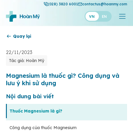
(028) 3820 6001
contactus@hoanmy.com
VN
EN
Quay lại
Hoàn Mỹ
Hoàn Mỹ Gold
22/11/2023
Tác giả: Hoàn Mỹ
Hạnh Phúc
Thuận Mỹ
Magnesium là thuốc gì? Công dụng và
lưu ý khi sử dụng
Nội dung bài viết
Thuốc Magnesium là gì?
Công dụng của thuốc Magnesium