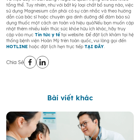
tổng thể. Tuy nhiên, như với bất kỳ loại chất bổ sung nào, việc
sử dụng Magnesium cần phải có sự cân nhắc và theo hướng
dẫn của bác sĩ hoặc chuyên gia dinh dưỡng để đảm bảo sử
dụng thuốc một cách an toàn và hiệu quảNếu bạn muốn cập
nhật thêm nhiều kiến thức sức khỏe hữu ích khác, hãy truy
cập vào mục
Tin tức y tế
tại website. Để đặt lịch khám tại hệ
thống bệnh viện Hoàn Mỹ trên toàn quốc, vui lòng gọi đến
HOTLINE
hoặc đặt lịch hẹn trực tiếp
TẠI ĐÂY
.
Chia Sẻ
Bài viết khác