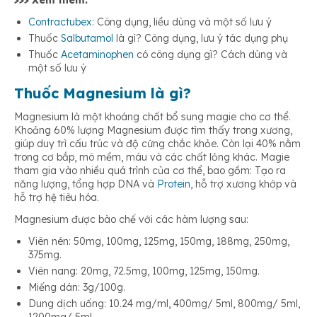
>>> Xem thêm:
Contractubex
: Công dụng, liều dùng và một số lưu ý
Thuốc
Salbutamol
là gì? Công dụng, lưu ý tác dụng phụ
Thuốc
Acetaminophen
có công dụng gì? Cách dùng và
một số lưu ý
Thuốc Magnesium là gì?
Magnesium là một khoáng chất bổ sung magie cho cơ thể.
Khoảng 60% lượng Magnesium được tìm thấy trong xương,
giúp duy trì cấu trúc và độ cứng chắc khỏe. Còn lại 40% nằm
trong cơ bắp, mô mềm, máu và các chất lỏng khác. Magie
tham gia vào nhiều quá trình của cơ thể, bao gồm: Tạo ra
năng lượng, tổng hợp DNA và
Protein
, hỗ trợ xương khớp và
hỗ trợ hệ tiêu hóa.
Magnesium được bào chế với các hàm lượng sau:
Viên nén: 50mg, 100mg, 125mg, 150mg, 188mg, 250mg,
375mg.
Viên nang: 20mg, 72.5mg, 100mg, 125mg, 150mg.
Miếng dán: 3g/100g.
Dung dịch uống: 10.24 mg/ml, 400mg/ 5ml, 800mg/ 5ml,