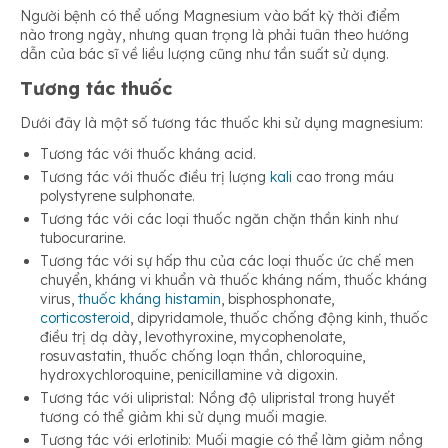
Người bệnh có thể uống Magnesium vào bất kỳ thời điểm
nào trong ngày, nhưng quan trọng là phải tuân theo hướng
dẫn của bác sĩ về liều lượng cũng như tần suất sử dụng.
Tương tác thuốc
Dưới đây là một số tương tác thuốc khi sử dụng magnesium:
Tương tác với thuốc kháng acid.
Tương tác với thuốc điều trị lượng
kali
cao trong máu
polystyrene sulphonate.
Tương tác với các loại thuốc ngăn chặn thần kinh như
tubocurarine.
Tương tác với sự hấp thu của các loại thuốc ức chế men
chuyển, kháng vi khuẩn và thuốc kháng nấm, thuốc kháng
virus,
thuốc kháng histamin
, bisphosphonate,
corticosteroid
, dipyridamole, thuốc chống động kinh, thuốc
điều trị dạ dày, levothyroxine, mycophenolate,
rosuvastatin, thuốc chống loạn thần, chloroquine,
hydroxychloroquine, penicillamine và digoxin.
Tương tác với ulipristal: Nồng độ ulipristal trong huyết
tương có thể giảm khi sử dụng muối magie.
Tương tác với erlotinib: Muối magie có thể làm giảm nồng