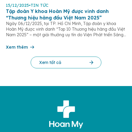
15/12/2025
•
TIN TỨC
Tập đoàn Y khoa Hoàn Mỹ được vinh danh
“Thương hiệu hàng đầu Việt Nam 2025”
Ngày 06/12/2025, tại TP. Hồ Chí Minh, Tập đoàn y khoa
Hoàn Mỹ được vinh danh “Top 10 Thương hiệu hàng đầu Việt
Nam 2025” – một giải thưởng uy tín do Viện Phát triển Sáng
chế và Đổi mới Công nghệ phối hợp với Trung tâm Nghiên
cứu Phát triển Doanh nghiệp Châu Á […]
Xem thêm
Xem tất cả