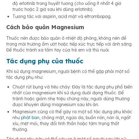
độ erlotinib trong huyết tương (cho uống ít nhất 4 giờ
trước hoặc 2 giờ sau khi dùng erlotinib).
Tương tác với aspirin, acid mật và eltrombopag.
Cách bảo quản Magnesium
Thuốc nên được bảo quản ở nhiệt độ phòng, không nên để
trong môi trường ẩm ướt hoặc tiếp xúc trực tiếp với ánh sáng.
Để thuốc tránh xa tầm tay của trẻ em và thú nuôi.
Tác dụng phụ của thuốc
Khi sử dụng magnesium, người bệnh có thể gặp phải một số
tác dụng phụ như:
Chuột rút bụng và tiêu chảy: Đây là tác dụng phụ phổ biến
nhất của magnesium khi sử dụng dưới dạng thuốc. Để
tránh hoặc giảm nhẹ triệu chứng này, người dùng thường
được khuyên dùng magnesium sau khi ăn.
Magnesium cũng có thể gây ra một số tác dụng phụ khác
như
phát ban
, chóng mặt, ngứa da, buồn nôn, nôn ói, ngất
xỉu, mệt mỏi, thay đổi tinh thần hoặc tâm trạng thất
thường.
Tác dụng phụ này có thể xảy ra ở một số người sau khi sử