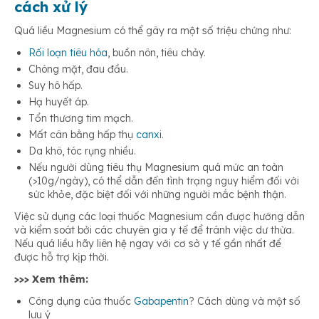
cách xử lý
Quá liều Magnesium có thể gây ra một số triệu chứng như:
Rối loạn tiêu hóa
, buồn nôn, tiêu chảy.
Chóng mặt, đau đầu.
Suy hô hấp.
Hạ huyết áp.
Tổn thương tim mạch.
Mất cân bằng hấp thụ
canxi
.
Da khô, tóc rụng nhiều.
Nếu người dùng tiêu thụ Magnesium quá mức an toàn
(>10g/ngày), có thể dẫn đến tình trạng nguy hiểm đối với
sức khỏe, đặc biệt đối với những người mắc bệnh thận.
Việc sử dụng các loại thuốc Magnesium cần được hướng dẫn
và kiểm soát bởi các chuyên gia y tế để tránh việc dư thừa.
Nếu quá liều hãy liên hệ ngay với cơ sở y tế gần nhất để
được hỗ trợ kịp thời.
>>> Xem thêm:
Công dụng của thuốc
Gabapentin
? Cách dùng và một số
lưu ý