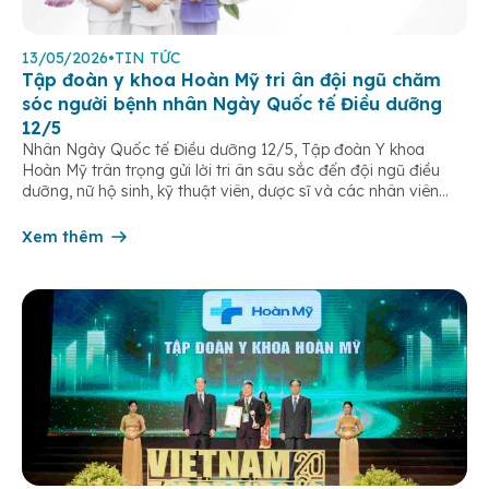
13/05/2026
•
TIN TỨC
Tập đoàn y khoa Hoàn Mỹ tri ân đội ngũ chăm
sóc người bệnh nhân Ngày Quốc tế Điều dưỡng
12/5
Nhân Ngày Quốc tế Điều dưỡng 12/5, Tập đoàn Y khoa
Hoàn Mỹ trân trọng gửi lời tri ân sâu sắc đến đội ngũ điều
dưỡng, nữ hộ sinh, kỹ thuật viên, dược sĩ và các nhân viên
chăm sóc người bệnh trên toàn hệ thống – những người luôn
âm thầm đồng hành trên […]
Xem thêm