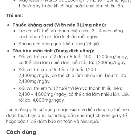
Magnesium hydroxide 1.200mg/ 5mL: 10 – 20ml/ngày,
1 lần/ngày trước khi đi ngủ hoặc chia làm nhiều lần.
Trẻ em:
Thuốc kháng acid (Viên nén 311mg nhai):
Trẻ em ≥12 tuổi và thanh thiếu niên: 2 – 4 viên uống
cách nhau 4 giờ, tối đa 4 lần mỗi ngày.
Không nên dùng quá 4 liều trong 24 giờ.
Táo bón mãn tính (Dung dịch uống):
Đối với trẻ em từ 2 đến < 6 tuổi: 400 – 1,200mg/ngày,
có thể chia làm nhiều lần. Liều tối đa: 1,200mg/ngày.
Đối với trẻ em từ 6 đến < 12 tuổi: 1,200 –
2,400mg/ngày, có thể chia làm nhiều lần. Liều tối đa:
2,400mg/ngày.
Đối với trẻ em từ 12 tuổi trở lên và thanh thiếu niên:
2,400 – 4,800mg/ngày, có thể chia làm nhiều lần. Liều
tối đa: 4,800mg/ngày.
Lưu ý rằng việc sử dụng magnesium và liều dùng cụ thể nên
được thực hiện dưới sự hướng dẫn của một chuyên gia y tế
hoặc bác sĩ để đảm bảo an toàn và hiệu quả.
Cách dùng