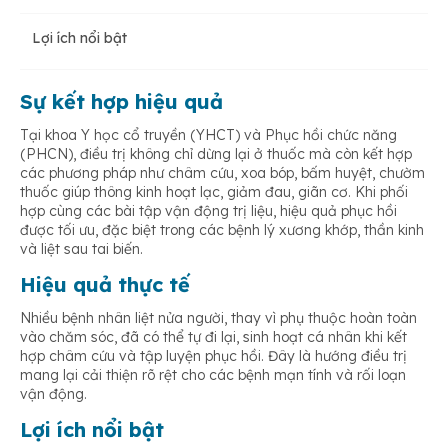
Lợi ích nổi bật
Sự kết hợp hiệu quả
Tại khoa Y học cổ truyền (YHCT) và Phục hồi chức năng
(PHCN), điều trị không chỉ dừng lại ở thuốc mà còn kết hợp
các phương pháp như châm cứu, xoa bóp, bấm huyệt, chườm
thuốc giúp thông kinh hoạt lạc, giảm đau, giãn cơ. Khi phối
hợp cùng các bài tập vận động trị liệu, hiệu quả phục hồi
được tối ưu, đặc biệt trong các bệnh lý xương khớp, thần kinh
và liệt sau tai biến.
Hiệu quả thực tế
Nhiều bệnh nhân liệt nửa người, thay vì phụ thuộc hoàn toàn
vào chăm sóc, đã có thể tự đi lại, sinh hoạt cá nhân khi kết
hợp châm cứu và tập luyện phục hồi. Đây là hướng điều trị
mang lại cải thiện rõ rệt cho các bệnh mạn tính và rối loạn
vận động.
Lợi ích nổi bật