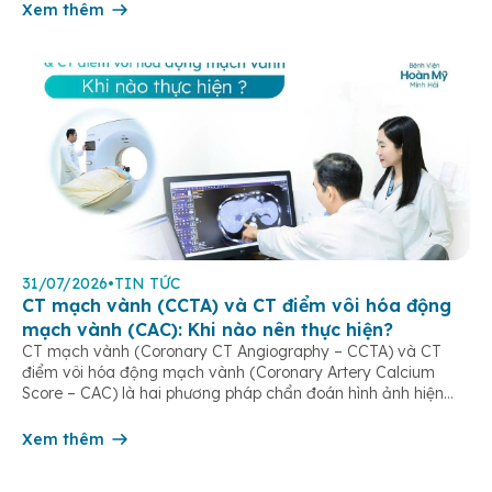
nguy hiểm. Hiện nay, chụp CT mạch […]
Xem thêm
31/07/2026
•
TIN TỨC
CT mạch vành (CCTA) và CT điểm vôi hóa động
mạch vành (CAC): Khi nào nên thực hiện?
CT mạch vành (Coronary CT Angiography – CCTA) và CT
điểm vôi hóa động mạch vành (Coronary Artery Calcium
Score – CAC) là hai phương pháp chẩn đoán hình ảnh hiện
đại, giúp phát hiện sớm bệnh lý tim mạch, đặc biệt là bệnh
động mạch vành. Hai loại CT thường được sử dụng CT […]
Xem thêm