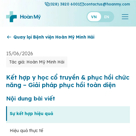
(028) 3820 6001
contactus@hoanmy.com
VN
EN
Quay lại Bệnh viện Hoàn Mỹ Minh Hải
Hoàn Mỹ
Hoàn Mỹ Gold
15/06/2026
Tác giả: Hoàn Mỹ Minh Hải
Hạnh Phúc
Thuận Mỹ
Kết hợp y học cổ truyền & phục hồi chức
năng – Giải pháp phục hồi toàn diện
Nội dung bài viết
Sự kết hợp hiệu quả
Hiệu quả thực tế