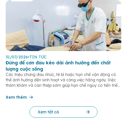
31/07/2026
•
TIN TỨC
Đừng để cơn đau kéo dài ảnh hưởng đến chất
lượng cuộc sống
Các triệu chứng đau nhức, tê bì hoặc hạn chế vận động có
thể ảnh hưởng đến sinh hoạt và công việc hằng ngày. Việc
thăm khám và can thiệp sớm giúp hạn chế nguy cơ tiến triển
thành các vấn đề cơ xương khớp mạn tính, teo cơ hoặc biến
dạng khớp. Hãy để […]
Xem thêm
Xem tất cả