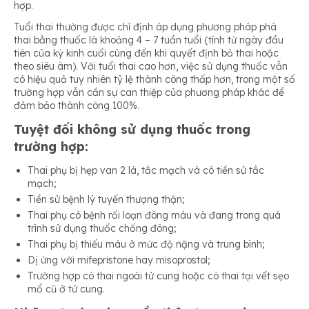
hợp.
Tuổi thai thường được chỉ định áp dụng phương pháp phá
thai bằng thuốc là khoảng 4 – 7 tuần tuổi (tính từ ngày đầu
tiên của kỳ kinh cuối cùng đến khi quyết định bỏ thai hoặc
theo siêu âm). Với tuổi thai cao hơn, việc sử dụng thuốc vẫn
có hiệu quả tuy nhiên tỷ lệ thành công thấp hơn, trong một số
trường hợp vẫn cần sự can thiệp của phương pháp khác để
đảm bảo thành công 100%.
Tuyệt đối không sử dụng thuốc trong
trường hợp:
Thai phụ bị hẹp van 2 lá, tắc mạch và có tiền sử tắc
mạch;
Tiền sử bệnh lý tuyến thượng thận;
Thai phụ có bệnh rối loạn đông máu và đang trong quá
trình sử dụng thuốc chống đông;
Thai phụ bị thiếu máu ở mức độ nặng và trung bình;
Dị ứng với mifepristone hay misoprostol;
Trường hợp có thai ngoài tử cung hoặc có thai tại vết sẹo
mổ cũ ở tử cung.