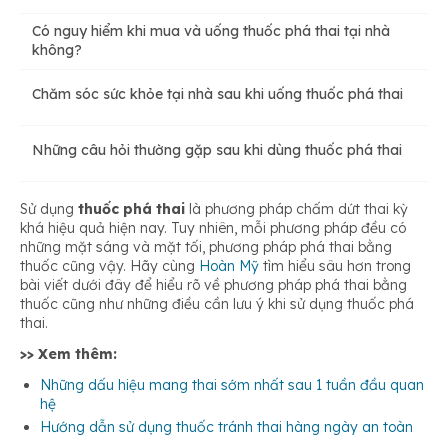
Thứ ba, quy trình uống thuốc phá thai
Có nguy hiểm khi mua và uống thuốc phá thai tại nhà
không?
Thứ tư, theo dõi và chăm sóc
Chăm sóc sức khỏe tại nhà sau khi uống thuốc phá thai
Những câu hỏi thường gặp sau khi dùng thuốc phá thai
Sử dụng
thuốc phá thai
là phương pháp chấm dứt thai kỳ
khá hiệu quả hiện nay. Tuy nhiên, mỗi phương pháp đều có
những mặt sáng và mặt tối, phương pháp phá thai bằng
thuốc cũng vậy. Hãy cùng
Hoàn Mỹ
tìm hiểu sâu hơn trong
bài viết dưới đây để hiểu rõ về phương pháp phá thai bằng
thuốc cũng như những điều cần lưu ý khi sử dụng thuốc phá
thai.
>> Xem thêm:
Những dấu hiệu mang thai sớm nhất sau 1 tuần đầu quan
hệ
Hướng dẫn sử dụng thuốc tránh thai hàng ngày an toàn