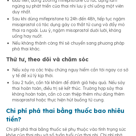
Đầu tiên, uống 200mg mifepristone có tác dụng làm
ngừng sự phát triển của thai nhi lưu ý chỉ uống một viên
duy nhất.
Sau khi dùng mifepristone từ 24h đến 48h, tiếp tục ngậm
misoprostol có tác dụng gây co thắt tử cung và đẩy mô
thai ra ngoài. Lưu ý, ngậm misoprostol dưới lưỡi, không
uống hay nuốt.
Nếu không thành công thì sẽ chuyển sang phương pháp
phá thai khác.
Thứ tư, theo dõi và chăm sóc
Nếu xảy ra các triệu chứng nguy hiểm cần tới ngay cơ sở
y tế để xử lý kịp thời.
Sau 2 tuần, cần tái khám để đánh giá hiệu quả. Nếu sảy
thai hoàn toàn, điều trị sẽ kết thúc. Trường hợp sảy thai
không hoàn toàn, cần có can thiệp thêm như dùng thêm
misoprostol hoặc thực hiện hút buồng tử cung.
Chi phí phá thai bằng thuốc bao nhiêu
tiền
?
Chi phí phá thai bằng thuốc sẽ phụ thuộc vào tình trạng sức
khỏe của thai phụ và số tuần tuổi của thai nhi. Chi phí phá