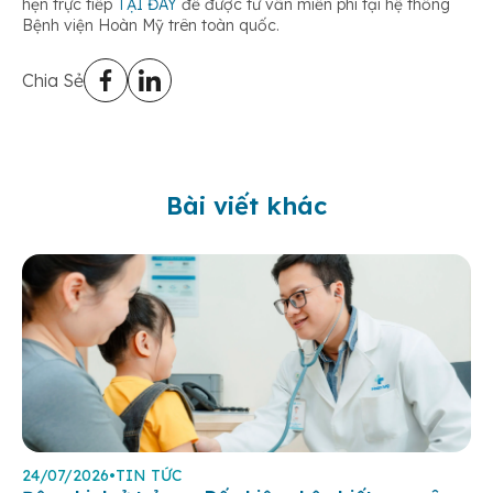
hẹn trực tiếp
TẠI ĐÂY
để được tư vấn miễn phí tại hệ thống
Bệnh viện Hoàn Mỹ trên toàn quốc.
Chia Sẻ
Bài viết khác
24/07/2026
•
TIN TỨC