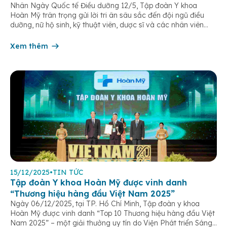
Nhân Ngày Quốc tế Điều dưỡng 12/5, Tập đoàn Y khoa
Hoàn Mỹ trân trọng gửi lời tri ân sâu sắc đến đội ngũ điều
dưỡng, nữ hộ sinh, kỹ thuật viên, dược sĩ và các nhân viên
chăm sóc người bệnh trên toàn hệ thống – những người luôn
âm thầm đồng hành trên […]
Xem thêm
15/12/2025
•
TIN TỨC
Tập đoàn Y khoa Hoàn Mỹ được vinh danh
“Thương hiệu hàng đầu Việt Nam 2025”
Ngày 06/12/2025, tại TP. Hồ Chí Minh, Tập đoàn y khoa
Hoàn Mỹ được vinh danh “Top 10 Thương hiệu hàng đầu Việt
Nam 2025” – một giải thưởng uy tín do Viện Phát triển Sáng