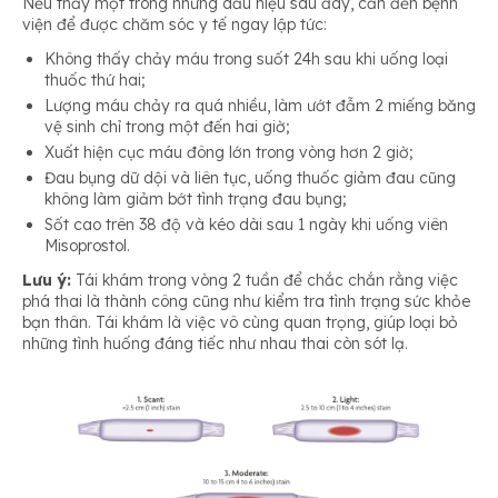
Nếu thấy một trong những dấu hiệu sau đây, cần đến bệnh
viện để được chăm sóc y tế ngay lập tức:
Không thấy chảy máu trong suốt 24h sau khi uống loại
thuốc thứ hai;
Lượng máu chảy ra quá nhiều, làm ướt đẫm 2 miếng băng
vệ sinh chỉ trong một đến hai giờ;
Xuất hiện cục máu đông lớn trong vòng hơn 2 giờ;
Đau bụng dữ dội và liên tục, uống thuốc giảm đau cũng
không làm giảm bớt tình trạng đau bụng;
Sốt cao trên 38 độ và kéo dài sau 1 ngày khi uống viên
Misoprostol.
Lưu ý:
Tái khám trong vòng 2 tuần để chắc chắn rằng việc
phá thai là thành công cũng như kiểm tra tình trạng sức khỏe
bạn thân. Tái khám là việc vô cùng quan trọng, giúp loại bỏ
những tình huống đáng tiếc như nhau thai còn sót lạ.