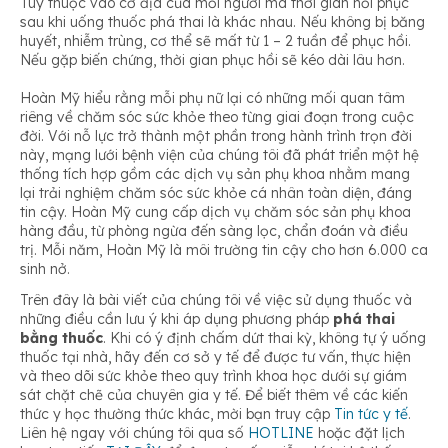
Tùy thuộc vào cơ địa của mỗi người mà thời gian hồi phục
sau khi uống thuốc phá thai là khác nhau. Nếu không bị băng
huyết, nhiễm trùng, cơ thể sẽ mất từ 1 – 2 tuần để phục hồi.
Nếu gặp biến chứng, thời gian phục hồi sẽ kéo dài lâu hơn.
Hoàn Mỹ hiểu rằng mỗi phụ nữ lại có những mối quan tâm
riêng về chăm sóc sức khỏe theo từng giai đoạn trong cuộc
đời. Với nỗ lực trở thành một phần trong hành trình trọn đời
này, mạng lưới bệnh viện của chúng tôi đã phát triển một hệ
thống tích hợp gồm các dịch vụ sản phụ khoa nhằm mang
lại trải nghiệm chăm sóc sức khỏe cá nhân toàn diện, đáng
tin cậy. Hoàn Mỹ cung cấp dịch vụ chăm sóc sản phụ khoa
hàng đầu, từ phòng ngừa đến sàng lọc, chẩn đoán và điều
trị. Mỗi năm, Hoàn Mỹ là môi trường tin cậy cho hơn 6.000 ca
sinh nở.
Trên đây là bài viết của chúng tôi về việc sử dụng thuốc và
những điều cần lưu ý khi áp dụng phương pháp
phá thai
bằng thuốc
. Khi có ý định chấm dứt thai kỳ, không tự ý uống
thuốc tại nhà, hãy đến cơ sở y tế để được tư vấn, thực hiện
và theo dõi sức khỏe theo quy trình khoa học dưới sự giám
sát chặt chẽ của chuyên gia y tế. Để biết thêm về các kiến
thức y học thường thức khác, mời bạn truy cập
Tin tức y tế
.
Liên hệ ngay với chúng tôi qua số
HOTLINE
hoặc đặt lịch