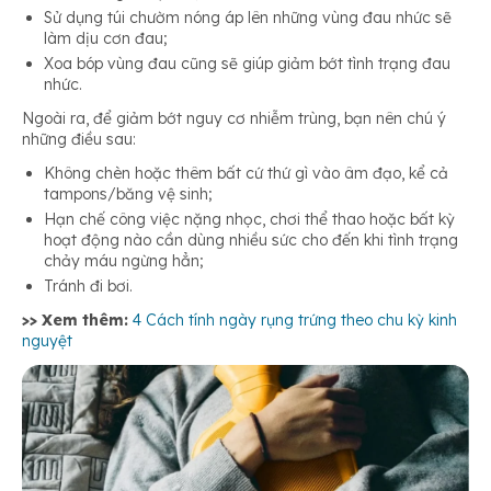
Sử dụng túi chườm nóng áp lên những vùng đau nhức sẽ
làm dịu cơn đau;
Xoa bóp vùng đau cũng sẽ giúp giảm bớt tình trạng đau
nhức.
Ngoài ra, để giảm bớt nguy cơ nhiễm trùng, bạn nên chú ý
những điều sau:
Không chèn hoặc thêm bất cứ thứ gì vào âm đạo, kể cả
tampons/băng vệ sinh;
Hạn chế công việc nặng nhọc, chơi thể thao hoặc bất kỳ
hoạt động nào cần dùng nhiều sức cho đến khi tình trạng
chảy máu ngừng hẳn;
Tránh đi bơi.
>> Xem thêm:
4 Cách tính ngày rụng trứng theo chu kỳ kinh
nguyệt