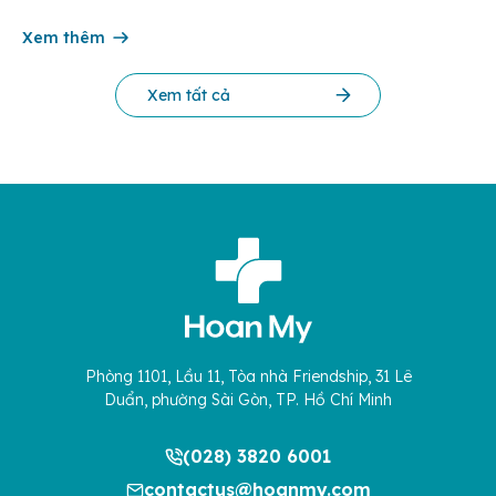
chế và Đổi mới Công nghệ phối hợp với Trung tâm Nghiên
cứu Phát triển Doanh nghiệp Châu Á […]
Xem thêm
Xem tất cả
Phòng 1101, Lầu 11, Tòa nhà Friendship, 31 Lê
Duẩn, phường Sài Gòn, TP. Hồ Chí Minh
(028) 3820 6001
contactus@hoanmy.com