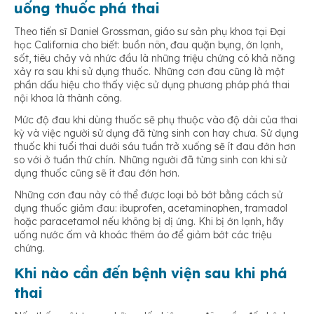
uống thuốc phá thai
Theo tiến sĩ Daniel Grossman, giáo sư sản phụ khoa tại Đại
học California cho biết: buồn nôn, đau quặn bụng, ớn lạnh,
sốt, tiêu chảy và nhức đầu là những triệu chứng có khả năng
xảy ra sau khi sử dụng thuốc. Những cơn đau cũng là một
phần dấu hiệu cho thấy việc sử dụng phương pháp phá thai
nội khoa là thành công.
Mức độ đau khi dùng thuốc sẽ phụ thuộc vào độ dài của thai
kỳ và việc người sử dụng đã từng sinh con hay chưa. Sử dụng
thuốc khi tuổi thai dưới sáu tuần trở xuống sẽ ít đau đớn hơn
so với ở tuần thứ chín. Những người đã từng sinh con khi sử
dụng thuốc cũng sẽ ít đau đớn hơn.
Những cơn đau này có thể được loại bỏ bớt bằng cách sử
dụng thuốc giảm đau: ibuprofen, acetaminophen, tramadol
hoặc paracetamol nếu không bị dị ứng. Khi bị ớn lạnh, hãy
uống nước ấm và khoác thêm áo để giảm bớt các triệu
chứng.
Khi nào cần đến bệnh viện sau khi phá
thai