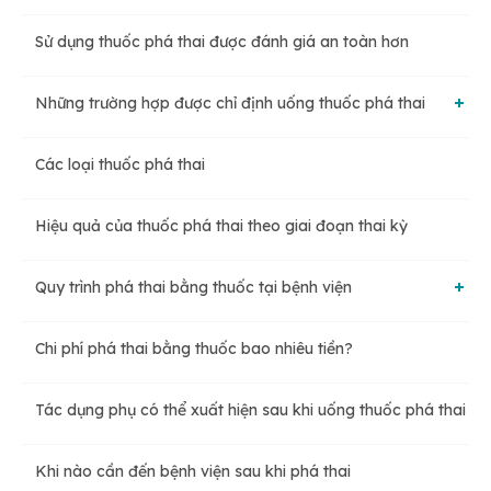
Sử dụng thuốc phá thai được đánh giá an toàn hơn
Những trường hợp được chỉ định uống thuốc phá thai
Các loại thuốc phá thai
Tuyệt đối không sử dụng thuốc trong trường hợp:
Hiệu quả của thuốc phá thai theo giai đoạn thai kỳ
Những trường hợp cần thận trọng và xem xét kỹ lưỡng khi
sử dụng thuốc:
Quy trình phá thai bằng thuốc tại bệnh viện
Chi phí phá thai bằng thuốc bao nhiêu tiền?
Thứ nhất, chuẩn bị cho bệnh nhân
Tác dụng phụ có thể xuất hiện sau khi uống thuốc phá thai
Thứ hai, tư vấn phá thai bằng thuốc
Khi nào cần đến bệnh viện sau khi phá thai