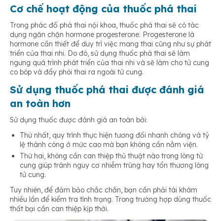
Cơ chế hoạt động của thuốc phá thai
Trong phác đồ phá thai nội khoa, thuốc phá thai sẽ có tác
dụng ngăn chặn hormone progesterone. Progesterone là
hormone cần thiết để duy trì việc mang thai cũng như sự phát
triển của thai nhi. Do đó, sử dụng thuốc phá thai sẽ làm
ngưng quá trình phát triển của thai nhi và sẽ làm cho tử cung
co bóp và đẩy phôi thai ra ngoài tử cung.
Sử dụng thuốc phá thai được đánh giá
an toàn hơn
Sử dụng thuốc được đánh giá an toàn bởi:
Thứ nhất, quy trình thực hiện tương đối nhanh chóng và tỷ
lệ thành công ở mức cao mà bạn không cần nằm viện.
Thứ hai, không cần can thiệp thủ thuật nào trong lòng tử
cung giúp tránh nguy cơ nhiễm trùng hay tổn thương lòng
tử cung.
Tuy nhiên, để đảm bảo chắc chắn, bạn cần phải tái khám
nhiều lần để kiểm tra tình trạng. Trong trường hợp dùng thuốc
thất bại cần can thiệp kịp thời.