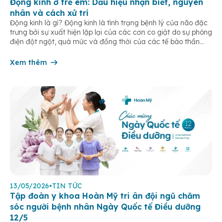
Động kinh ở trẻ em: Dấu hiệu nhận biết, nguyên
nhân và cách xử trí
Động kinh là gì? Động kinh là tình trạng bệnh lý của não đặc
trưng bởi sự xuất hiện lặp lại của các cơn co giật do sự phóng
điện đột ngột, quá mức và đồng thời của các tế bào thần
kinh trong não. Những cơn này có thể gây ra rối loạn vận […]
Xem thêm
13/05/2026
•
TIN TỨC
Tập đoàn y khoa Hoàn Mỹ tri ân đội ngũ chăm
sóc người bệnh nhân Ngày Quốc tế Điều dưỡng
12/5