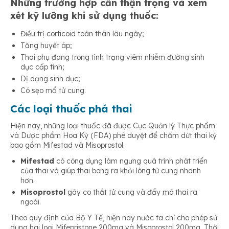
Những trường hợp cần thận trọng và xem
xét kỹ lưỡng khi sử dụng thuốc:
Điều trị corticoid toàn thân lâu ngày;
Tăng huyết áp;
Thai phụ đang trong tình trạng viêm nhiễm đường sinh
dục cấp tính;
Dị dạng sinh dục;
Có sẹo mổ tử cung.
Các loại thuốc phá thai
Hiện nay, những loại thuốc đã được Cục Quản lý Thực phẩm
và Dược phẩm Hoa Kỳ (FDA) phê duyệt để chấm dứt thai kỳ
bao gồm Mifestad và Misoprostol.
Mifestad
có công dụng làm ngưng quá trình phát triển
của thai và giúp thai bong ra khỏi lòng tử cung nhanh
hơn.
Misoprostol
gây co thắt tử cung và đẩy mô thai ra
ngoài.
Theo quy định của Bộ Y Tế, hiện nay nước ta chỉ cho phép sử
dụng hai loại Mifepristone 200mg và Misoprostol 200mg. Thời