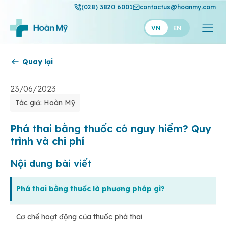
(028) 3820 6001
contactus@hoanmy.com
VN
EN
Quay lại
Hoàn Mỹ
Hoàn Mỹ Gold
23/06/2023
Tác giả: Hoàn Mỹ
Hạnh Phúc
Thuận Mỹ
Phá thai bằng thuốc có nguy hiểm? Quy
trình và chi phí
Nội dung bài viết
Phá thai bằng thuốc là phương pháp gì?
Cơ chế hoạt động của thuốc phá thai