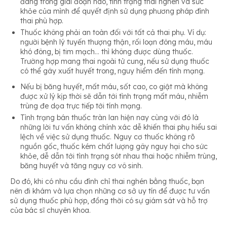
đang trong giai đoạn nào, tình trạng thai nghén và sức
khỏe của mình để quyết định sử dụng phương pháp đình
thai phù hợp.
Thuốc không phải an toàn đối với tất cả thai phụ. Ví dụ:
người bệnh lý tuyến thượng thận, rối loạn đông máu, máu
khó đông, bị tim mạch… thì không được dùng thuốc.
Trường hợp mang thai ngoài tử cung, nếu sử dụng thuốc
có thể gây xuất huyết trong, nguy hiểm đến tính mạng.
Nếu bị băng huyết, mất máu, sốt cao, co giật mà không
được xử lý kịp thời sẽ dẫn tới tình trạng mất máu, nhiễm
trùng đe dọa trực tiếp tới tính mạng.
Tình trạng bán thuốc tràn lan hiện nay cùng với đó là
những lời tư vấn không chính xác dễ khiến thai phụ hiểu sai
lệch về việc sử dụng thuốc. Nguy cơ thuốc không rõ
nguồn gốc, thuốc kém chất lượng gây nguy hại cho sức
khỏe, dễ dẫn tới tình trạng sót nhau thai hoặc nhiễm trùng,
băng huyết và tăng nguy cơ vô sinh.
Do đó, khi có nhu cầu đình chỉ thai nghén bằng thuốc, bạn
nên đi khám và lựa chọn những cơ sở uy tín để được tư vấn
sử dụng thuốc phù hợp, đồng thời có sự giám sát và hỗ trợ
của bác sĩ chuyên khoa.