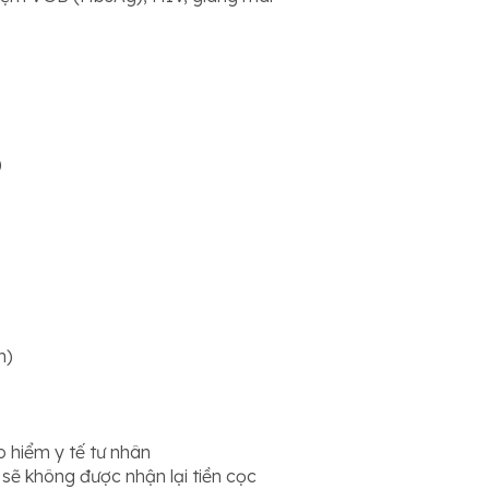
)
h)
o hiểm y tế tư nhân
sẽ không được nhận lại tiền cọc