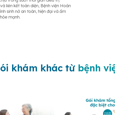
ịu trong suốt thời gian điều trị.
à liên kết toàn diện, Bệnh viện Hoàn
nh sinh nở an toàn, hiện đại và ấm
khỏe mạnh.
ói khám khác từ
bệnh vi