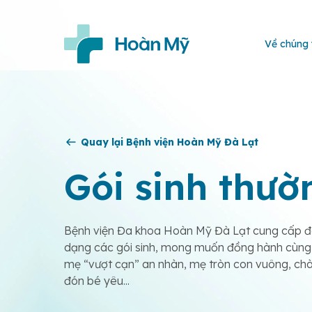
Về chúng 
Quay lại Bệnh viện Hoàn Mỹ Đà Lạt
Gói sinh thườ
Bệnh viện Đa khoa Hoàn Mỹ Đà Lạt cung cấp 
dạng các gói sinh, mong muốn đồng hành cùng
mẹ “vượt cạn” an nhàn, mẹ tròn con vuông, ch
đón bé yêu...