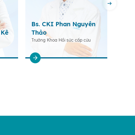
Bs. CKI Phan Nguyên
Bs. 
 Kê
Thảo
Thủ
Trưởng Khoa Hồi sức cấp cứu
Trưởng