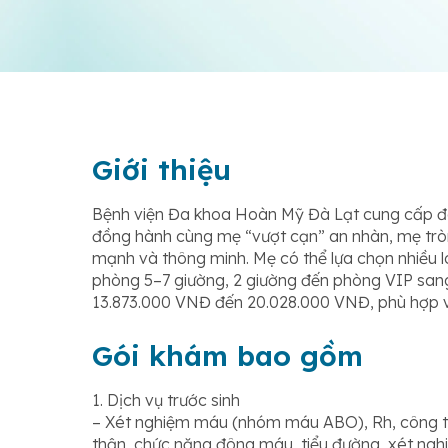
Giới thiệu
Bệnh viện Đa khoa Hoàn Mỹ Đà Lạt cung cấp đ
đồng hành cùng mẹ “vượt cạn” an nhàn, mẹ trò
mạnh và thông minh. Mẹ có thể lựa chọn nhiều loạ
phòng 5–7 giường, 2 giường đến phòng VIP sang 
13.873.000 VNĐ đến 20.028.000 VNĐ, phù hợp v
Gói khám bao gồm
1. Dịch vụ trước sinh
– Xét nghiệm máu (nhóm máu ABO), Rh, công t
thận, chức năng đông máu, tiểu đường, xét ng