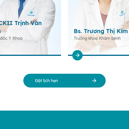
 CKII Trịnh Văn
h
Bs. Trương Thị Kim
đốc Y Khoa
Trưởng khoa Khám bệnh
Đặt lịch hẹn