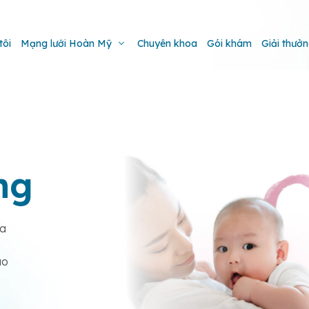
tôi
Mạng lưới Hoàn Mỹ
Chuyên khoa
Gói khám
Giải thưở
ng
đa
ào