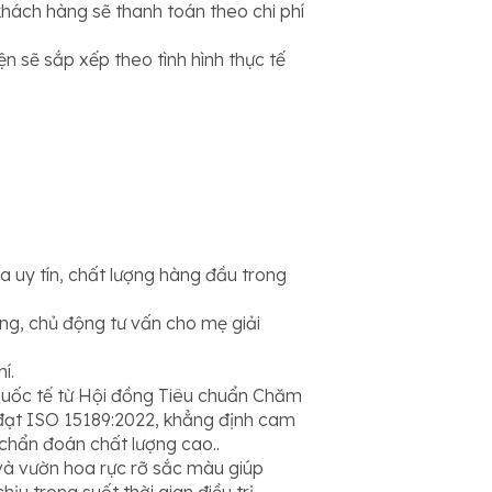
hách hàng sẽ thanh toán theo chi phí
n sẽ sắp xếp theo tình hình thực tế
 uy tín, chất lượng hàng đầu trong
ng, chủ động tư vấn cho mẹ giải
í.
quốc tế từ Hội đồng Tiêu chuẩn Chăm
đạt ISO 15189:2022, khẳng định cam
 chẩn đoán chất lượng cao..
và vườn hoa rực rỡ sắc màu giúp