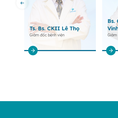
nh
Bs.
Ts. Bs. CKII Lê Thọ
Vin
a Thận,
Giám đốc bệnh viện
Giám 