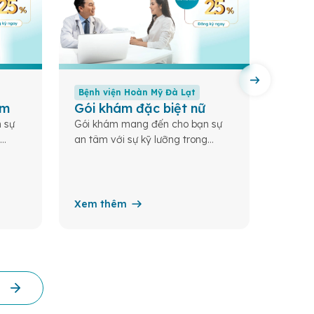
Bệnh viện Hoàn Mỹ Đà Lạt
Bệnh 
am
Gói khám đặc biệt nữ
Gói s
khôn
 sự
Gói khám mang đến cho bạn sự
an tâm với sự kỹ lưỡng trong
Hiểu đ
và tư
khám, xét nghiệm, đánh giá và tư
cơn đa
ác sĩ
vấn chuyên môn từ đội ngũ bác sĩ
Hoàn M
giàu kinh nghiệm; từ đó...
vụ sin
màng c
Xem thêm
Xem 