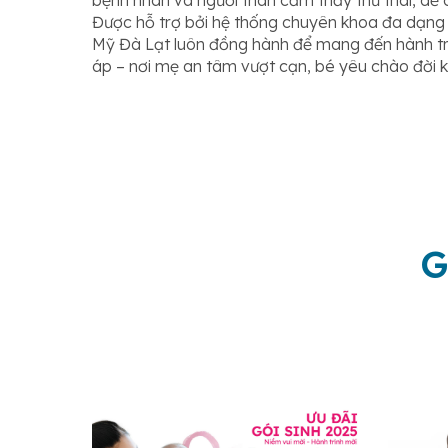
bệnh nhân và người thân cảm thấy thư thái, dễ ch
Được hỗ trợ bởi hệ thống chuyên khoa đa dạng v
Mỹ Đà Lạt luôn đồng hành để mang đến hành trì
áp – nơi mẹ an tâm vượt cạn, bé yêu chào đời 
G