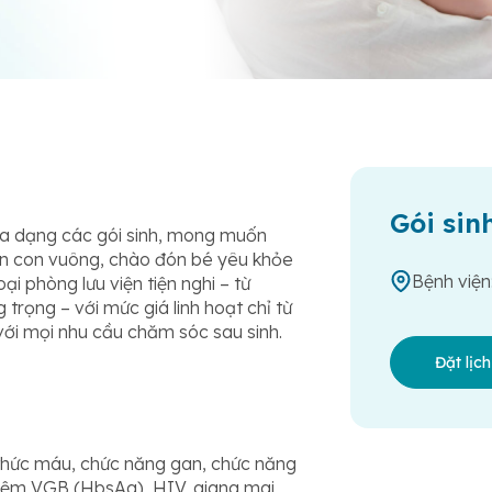
Gói sin
a dạng các gói sinh, mong muốn
n con vuông, chào đón bé yêu khỏe
Bệnh viện
i phòng lưu viện tiện nghi – từ
trọng – với mức giá linh hoạt chỉ từ
ới mọi nhu cầu chăm sóc sau sinh.
Đặt lịc
hức máu, chức năng gan, chức năng
hiệm VGB (HbsAg), HIV, giang mai