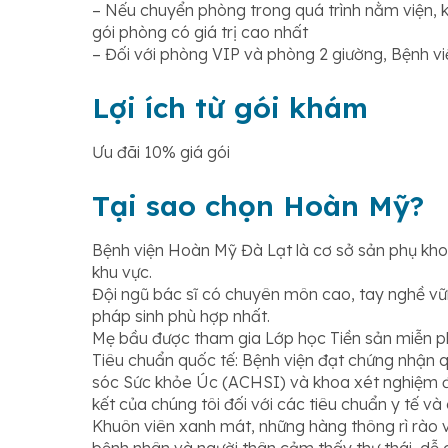
– Nếu chuyển phòng trong quá trình nằm viện, k
gói phòng có giá trị cao nhất
– Đối với phòng VIP và phòng 2 giường, Bệnh việ
Lợi ích từ gói khám
Ưu đãi 10% giá gói
Tại sao chọn Hoàn Mỹ?
Bệnh viện Hoàn Mỹ Đà Lạt là cơ sở sản phụ khoa
khu vực.
Đội ngũ bác sĩ có chuyên môn cao, tay nghề vữ
pháp sinh phù hợp nhất.
Mẹ bầu được tham gia Lớp học Tiền sản miễn ph
Tiêu chuẩn quốc tế: Bệnh viện đạt chứng nhận 
sóc Sức khỏe Úc (ACHSI) và khoa xét nghiệm 
kết của chúng tôi đối với các tiêu chuẩn y tế và
Khuôn viên xanh mát, những hàng thông rì rào 