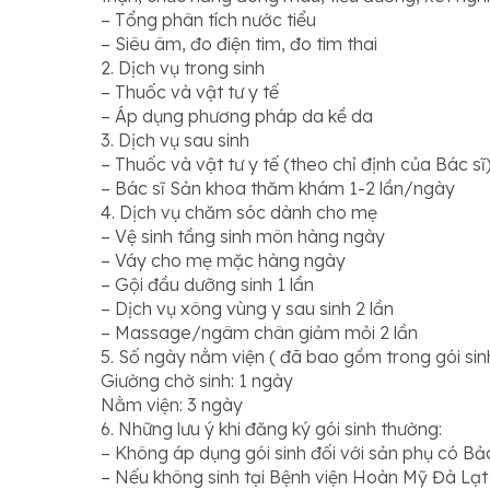
– Tổng phân tích nước tiểu
– Siêu âm, đo điện tim, đo tim thai
2. Dịch vụ trong sinh
– Thuốc và vật tư y tế
– Áp dụng phương pháp da kề da
3. Dịch vụ sau sinh
– Thuốc và vật tư y tế (theo chỉ định của Bác sĩ
– Bác sĩ Sản khoa thăm khám 1-2 lần/ngày
4. Dịch vụ chăm sóc dành cho mẹ
– Vệ sinh tầng sinh môn hàng ngày
– Váy cho mẹ mặc hàng ngày
– Gội đầu dưỡng sinh 1 lần
– Dịch vụ xông vùng y sau sinh 2 lần
– Massage/ngâm chân giảm mỏi 2 lần
5. Số ngày nằm viện ( đã bao gồm trong gói sin
Giường chờ sinh: 1 ngày
Nằm viện: 3 ngày
6. Những lưu ý khi đăng ký gói sinh thường:
– Không áp dụng gói sinh đối với sản phụ có Bả
– Nếu không sinh tại Bệnh viện Hoàn Mỹ Đà Lạt 