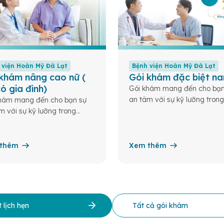
 viện Hoàn Mỹ Đà Lạt
Bệnh viện Hoàn Mỹ Đà Lạt
khám nâng cao nữ (
Gói khám đặc biệt n
ó gia đình)
Gói khám mang đến cho bạn
an tâm với sự kỹ lưỡng trong
hám mang đến cho bạn sự
khám, xét nghiệm, đánh giá 
m với sự kỹ lưỡng trong
vấn chuyên môn từ đội ngũ b
 xét nghiệm, đánh giá và tư
giàu kinh nghiệm; từ đó...
huyên môn từ đội ngũ bác sĩ
inh nghiệm; từ đó...
thêm
Xem thêm
 lịch hẹn
Tất cả gói khám