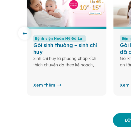
Bệnh viện Hoàn Mỹ Đà Lạt
Bệnh
Gói sinh thường – sinh chỉ
Gói 
huy
đã c
 lo
h sinh
Sinh chỉ huy là phương pháp kích
Gói k
 Lạt
thích chuyển dạ theo kế hoạch,
an tâ
n 1,
giúp chủ động thời gian sinh dưới
khám,
sự theo dõi và chỉ định chuyên
vấn c
môn của bác sĩ Sản...
giàu k
Xem thêm
Xem 
Đặt