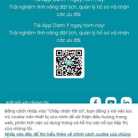
Trải nghiệm tính năng đặt lịch, quản lý hồ sơ và nhận
các ưu đãi.
Tải App Danh Y ngay hôm nay!
Trải nghiệm tính năng đặt lịch, quản lý hồ sơ và nhận
các ưu đãi.
Kết nối với chúng tôi
Bằng cách nhấp vào "Chấp nhận tất cả", bạn đồng ý với việc lưu
trữ cookie trên thiết bị của mình để cải thiện điều hướng trang
Copyright 2026 © Hoan My Corporation
Chính sách bảo mật
web, phân tích việc sử dụng trang và hỗ trợ các nỗ lực tiếp thị
của chúng tôi.
Nhấp vào đây để tìm hiểu thêm về chính sách cookie của chúng