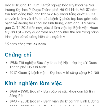
Bác sĩ Trương Thị Kim Kê tốt nghiệp bác sĩ y khoa hệ Nội
trường Đại học Y Dược Thành phố Hồ Chí Minh. Với 37 năm
tận tâm cống hiến cho lĩnh vực Nội khoa tổng quát, BS Kê
chuyên khám và điều trị các bệnh lý phức tạp bao gồm các
bệnh về đường tiêu hóa, ký sinh trùng, viêm gan B & viêm
gan C…Từ 2013 đến nay, bác sĩ làm việc tại Bệnh viện Hoàn
Mỹ Đà Lạt – Đây được xem như ngôi nhà thứ hai trong hành
trình gắn bó và cống hiến cho ngành y.
Số năm công tác:
37 năm
Chứng chỉ
1988: Tốt nghiệp Bác sĩ y khoa hệ Nội – Đại học Y Dược
Thành phố Hồ Chí Minh
2017: Quản lý bệnh viện – Đại học y tế công cộng Hà Nội
Kinh nghiệm làm việc
1988 – 1990: Bác sĩ – Ban bảo vệ sức khỏe cán bộ tỉnh
Sông Bé
1990 – 2001: Bác sĩ – Bệnh viện Đa khoa tỉnh Bình Dương