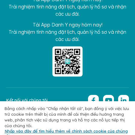
Trải nghiệm tính năng đặt lịch, quản lý hồ sơ và nhận
các ưu đãi.
Tải App Danh Y ngay hôm nay!
Trải nghiệm tính năng đặt lịch, quản lý hồ sơ và nhận
các ưu đãi.
Kết nối với chúng tôi
Bằng cách nhấp vào "Chấp nhận tất cả", bạn đồng ý với việc lưu
trữ cookie trên thiết bị của mình để cải thiện điều hướng trang
Copyright 2026 © Hoan My Corporation
Chính sách bảo mật
web, phân tích việc sử dụng trang và hỗ trợ các nỗ lực tiếp thị
của chúng tôi.
Nhấp vào đây để tìm hiểu thêm về chính sách cookie của chúng