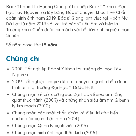
Bác sĩ Phan Thị Hương Giang tốt nghiệp Bác sĩ Y khoa, Đại
học Tây Nguyên và lấy bằng Bác sĩ Chuyên khoa I về Chẩn
đoán hình ảnh năm 2019. Bác sĩ Giang làm việc tại Hoàn Mỹ
Đà Lạt từ năm 2018 với vai trò bác sĩ siêu âm và hiện là
Trưởng khoa Chẩn đoán hình ảnh với bề dày kinh nghiệm hơn
15 năm.
Số năm công tác:
15 năm
Chứng chỉ
2008: Tốt nghiệp Bác sĩ Y khoa tại trường đại học Tây
Nguyên.
2019: Tốt nghiệp chuyên khoa I chuyên ngành chẩn đoán
hình ảnh tại trường Đại Học Y Dược Huế.
Chứng nhận về bồi dưỡng sau đại học về siêu âm tổng
quát thực hành (2009) và chứng nhận siêu âm tim & bệnh
lý tim mạch (2010).
Chứng nhận cập nhật chẩn đoán và điều trị các biến
chứng của bệnh thận mạn (2014).
Chứng nhận Quản lý bệnh viện (2015).
Chứng nhận hình ảnh học thần kinh (2015).