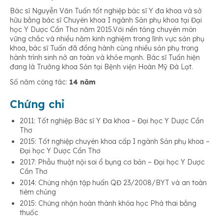
Bác sĩ Nguyễn Văn Tuấn tốt nghiệp bác sĩ Y đa khoa và sở
hữu bằng bác sĩ Chuyên khoa I ngành Sản phụ khoa tại Đại
học Y Dược Cần Thơ năm 2015.Với nền tảng chuyên môn
vững chắc và nhiều năm kinh nghiệm trong lĩnh vực sản phụ
khoa, bác sĩ Tuấn đã đồng hành cùng nhiều sản phụ trong
hành trình sinh nở an toàn và khỏe mạnh. Bác sĩ Tuấn hiện
đang là Trưởng khoa Sản tại Bệnh viện Hoàn Mỹ Đà Lạt.
Số năm công tác:
14 năm
Chứng chỉ
2011: Tốt nghiệp Bác sĩ Y Đa khoa – Đại học Y Dược Cần
Thơ
2015: Tốt nghiệp chuyên khoa cấp I ngành Sản phụ khoa –
Đại học Y Dược Cần Thơ
2017: Phẫu thuật nội soi ổ bụng cơ bản – Đại học Y Dược
Cần Thơ
2014: Chứng nhận tập huấn QĐ 23/2008/BYT và an toàn
tiêm chủng
2015: Chứng nhận hoàn thành khóa học Phá thai bằng
thuốc