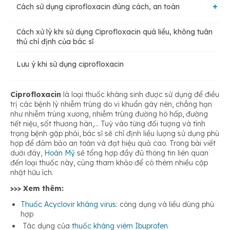
Cách sử dụng ciprofloxacin đúng cách, an toàn
Cách xử lý khi sử dụng Ciprofloxacin quá liều, không tuân
Chỉ định
thủ chỉ định của bác sĩ
Lưu ý khi sử dụng ciprofloxacin
Chống chỉ định
Ciprofloxacin
là loại thuốc kháng sinh được sử dụng để điều
trị các bệnh lý nhiễm trùng do vi khuẩn gây nên, chẳng hạn
Liều dùng
như nhiễm trùng xương, nhiễm trùng đường hô hấp, đường
tiết niệu, sốt thương hàn,… Tuỳ vào từng đối tượng và tình
trạng bệnh gặp phải, bác sĩ sẽ chỉ định liều lượng sử dụng phù
Tác dụng phụ
hợp để đảm bảo an toàn và đạt hiệu quả cao. Trong bài viết
dưới đây,
Hoàn Mỹ
sẽ tổng hợp đầy đủ thông tin liên quan
đến loại thuốc này, cùng tham khảo để có thêm nhiều cập
nhật hữu ích.
>>> Xem thêm:
Thuốc Acyclovir kháng virus:
công dụng và liều dùng phù
hợp
Tác dụng của
thuốc kháng viêm Ibuprofen