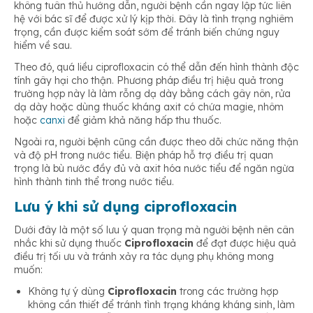
không tuân thủ hướng dẫn, người bệnh cần ngay lập tức liên
hệ với bác sĩ để được xử lý kịp thời. Đây là tình trạng nghiêm
trọng, cần được kiểm soát sớm để tránh biến chứng nguy
hiểm về sau.
Theo đó, quá liều ciprofloxacin có thể dẫn đến hình thành độc
tính gây hại cho thận. Phương pháp điều trị hiệu quả trong
trường hợp này là làm rỗng dạ dày bằng cách gây nôn, rửa
dạ dày hoặc dùng thuốc kháng axit có chứa magie, nhôm
hoặc
canxi
để giảm khả năng hấp thu thuốc.
Ngoài ra, người bệnh cũng cần được theo dõi chức năng thận
và độ pH trong nước tiểu. Biện pháp hỗ trợ điều trị quan
trọng là bù nước đầy đủ và axit hóa nước tiểu để ngăn ngừa
hình thành tinh thể trong nước tiểu.
Lưu ý khi sử dụng ciprofloxacin
Dưới đây là một số lưu ý quan trọng mà người bệnh nên cân
nhắc khi sử dụng thuốc
Ciprofloxacin
để đạt được hiệu quả
điều trị tối ưu và tránh xảy ra tác dụng phụ không mong
muốn:
Không tự ý dùng
Ciprofloxacin
trong các trường hợp
không cần thiết để tránh tình trạng kháng kháng sinh, làm