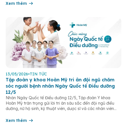
Xem thêm
13/05/2026
•
TIN TỨC
Tập đoàn y khoa Hoàn Mỹ tri ân đội ngũ chăm
sóc người bệnh nhân Ngày Quốc tế Điều dưỡng
12/5
Nhân Ngày Quốc tế Điều dưỡng 12/5, Tập đoàn Y khoa
Hoàn Mỹ trân trọng gửi lời tri ân sâu sắc đến đội ngũ điều
dưỡng, nữ hộ sinh, kỹ thuật viên, dược sĩ và các nhân viên
chăm sóc người bệnh trên toàn hệ thống – những người luôn
âm thầm đồng hành trên […]
Xem thêm