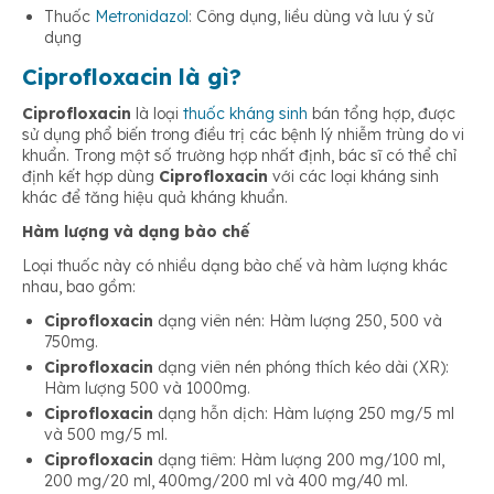
Thuốc
Metronidazol
: Công dụng, liều dùng và lưu ý sử
dụng
Ciprofloxacin là gì?
Ciprofloxacin
là loại
thuốc kháng sinh
bán tổng hợp, được
sử dụng phổ biến trong điều trị các bệnh lý nhiễm trùng do vi
khuẩn. Trong một số trường hợp nhất định, bác sĩ có thể chỉ
định kết hợp dùng
Ciprofloxacin
với các loại kháng sinh
khác để tăng hiệu quả kháng khuẩn.
Hàm lượng và dạng bào chế
Loại thuốc này có nhiều dạng bào chế và hàm lượng khác
nhau, bao gồm:
Ciprofloxacin
dạng viên nén: Hàm lượng 250, 500 và
750mg.
Ciprofloxacin
dạng viên nén phóng thích kéo dài (XR):
Hàm lượng 500 và 1000mg.
Ciprofloxacin
dạng hỗn dịch: Hàm lượng 250 mg/5 ml
và 500 mg/5 ml.
Ciprofloxacin
dạng tiêm: Hàm lượng 200 mg/100 ml,
200 mg/20 ml, 400mg/200 ml và 400 mg/40 ml.