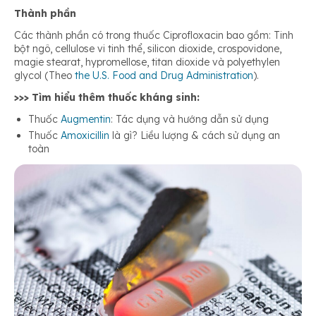
Thành phần
Các thành phần có trong thuốc Ciprofloxacin bao gồm: Tinh
bột ngô, cellulose vi tinh thể, silicon dioxide, crospovidone,
magie stearat, hypromellose, titan dioxide và polyethylen
glycol (Theo
the U.S. Food and Drug Administration
).
>>> Tìm hiểu thêm thuốc kháng sinh:
Thuốc
Augmentin
: Tác dụng và hướng dẫn sử dụng
Thuốc
Amoxicillin
là gì? Liều lượng & cách sử dụng an
toàn