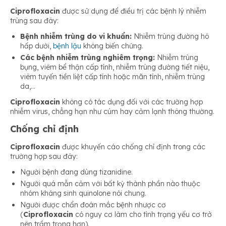
Ciprofloxacin
được sử dụng để điều trị các bệnh lý nhiễm
trùng sau đây:
Bệnh nhiễm trùng do vi khuẩn:
Nhiễm trùng đường hô
hấp dưới,
bệnh lậu
không biến chứng.
Các bệnh nhiễm trùng nghiêm trọng:
Nhiễm trùng
bụng, viêm bể thận cấp tính, nhiễm trùng đường tiết niệu,
viêm tuyến tiền liệt cấp tính hoặc mãn tính, nhiễm trùng
da,…
Ciprofloxacin
không có tác dụng đối với các trường hợp
nhiễm virus, chẳng hạn như cúm hay cảm lạnh thông thường.
Chống chỉ định
Ciprofloxacin
được khuyến cáo chống chỉ định trong các
trường hợp sau đây:
Người bệnh đang dùng tizanidine.
Người quá mẫn cảm với bất kỳ thành phần nào thuộc
nhóm kháng sinh quinolone nói chung.
Người được chẩn đoán mắc bệnh nhược cơ
(
Ciprofloxacin
có nguy cơ làm cho tình trạng yếu cơ trở
nên trầm trọng hơn).