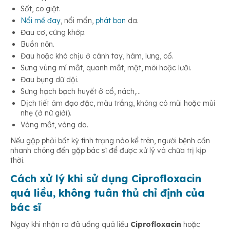
Sốt, co giật.
Nổi mề đay
, nổi mẩn,
phát ban
da.
Đau cơ, cứng khớp.
Buồn nôn.
Đau hoặc khó chịu ở cánh tay, hàm, lưng, cổ.
Sưng vùng mí mắt, quanh mắt, mặt, môi hoặc lưỡi.
Đau bụng dữ dội.
Sưng hạch bạch huyết ở cổ, nách,…
Dịch tiết âm đạo đặc, màu trắng, không có mùi hoặc mùi
nhẹ (ở nữ giới).
Vàng mắt, vàng da.
Nếu gặp phải bất kỳ tình trạng nào kể trên, người bệnh cần
nhanh chóng đến gặp bác sĩ để được xử lý và chữa trị kịp
thời.
Cách xử lý khi sử dụng Ciprofloxacin
quá liều, không tuân thủ chỉ định của
bác sĩ
Ngay khi nhận ra đã uống quá liều
Ciprofloxacin
hoặc