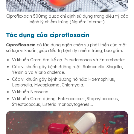
Ciprofloxacin 500mg được chỉ định sử dụng trong điều trị các
bệnh lý nhiễm trùng (Nguồn: Internet)
Tác dụng của ciprofloxacin
Ciprofloxacin
có tác dụng ngăn chặn sự phát triển của một
số loại vi khuẩn, giúp điều trị bệnh lý nhiễm trùng, bao gồm:
Vi khuẩn Gram âm, kể cả Pseudomonas và Enterobacter.
Các vi khuẩn gây bệnh đường ruột: Salmonella, Shigella,
Yersinia và Vibrio cholerae.
Các vi khuẩn gây bệnh đường hô hấp: Haemophilus,
Legionella, Mycoplasma, Chlamydia.
Vi khuẩn Neisseria.
Vi khuẩn Gram dương: Enterococcus, Staphylococcus,
Streptococcus, Listeria monocytogenes,…