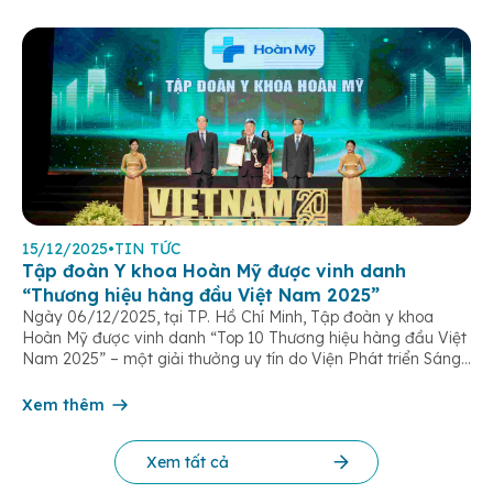
15/12/2025
•
TIN TỨC
Tập đoàn Y khoa Hoàn Mỹ được vinh danh
“Thương hiệu hàng đầu Việt Nam 2025”
Ngày 06/12/2025, tại TP. Hồ Chí Minh, Tập đoàn y khoa
Hoàn Mỹ được vinh danh “Top 10 Thương hiệu hàng đầu Việt
Nam 2025” – một giải thưởng uy tín do Viện Phát triển Sáng
chế và Đổi mới Công nghệ phối hợp với Trung tâm Nghiên
cứu Phát triển Doanh nghiệp Châu Á […]
Xem thêm
Xem tất cả