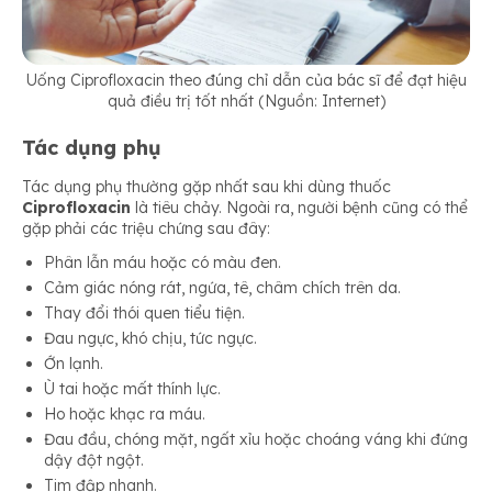
Uống Ciprofloxacin theo đúng chỉ dẫn của bác sĩ để đạt hiệu
quả điều trị tốt nhất (Nguồn: Internet)
Tác dụng phụ
Tác dụng phụ thường gặp nhất sau khi dùng thuốc
Ciprofloxacin
là tiêu chảy. Ngoài ra, người bệnh cũng có thể
gặp phải các triệu chứng sau đây:
Phân lẫn máu hoặc có màu đen.
Cảm giác nóng rát, ngứa, tê, châm chích trên da.
Thay đổi thói quen tiểu tiện.
Đau ngực, khó chịu, tức ngực.
Ớn lạnh.
Ù tai hoặc mất thính lực.
Ho hoặc khạc ra máu.
Đau đầu, chóng mặt, ngất xỉu hoặc choáng váng khi đứng
dậy đột ngột.
Tim đập nhanh.