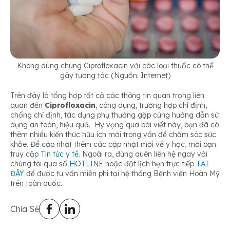
Không dùng chung Ciprofloxacin với các loại thuốc có thể
gây tương tác (Nguồn: Internet)
Trên đây là tổng hợp tất cả các thông tin quan trọng liên
quan đến
Ciprofloxacin
, công dụng, trường hợp chỉ định,
chống chỉ định, tác dụng phụ thường gặp cùng hướng dẫn sử
dụng an toàn, hiệu quả. Hy vọng qua bài viết này, bạn đã có
thêm nhiều kiến thức hữu ích mới trong vấn đề chăm sóc sức
khỏe. Để cập nhật thêm các cập nhật mới về y học, mời bạn
truy cập
Tin tức y tế
. Ngoài ra, đừng quên liên hệ ngay với
chúng tôi qua số
HOTLINE
hoặc đặt lịch hẹn trực tiếp
TẠI
ĐÂY
để được tư vấn miễn phí tại hệ thống Bệnh viện Hoàn Mỹ
trên toàn quốc.
Chia Sẻ