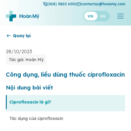
(028) 3820 6001
contactus@hoanmy.com
VN
EN
Quay lại
Hoàn Mỹ
Hoàn Mỹ Gold
28/10/2023
Tác giả: Hoàn Mỹ
Hạnh Phúc
Thuận Mỹ
Công dụng, liều dùng thuốc ciprofloxacin
Nội dung bài viết
Ciprofloxacin là gì?
Tác dụng của ciprofloxacin