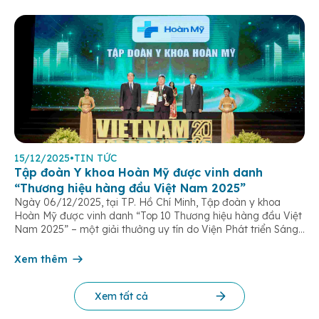
15/12/2025
•
TIN TỨC
Tập đoàn Y khoa Hoàn Mỹ được vinh danh
“Thương hiệu hàng đầu Việt Nam 2025”
Ngày 06/12/2025, tại TP. Hồ Chí Minh, Tập đoàn y khoa
Hoàn Mỹ được vinh danh “Top 10 Thương hiệu hàng đầu Việt
Nam 2025” – một giải thưởng uy tín do Viện Phát triển Sáng
chế và Đổi mới Công nghệ phối hợp với Trung tâm Nghiên
cứu Phát triển Doanh nghiệp Châu Á […]
Xem thêm
Xem tất cả