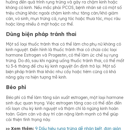
hưởng đến quá trình rụng trứng và gây ra chậm kinh hoặc
không có kinh. Nếu mắc phải PCOS, bệnh nhân sẽ có một số
triệu chứng khác ngoài chậm kinh như: tăng cân/khó giảm
cân, vô sinh, mụn trứng cá, rụng tóc hoặc thưa tóc, mọc râu
hoặc lông nhiều ở mặt hoặc cơ thể.
Dùng biện pháp tránh thai
Một số loại thuốc tránh thai có thể làm cho phụ nữ không có
kinh nguyệt. Điển hình là thuốc tránh thai có chứa các loại
hormone Estrogen và Progestin, có thể làm ức chế sự rụng
trứng. Do đó, sau khi ngừng uống thuốc tránh thai, có thể mất
từ 3-6 tháng để chu kỳ kinh nguyệt ổn định trở lại. Một số
biện pháp tránh thai khác như cấy hoặc tiêm cũng có khả
năng gây ra hiện tượng trễ kinh.
Béo phì
Béo phì có thể làm tăng sản xuất estrogen, một loại hormone
sinh dục quan trọng. Việc estrogen tăng cao có thể dẫn đến
rối loạn chu kỳ kinh nguyệt và thậm chí là ngừng kinh hoàn
toàn. Giảm cân và duy trì cân nặng lành mạnh có thể giúp
cải thiện tình trạng này.
>> Xem thêm:
9 Dấu hiệu rụng trứng dễ nhận biết, đơn giản