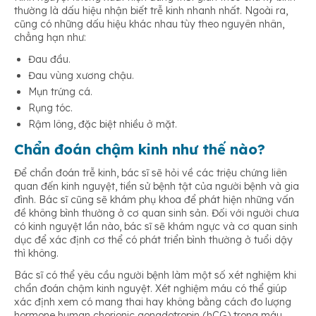
thường là dấu hiệu nhận biết trễ kinh nhanh nhất. Ngoài ra,
cũng có những dấu hiệu khác nhau tùy theo nguyên nhân,
chẳng hạn như:
Đau đầu.
Đau vùng xương chậu.
Mụn trứng cá.
Rụng tóc.
Rậm lông, đặc biệt nhiều ở mặt.
Chẩn đoán chậm kinh như thế nào?
Để chẩn đoán trễ kinh, bác sĩ sẽ hỏi về các triệu chứng liên
quan đến kinh nguyệt, tiền sử bệnh tật của người bệnh và gia
đình. Bác sĩ cũng sẽ khám phụ khoa để phát hiện những vấn
đề không bình thường ở cơ quan sinh sản. Đối với người chưa
có kinh nguyệt lần nào, bác sĩ sẽ khám ngực và cơ quan sinh
dục để xác định cơ thể có phát triển bình thường ở tuổi dậy
thì không.
Bác sĩ có thể yêu cầu người bệnh làm một số xét nghiệm khi
chẩn đoán chậm kinh nguyệt. Xét nghiệm máu có thể giúp
xác định xem có mang thai hay không bằng cách đo lượng
hormone human chorionic gonadotropin (hCG) trong máu.