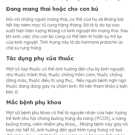
Đang mang thai hoặc cho con bú
Đối với những người mang thai, cơ thể của họ sẽ không bài
tiết lớp niêm mạc tử cung hàng tháng. Đó là lý do tại sao
xuất hiện hiện tượng không có kinh nguyệt khi mang thai. Sau
khi sinh, việc cho con bú cũng có thể làm trì hoãn sự trở lại
của kinh nguyệt. Tình trạng này là do hormone prolactin ức
chế sự rụng trứng.
Tác dụng phụ của thuốc
Một số loại thuốc có thể ảnh hưởng đến chu kỳ kinh nguyệt,
như thuốc tránh thai, thuốc chống trầm cảm, thuốc chống
đông máu, thuốc điều trị ung thư,… Nếu người bệnh nghi ngờ
thuốc đang dùng gây ra chậm kinh, thì nên tham khảo ý kiến
bác sĩ.
Mắc bệnh phụ khoa
Một số bệnh phụ khoa có thể là nguyên nhân của hiện tượng
trễ kinh như hội chứng buồng trứng đa nang (PCOS), u nang
buồng trứng, viêm nhiễm phụ khoa,… Những bệnh này gây rối
loạn nội tiết tố, ảnh hưởng đến quá trình rụng trứng và tạo