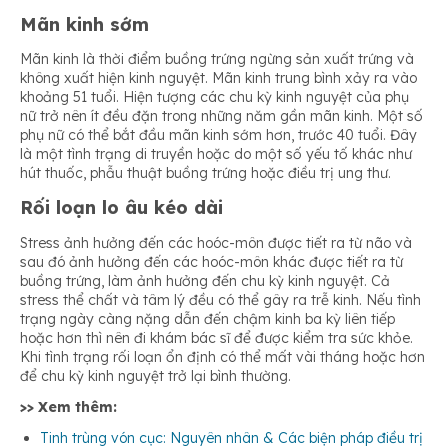
Mãn kinh sớm
Mãn kinh là thời điểm buồng trứng ngừng sản xuất trứng và
không xuất hiện kinh nguyệt. Mãn kinh trung bình xảy ra vào
khoảng 51 tuổi. Hiện tượng các chu kỳ kinh nguyệt của phụ
nữ trở nên ít đều đặn trong những năm gần mãn kinh. Một số
phụ nữ có thể bắt đầu mãn kinh sớm hơn, trước 40 tuổi. Đây
là một tình trạng di truyền hoặc do một số yếu tố khác như
hút thuốc, phẫu thuật buồng trứng hoặc điều trị ung thư.
Rối loạn lo âu kéo dài
Stress ảnh hưởng đến các hoóc-môn được tiết ra từ não và
sau đó ảnh hưởng đến các hoóc-môn khác được tiết ra từ
buồng trứng, làm ảnh hưởng đến chu kỳ kinh nguyệt. Cả
stress thể chất và tâm lý đều có thể gây ra trễ kinh. Nếu tình
trạng ngày càng nặng dẫn đến chậm kinh ba kỳ liên tiếp
hoặc hơn thì nên đi khám bác sĩ để được kiểm tra sức khỏe.
Khi tình trạng rối loạn ổn định có thể mất vài tháng hoặc hơn
để chu kỳ kinh nguyệt trở lại bình thường.
>> Xem thêm:
Tinh trùng vón cục: Nguyên nhân & Các biện pháp điều trị