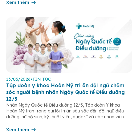
Xem thêm
13/05/2026
•
TIN TỨC
Tập đoàn y khoa Hoàn Mỹ tri ân đội ngũ chăm
sóc người bệnh nhân Ngày Quốc tế Điều dưỡng
12/5
Nhân Ngày Quốc tế Điều dưỡng 12/5, Tập đoàn Y khoa
Hoàn Mỹ trân trọng gửi lời tri ân sâu sắc đến đội ngũ điều
dưỡng, nữ hộ sinh, kỹ thuật viên, dược sĩ và các nhân viên
chăm sóc người bệnh trên toàn hệ thống – những người luôn
âm thầm đồng hành trên […]
Xem thêm