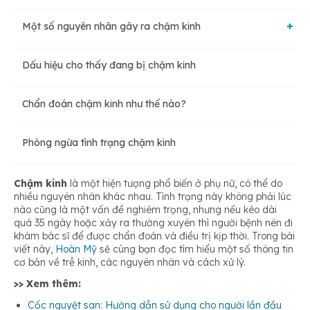
Một số nguyên nhân gây ra chậm kinh
Dấu hiệu cho thấy đang bị chậm kinh
Mãn kinh sớm
Chẩn đoán chậm kinh như thế nào?
Rối loạn lo âu kéo dài
Phòng ngừa tình trạng chậm kinh
Đa nang buồng trứng (PCOS)
Chậm kinh
là một hiện tượng phổ biến ở phụ nữ, có thể do
nhiều nguyên nhân khác nhau. Tình trạng này không phải lúc
nào cũng là một vấn đề nghiêm trọng, nhưng nếu kéo dài
Dùng biện pháp tránh thai
quá 35 ngày hoặc xảy ra thường xuyên thì người bệnh nên đi
khám bác sĩ để được chẩn đoán và điều trị kịp thời. Trong bài
viết này,
Hoàn Mỹ
sẽ cùng bạn đọc tìm hiểu một số thông tin
Béo phì
cơ bản về trễ kinh, các nguyên nhân và cách xử lý.
>> Xem thêm:
Cốc nguyệt san: Hướng dẫn sử dụng cho người lần đầu
Đang mang thai hoặc cho con bú