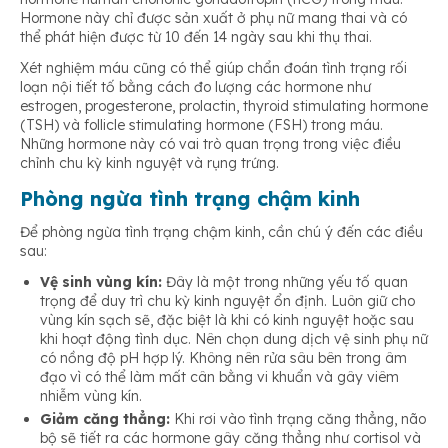
Hormone này chỉ được sản xuất ở phụ nữ mang thai và có
thể phát hiện được từ 10 đến 14 ngày sau khi thụ thai.
Xét nghiệm máu cũng có thể giúp chẩn đoán tình trạng rối
loạn nội tiết tố bằng cách đo lượng các hormone như
estrogen, progesterone, prolactin, thyroid stimulating hormone
(TSH) và follicle stimulating hormone (FSH) trong máu.
Những hormone này có vai trò quan trọng trong việc điều
chỉnh chu kỳ kinh nguyệt và rụng trứng.
Phòng ngừa tình trạng chậm kinh
Để phòng ngừa tình trạng chậm kinh, cần chú ý đến các điều
sau:
Vệ sinh vùng kín:
Đây là một trong những yếu tố quan
trọng để duy trì chu kỳ kinh nguyệt ổn định. Luôn giữ cho
vùng kín sạch sẽ, đặc biệt là khi có kinh nguyệt hoặc sau
khi hoạt động tình dục. Nên chọn dung dịch vệ sinh phụ nữ
có nồng độ pH hợp lý. Không nên rửa sâu bên trong âm
đạo vì có thể làm mất cân bằng vi khuẩn và gây viêm
nhiễm vùng kín.
Giảm căng thẳng:
Khi rơi vào tình trạng căng thẳng, não
bộ sẽ tiết ra các hormone gây căng thẳng như cortisol và