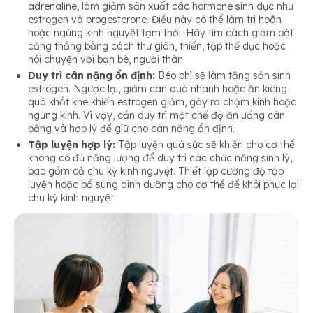
adrenaline, làm giảm sản xuất các hormone sinh dục như
estrogen và progesterone. Điều này có thể làm trì hoãn
hoặc ngừng kinh nguyệt tạm thời. Hãy tìm cách giảm bớt
căng thẳng bằng cách thư giãn, thiền, tập thể dục hoặc
nói chuyện với bạn bè, người thân.
Duy trì cân nặng ổn định:
Béo phì sẽ làm tăng sản sinh
estrogen. Ngược lại, giảm cân quá nhanh hoặc ăn kiêng
quá khắt khe khiến estrogen giảm, gây ra chậm kinh hoặc
ngừng kinh. Vì vậy, cần duy trì một chế độ ăn uống cân
bằng và hợp lý để giữ cho cân nặng ổn định.
Tập luyện hợp lý:
Tập luyện quá sức sẽ khiến cho cơ thể
không có đủ năng lượng để duy trì các chức năng sinh lý,
bao gồm cả chu kỳ kinh nguyệt. Thiết lập cường độ tập
luyện hoặc bổ sung dinh dưỡng cho cơ thể để khôi phục lại
chu kỳ kinh nguyệt.