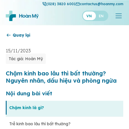
(028) 3820 6001
contactus@hoanmy.com
VN
EN
Quay lại
Hoàn Mỹ
Hoàn Mỹ Gold
15/11/2023
Tác giả: Hoàn Mỹ
Hạnh Phúc
Thuận Mỹ
Chậm kinh bao lâu thì bất thường?
Nguyên nhân, dấu hiệu và phòng ngừa
Nội dung bài viết
Chậm kinh là gì?
Trễ kinh bao lâu thì bất thường?