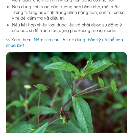
viêm đại tràng mãn tính không nên dùng cỏ nhọ nồi.
Nên dùng chỉ trong các trường hợp bệnh nhẹ, mới mắc.
Trong trường hợp tình trạng bệnh nặng hơn, cần tới cơ sở
y tế để kiểm tra và điều trị.
Nếu kết hợp nhiều loại dược liệu và phải được sự đồng ý
của bác sĩ để tránh tác dụng phụ không mong muốn.
>> Xem thêm:
Nấm linh chi – 6 Tác dụng thần kỳ có thể bạn
chưa biết