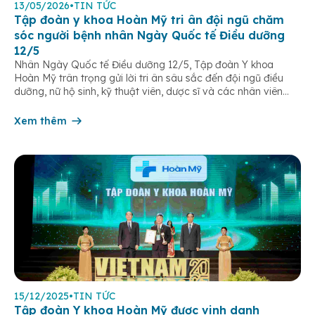
13/05/2026
•
TIN TỨC
Tập đoàn y khoa Hoàn Mỹ tri ân đội ngũ chăm
sóc người bệnh nhân Ngày Quốc tế Điều dưỡng
12/5
Nhân Ngày Quốc tế Điều dưỡng 12/5, Tập đoàn Y khoa
Hoàn Mỹ trân trọng gửi lời tri ân sâu sắc đến đội ngũ điều
dưỡng, nữ hộ sinh, kỹ thuật viên, dược sĩ và các nhân viên
chăm sóc người bệnh trên toàn hệ thống – những người luôn
âm thầm đồng hành trên […]
Xem thêm
15/12/2025
•
TIN TỨC
Tập đoàn Y khoa Hoàn Mỹ được vinh danh