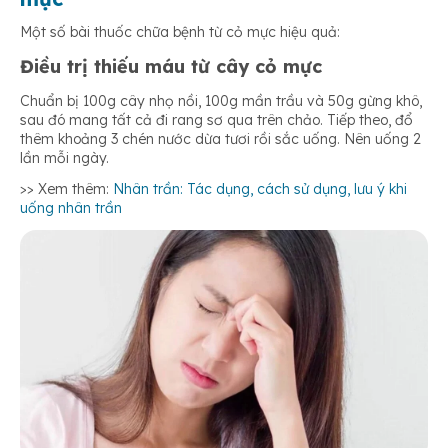
Một số bài thuốc chữa bệnh từ cỏ mực hiệu quả:
Điều trị thiếu máu từ cây cỏ mực
Chuẩn bị 100g cây nhọ nồi, 100g mần trầu và 50g gừng khô,
sau đó mang tất cả đi rang sơ qua trên chảo. Tiếp theo, đổ
thêm khoảng 3 chén nước dừa tươi rồi sắc uống. Nên uống 2
lần mỗi ngày.
>> Xem thêm:
Nhân trần: Tác dụng, cách sử dụng, lưu ý khi
uống nhân trần