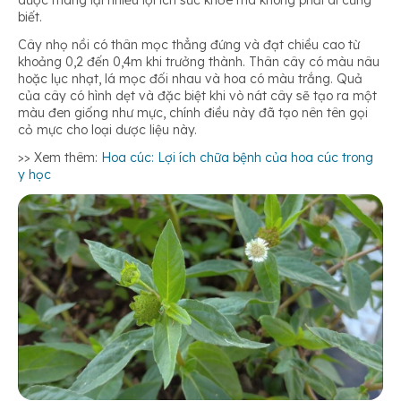
dược mang lại nhiều lợi ích sức khỏe mà không phải ai cũng
biết.
Cây nhọ nồi có thân mọc thẳng đứng và đạt chiều cao từ
Rong kinh
khoảng 0,2 đến 0,4m khi trưởng thành. Thân cây có màu nâu
hoặc lục nhạt, lá mọc đối nhau và hoa có màu trắng. Quả
của cây có hình dẹt và đặc biệt khi vò nát cây sẽ tạo ra một
màu đen giống như mực, chính điều này đã tạo nên tên gọi
cỏ mực cho loại dược liệu này.
>> Xem thêm:
Hoa cúc: Lợi ích chữa bệnh của hoa cúc trong
y học