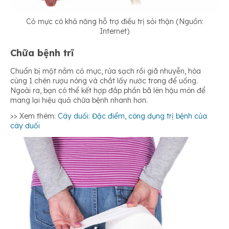
Cỏ mực có khả năng hỗ trợ điều trị sỏi thận (Nguồn:
Internet)
Chữa bệnh trĩ
Chuẩn bị một nắm cỏ mực, rửa sạch rồi giã nhuyễn, hòa
cùng 1 chén rượu nóng và chắt lấy nước trong để uống.
Ngoài ra, bạn có thể kết hợp đắp phần bã lên hậu môn để
mang lại hiệu quả chữa bệnh nhanh hơn.
>> Xem thêm:
Cây duối: Đặc điểm, công dụng trị bệnh của
cây duối