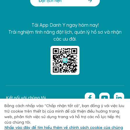
Đặt lịch hẹn
Tải App Danh Y ngay hôm nay!
Trải nghiệm tính năng đặt lịch, quản lý hồ sơ và nhận
các ưu đãi.
Kết nối với chúng tôi
Bằng cách nhấp vào "Chấp nhận tất cả", bạn đồng ý với việc lưu
trữ cookie trên thiết bị của mình để cải thiện điều hướng trang
Copyright 2026 © Hoan My Corporation
Chính sách bảo mật
web, phân tích việc sử dụng trang và hỗ trợ các nỗ lực tiếp thị
của chúng tôi.
Nhấp vào đây để tìm hiểu thêm về chính sách cookie của chúng