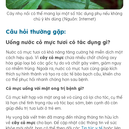
Cây nhọ nồi có thể mang lại một số tác dụng phụ nếu không
chú ý khi dùng (Nguồn: Internet)
Câu hỏi thường gặp:
Uống nước cỏ mực tươi có tác dụng gì?
Nước cỏ mực tươi có khả năng tăng cường hệ miễn dịch một
cách hiệu quả. Vì
cây cỏ mực
chứa nhiều chất chống oxy
hóa giúp loại bỏ các gốc tự do và chất gây viêm, giảm nguy
cơ nhiễm trùng. Ngoài ra, nước cỏ mực tươi cũng giúp kích
thích sự hình thành và tạo ra các tế bào bạch cầu, khiến cho
cơ thể phục hồi nhanh chóng hơn sau bệnh.
Cỏ mực uống với mật ong trị bệnh gì?
Cỏ mực kết hợp với mật ong sẽ vô cùng có lợi cho tóc, cụ thể
là hạn chế tình trạng râu và tóc bạc sớm, bên cạnh đó còn
giúp điều trị tưa lưỡi ở trẻ em.
Hy vọng bài viết trên đã mang đến những thông tin hữu ích
về
cây cỏ mực
cho bạn. Để cập nhật các thông tin về sức
khỏe mới nhất, bạn có thể theo dõi các
Tin tức y tế
hoặc liên