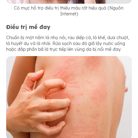
Cỏ mực hỗ trợ điều trị thiếu máu rất hiệu quả (Nguồn:
Internet)
Điều trị mề đay
Chuẩn bị một nắm lá nhọ nồi, rau diếp cá, lá khế, dưa chuột,
lá huyết dụ và lá nhài. Rửa sạch sau đó giã lấy nước uống
hoặc đắp phần bã lá trực tiếp lên vùng da bị nổi mề đay.