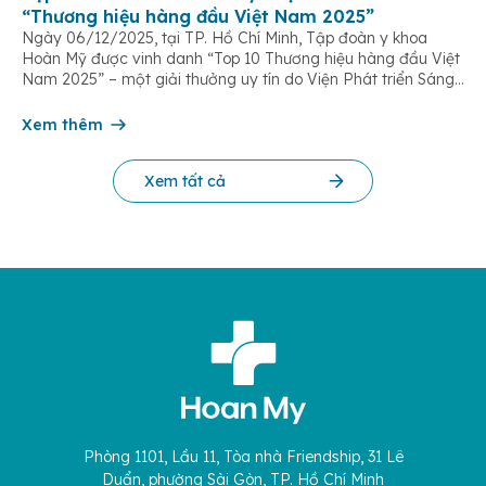
“Thương hiệu hàng đầu Việt Nam 2025”
Ngày 06/12/2025, tại TP. Hồ Chí Minh, Tập đoàn y khoa
Hoàn Mỹ được vinh danh “Top 10 Thương hiệu hàng đầu Việt
Nam 2025” – một giải thưởng uy tín do Viện Phát triển Sáng
chế và Đổi mới Công nghệ phối hợp với Trung tâm Nghiên
cứu Phát triển Doanh nghiệp Châu Á […]
Xem thêm
Xem tất cả
Phòng 1101, Lầu 11, Tòa nhà Friendship, 31 Lê
Duẩn, phường Sài Gòn, TP. Hồ Chí Minh