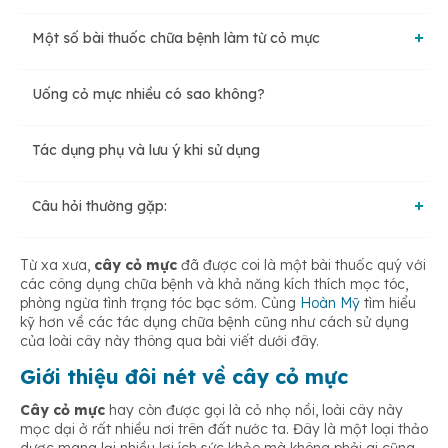
Một số bài thuốc chữa bệnh làm từ cỏ mực
Uống cỏ mực nhiều có sao không?
Điều trị thiếu máu từ cây cỏ mực
Tác dụng phụ và lưu ý khi sử dụng
Điều trị mề đay
Câu hỏi thường gặp:
Chữa sỏi thận
Uống nước cỏ mực tươi có tác dụng gì?
Từ xa xưa,
cây cỏ mực
đã được coi là một bài thuốc quý với
các công dụng chữa bệnh và khả năng kích thích mọc tóc,
phòng ngừa tình trạng tóc bạc sớm. Cùng
Hoàn Mỹ
tìm hiểu
Chữa bệnh trĩ
kỹ hơn về các tác dụng chữa bệnh cũng như cách sử dụng
của loài cây này thông qua bài viết dưới đây.
Chảy máu dạ dày, hành tá tràng
Giới thiệu đôi nét về cây cỏ mực
Cây cỏ mực
hay còn được gọi là cỏ nhọ nồi, loài cây này
mọc dại ở rất nhiều nơi trên đất nước ta. Đây là một loại thảo
Trị chảy máu cam