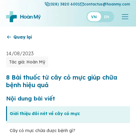
(028) 3820 6001
contactus@hoanmy.com
VN
EN
Quay lại
Hoàn Mỹ
Hoàn Mỹ Gold
14/08/2023
Tác giả: Hoàn Mỹ
Hạnh Phúc
Thuận Mỹ
8 Bài thuốc từ cây cỏ mực giúp chữa
bệnh hiệu quả
Nội dung bài viết
Giới thiệu đôi nét về cây cỏ mực
Cây cỏ mực chữa được bệnh gì?