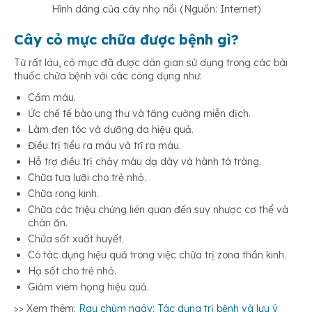
Hình dáng của cây nhọ nồi (Nguồn: Internet)
Cây cỏ mực chữa được bệnh gì?
Từ rất lâu, cỏ mực đã được dân gian sử dụng trong các bài
thuốc chữa bệnh với các công dụng như:
Cầm máu.
Ức chế tế bào ung thư và tăng cường miễn dịch.
Làm đen tóc và dưỡng da hiệu quả.
Điều trị tiểu ra máu và trĩ ra máu.
Hỗ trợ điều trị chảy máu dạ dày và hành tá tràng.
Chữa tưa lưỡi cho trẻ nhỏ.
Chữa rong kinh.
Chữa các triệu chứng liên quan đến suy nhược cơ thể và
chán ăn.
Chữa sốt xuất huyết.
Có tác dụng hiệu quả trong việc chữa trị zona thần kinh.
Hạ sốt cho trẻ nhỏ.
Giảm viêm họng hiệu quả.
>> Xem thêm:
Rau chùm ngây: Tác dụng trị bệnh và lưu ý