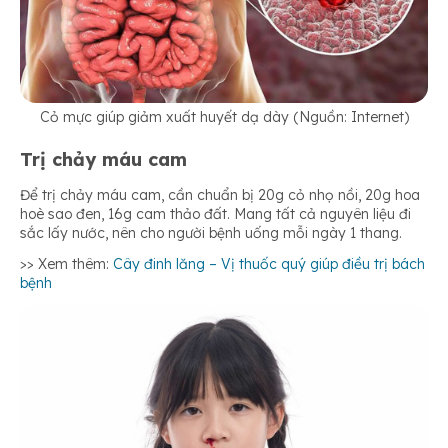
Cỏ mực giúp giảm xuất huyết dạ dày (Nguồn: Internet)
Trị chảy máu cam
Để trị chảy máu cam, cần chuẩn bị 20g cỏ nhọ nồi, 20g hoa
hoè sao đen, 16g cam thảo đất. Mang tất cả nguyên liệu đi
sắc lấy nước, nên cho người bệnh uống mỗi ngày 1 thang.
>> Xem thêm:
Cây đinh lăng – Vị thuốc quý giúp điều trị bách
bệnh