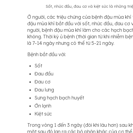
Sốt, nhức đầu, đau cơ và kiệt sức là những t
Ở người, các triệu chứng của bệnh đậu mùa khỉ
đậu mùa khỉ bắt đầu với sốt, nhức đầu, đau cơ 
người, bệnh đậu mùa khỉ làm cho các hạch bạch 
không. Thời kỳ ủ bệnh (thời gian từ khi nhiễm bệ
là 7-14 ngày nhưng có thể từ 5-21 ngày.
Bệnh bắt đầu với:
Sốt
Đau đầu
Đau cơ
Đau lưng
Sưng hạch bạch huyết
Ớn lạnh
Kiệt sức
Trong vòng 1 đến 3 ngày (đôi khi lâu hơn) sau k
mặt sau đó lan ra các bộ phận khác của cơ thể.