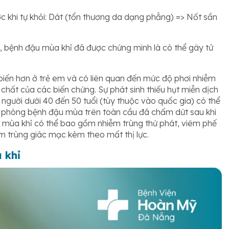
ớc khi tự khỏi: Dát (tổn thương da dạng phẳng) => Nốt sần
, bệnh đậu mùa khỉ đã được chứng minh là có thể gây tử
iến hơn ở trẻ em và có liên quan đến mức độ phơi nhiễm
 chất của các biến chứng. Sự phát sinh thiếu hụt miễn dịch
g người dưới 40 đến 50 tuổi (tùy thuộc vào quốc gia) có thể
m phòng bệnh đậu mùa trên toàn cầu đã chấm dứt sau khi
u mùa khỉ có thể bao gồm nhiễm trùng thứ phát, viêm phế
m trùng giác mạc kèm theo mất thị lực.
 khỉ