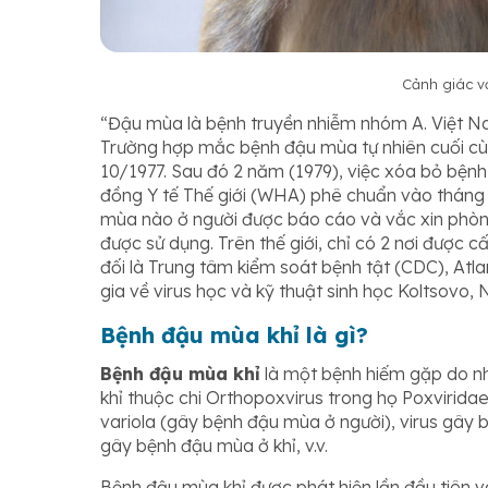
Cảnh giác v
“
Đ
ậu mùa là bệnh truyền nhiễm nhóm A. Việt 
Trường hợp mắc bệnh đậu mùa tự nhiên cuối cùn
10/1977. Sau đó 2 năm (1979), việc xóa bỏ bệ
đồng Y tế Thế giới (WHA) phê chuẩn vào tháng
mùa nào ở người được báo cáo và vắc xin phò
được sử dụng. Trên thế giới, chỉ có 2 nơi được
đối là Trung tâm kiểm soát bệnh tật (CDC), At
gia về virus học và kỹ thuật sinh học Koltsovo,
Bệnh đậu mùa khỉ là gì?
Bệnh đậu mùa khỉ
là một bệnh hiếm gặp do nh
khỉ thuộc chi Orthopoxvirus trong họ Poxviridae
variola (gây bệnh đậu mùa ở người), virus gây 
gây bệnh đậu mùa ở khỉ, v.v.
Bệnh đậu mùa khỉ được phát hiện lần đầu tiên v