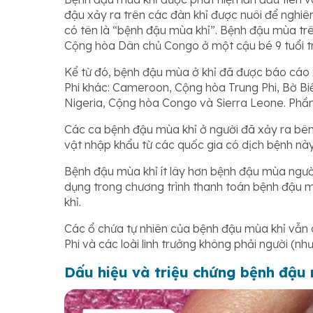
đậu xảy ra trên các đàn khỉ được nuôi để ngh
có tên là “bệnh đậu mùa khỉ”. Bệnh đậu mùa trê
Cộng hòa Dân chủ Congo ở một cậu bé 9 tuổi t
Kể từ đó, bệnh đậu mùa ở khỉ đã được báo cáo 
Phi khác: Cameroon, Cộng hòa Trung Phi, Bờ B
Nigeria, Cộng hòa Congo và Sierra Leone. Phầ
Các ca bệnh đậu mùa khỉ ở người đã xảy ra bên 
vật nhập khẩu từ các quốc gia có dịch bệnh này
Bệnh đậu mùa khỉ ít lây hơn bệnh đậu mùa ngườ
dụng trong chương trình thanh toán bệnh đậu m
khỉ.
Các ổ chứa tự nhiên của bệnh đậu mùa khỉ vẫn 
Phi và các loài linh trưởng không phải người (nh
Dấu hiệu và triệu chứng bệnh đậu