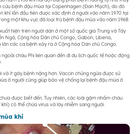
iên cứu bệnh đậu mùa tại Copenhagen (Đan Mạch), do đó
n khỉ lần đầu tiên được xác định ở người vào năm 1970 tại
rong một khu vực đã loại trừ bệnh đậu mùa vào năm 1968.
xuất hiện trên người dân ở một số quốc gia Trung và Tây
iển Ngà, Cộng hòa Dân chủ Congo, Gabon, Liberia,
n lớn các ca bệnh xảy ra ở Cộng hòa Dân chủ Congo.
ngoài châu Phi liên quan đến đi du lịch quốc tế hoặc động
.
i và ít gây bệnh nặng hơn. Vaccin chủng ngừa được sử
ùa ở người cũng giúp bảo vệ chống lại bệnh đậu mùa ở
chưa được biết đến. Tuy nhiên, các loài gặm nhấm châu
ư khỉ) có thể chứa virus và lây nhiễm sang người.
 mùa khỉ