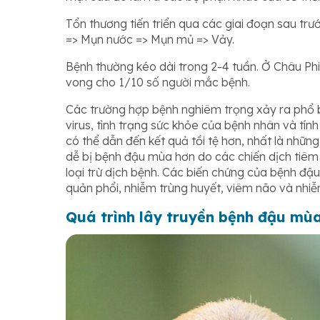
Tổn thương tiến triển qua các giai đoạn sau trư
=> Mụn nước => Mụn mủ => Vảy.
Bệnh thường kéo dài trong 2-4 tuần. Ở Châu Phi
vong cho 1/10 số người mắc bệnh.
Các trường hợp bệnh nghiêm trọng xảy ra phổ b
virus, tình trạng sức khỏe của bệnh nhân và tính
có thể dẫn đến kết quả tồi tệ hơn, nhất là nhữn
dễ bị bệnh đậu mùa hơn do các chiến dịch tiê
loại trừ dịch bệnh. Các biến chứng của bệnh đậ
quản phổi, nhiễm trùng huyết, viêm não và nhiễ
Quá trình lây truyền bệnh đậu mùa