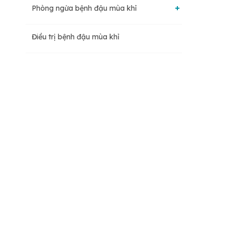
Vật chủ tự nhiên của virus đậu mùa khỉ
Phòng ngừa bệnh đậu mùa khỉ
(vật mang mầm bệnh chính)
Có một số biện pháp có thể được thực hiện
Điều trị bệnh đậu mùa khỉ
để ngăn ngừa nhiễm virus đậu mùa khỉ