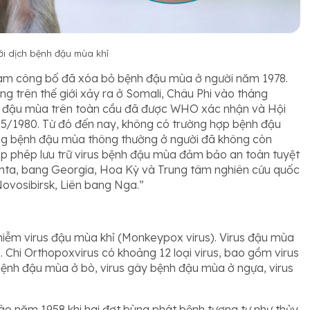
ới dịch bệnh đậu mùa khỉ
Nam công bố đã
xóa bỏ
bệnh đậu mùa ở người năm 1978.
g trên thế giới xảy ra ở Somali, Châu Phi vào tháng
nh đậu mùa trên toàn cầu đã được WHO xác nhận và Hội
 5/1980. Từ đó đến nay, không có trường hợp bệnh đậu
ng bệnh đậu mùa thông thường ở người đã không còn
 cấp phép lưu trữ virus bệnh đậu mùa đảm bảo an toàn tuyệt
lanta, bang Georgia, Hoa Kỳ và Trung tâm nghiên cứu quốc
 Novosibirsk, Liên bang Nga.”
iễm virus đậu mùa khỉ (Monkeypox virus). Virus đậu mùa
. Chi Orthopoxvirus có khoảng 12 loại virus, bao gồm virus
bệnh đậu mùa ở bò, virus gây bệnh đậu mùa ở ngựa, virus
ào năm 1958 khi hai đợt bùng phát bệnh tương tự như thủy