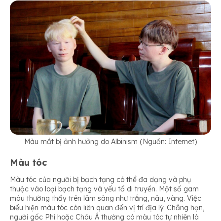
Màu mắt bị ảnh hưởng do Albinism (Nguồn: Internet)
Màu tóc
Màu tóc của người bị bạch tạng có thể đa dạng và phụ
thuộc vào loại bạch tạng và yếu tố di truyền. Một số gam
màu thường thấy trên lâm sàng như trắng, nâu, vàng. Việc
biểu hiện màu tóc còn liên quan đến vị trí địa lý. Chẳng hạn,
người gốc Phi hoặc Châu Á thường có màu tóc tự nhiên là