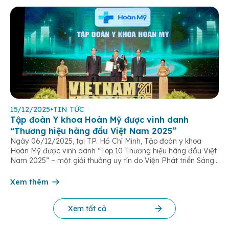
15/12/2025
•
TIN TỨC
Tập đoàn Y khoa Hoàn Mỹ được vinh danh
“Thương hiệu hàng đầu Việt Nam 2025”
Ngày 06/12/2025, tại TP. Hồ Chí Minh, Tập đoàn y khoa
Hoàn Mỹ được vinh danh “Top 10 Thương hiệu hàng đầu Việt
Nam 2025” – một giải thưởng uy tín do Viện Phát triển Sáng
chế và Đổi mới Công nghệ phối hợp với Trung tâm Nghiên
cứu Phát triển Doanh nghiệp Châu Á […]
Xem thêm
Xem tất cả