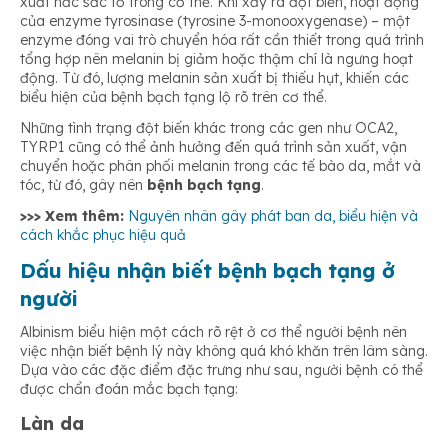
xuất hắc sắc tố trong cơ thể. Khi xảy ra đột biến, hoạt động
của enzyme tyrosinase (tyrosine 3-monooxygenase) – một
enzyme đóng vai trò chuyển hóa rất cần thiết trong quá trình
tổng hợp nên melanin bị giảm hoặc thậm chí là ngưng hoạt
động. Từ đó, lượng melanin sản xuất bị thiếu hụt, khiến các
biểu hiện của bệnh bạch tạng lộ rõ trên cơ thể.
Những tình trạng đột biến khác trong các gen như OCA2,
TYRP1 cũng có thể ảnh hưởng đến quá trình sản xuất, vận
chuyển hoặc phân phối melanin trong các tế bào da, mắt và
tóc, từ đó, gây nên
bệnh bạch tạng
.
>>> Xem thêm:
Nguyên nhân gây phát ban da, biểu hiện và
cách khắc phục hiệu quả
Dấu hiệu nhận biết bệnh bạch tạng ở
người
Albinism biểu hiện một cách rõ rệt ở cơ thể người bệnh nên
việc nhận biết bệnh lý này không quá khó khăn trên lâm sàng.
Dựa vào các đặc điểm đặc trưng như sau, người bệnh có thể
được chẩn đoán mắc bạch tạng:
Làn da