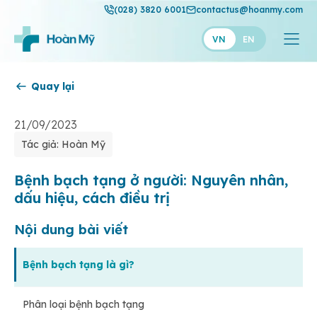
(028) 3820 6001
contactus@hoanmy.com
VN
EN
Quay lại
Hoàn Mỹ
Hoàn Mỹ Gold
21/09/2023
Tác giả: Hoàn Mỹ
Hạnh Phúc
Thuận Mỹ
Bệnh bạch tạng ở người: Nguyên nhân,
dấu hiệu, cách điều trị
Nội dung bài viết
Bệnh bạch tạng là gì?
Phân loại bệnh bạch tạng