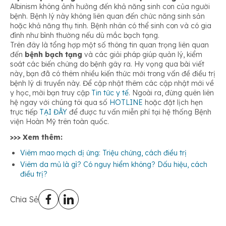
Albinism không ảnh hưởng đến khả năng sinh con của người
bệnh. Bệnh lý này không liên quan đến chức năng sinh sản
hoặc khả năng thụ tinh. Bệnh nhân có thể sinh con và có gia
đình như bình thường nếu dù mắc bạch tạng.
Trên đây là tổng hợp một số thông tin quan trọng liên quan
đến
bệnh bạch tạng
và các giải pháp giúp quản lý, kiểm
soát các biến chứng do bệnh gây ra. Hy vọng qua bài viết
này, bạn đã có thêm nhiều kiến thức mới trong vấn đề điều trị
bệnh lý di truyền này. Để cập nhật thêm các cập nhật mới về
y học, mời bạn truy cập
Tin tức y tế
. Ngoài ra, đừng quên liên
hệ ngay với chúng tôi qua số
HOTLINE
hoặc đặt lịch hẹn
trực tiếp
TẠI ĐÂY
để được tư vấn miễn phí tại hệ thống Bệnh
viện Hoàn Mỹ trên toàn quốc.
>>> Xem thêm:
Viêm mao mạch dị ứng: Triệu chứng, cách điều trị
Viêm da mủ là gì? Có nguy hiểm không? Dấu hiệu, cách
điều trị?
Chia Sẻ