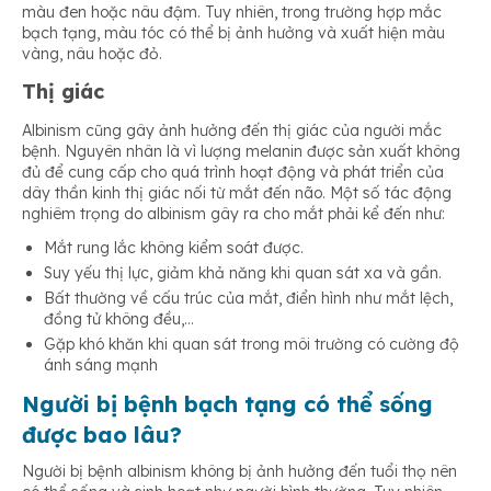
màu đen hoặc nâu đậm. Tuy nhiên, trong trường hợp mắc
bạch tạng, màu tóc có thể bị ảnh hưởng và xuất hiện màu
vàng, nâu hoặc đỏ.
Thị giác
Albinism cũng gây ảnh hưởng đến thị giác của người mắc
bệnh. Nguyên nhân là vì lượng melanin được sản xuất không
đủ để cung cấp cho quá trình hoạt động và phát triển của
dây thần kinh thị giác nối từ mắt đến não. Một số tác động
nghiêm trọng do albinism gây ra cho mắt phải kể đến như:
Mắt rung lắc không kiểm soát được.
Suy yếu thị lực, giảm khả năng khi quan sát xa và gần.
Bất thường về cấu trúc của mắt, điển hình như mắt lệch,
đồng tử không đều,…
Gặp khó khăn khi quan sát trong môi trường có cường độ
ánh sáng mạnh
Người bị bệnh bạch tạng có thể sống
được bao lâu?
Người bị bệnh albinism không bị ảnh hưởng đến tuổi thọ nên