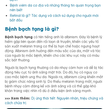
Bệnh viêm da cơ địa và những thông tin quan trọng bạn
nên biết
Retinol là gì? Tác dụng và cách sử dụng cho người mới
bắt đầu
Bệnh bạch tạng là gì?
Bệnh bạch tạng
có tên tiếng anh là albinism. Đây là bệnh lý
hiếm gặp liên quan đến rối loạn di truyền, khiến các yếu tố
sản xuất melanin trong cơ thể bị hạn chế hoặc ngưng hoạt
động. Albinism ảnh hưởng đến màu sắc của da, mắt và tóc
của người bị mắc bệnh, khiến cho các khu vực này có màu
sắc bất thường.
Người bị bạch tạng thường có da nhạy cảm hơn và dễ bị tác
động tiêu cực từ ánh sáng mặt trời. Do đó, họ có nguy cơ
cao mắc bệnh ung thư da. Ngoài ra, albinism cũng khiến mắt
bị giảm chức năng sinh lý. Do thiếu melanin trong mắt, người
bệnh nhạy cảm đáng kể với ánh sáng và có thể gặp khó
khăn trong việc nhìn rõ dù ở điều kiện ánh sáng mạnh.
>>> Xem thêm:
Dị ứng thời tiết: Nguyên nhân, triệu chứng và
cách chữa trị