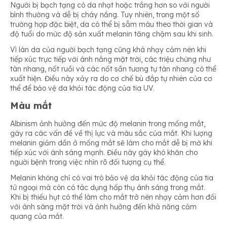
Người bị bạch tạng có da nhạt hoặc trắng hơn so với người
bình thường và dễ bị cháy nắng. Tuy nhiên, trong một số
trường hợp đặc biệt, da có thể bị sẫm màu theo thời gian và
độ tuổi do mức độ sản xuất melanin tăng chậm sau khi sinh.
Vì làn da của người bạch tạng cũng khá nhạy cảm nên khi
tiếp xúc trực tiếp với ánh nắng mặt trời, các triệu chứng như
tàn nhang, nốt ruồi và các nốt sần tương tự tàn nhang có thể
xuất hiện. Điều này xảy ra do cơ chế bù đắp tự nhiên của cơ
thể để bảo vệ da khỏi tác động của tia UV.
Màu mắt
Albinism ảnh hưởng đến mức độ melanin trong mống mắt,
gây ra các vấn đề về thị lực và màu sắc của mắt. Khi lượng
melanin giảm dần ở mống mắt sẽ làm cho mắt dễ bị mờ khi
tiếp xúc với ánh sáng mạnh. Điều này gây khó khăn cho
người bệnh trong việc nhìn rõ đối tượng cụ thể.
Melanin không chỉ có vai trò bảo vệ da khỏi tác động của tia
tử ngoại mà còn có tác dụng hấp thụ ánh sáng trong mắt.
Khi bị thiếu hụt có thể làm cho mắt trở nên nhạy cảm hơn đối
với ánh sáng mặt trời và ảnh hưởng đến khả năng cảm
quang của mắt.