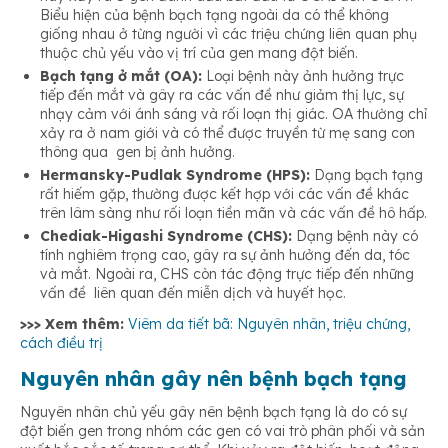
Biểu hiện của bệnh bạch tạng ngoài da có thể không
giống nhau ở từng người vì các triệu chứng liên quan phụ
thuộc chủ yếu vào vị trí của gen mang đột biến.
Bạch tạng ở mắt (OA):
Loại bệnh này ảnh hưởng trực
tiếp đến mắt và gây ra các vấn đề như giảm thị lực, sự
nhạy cảm với ánh sáng và rối loạn thị giác. OA thường chỉ
xảy ra ở nam giới và có thể được truyền từ mẹ sang con
thông qua gen bị ảnh hưởng.
Hermansky-Pudlak Syndrome (HPS):
Dạng bạch tạng
rất hiếm gặp, thường được kết hợp với các vấn đề khác
trên lâm sàng như rối loạn tiền mãn và các vấn đề hô hấp.
Chediak-Higashi Syndrome (CHS):
Dạng bệnh này có
tính nghiêm trọng cao, gây ra sự ảnh hưởng đến da, tóc
và mắt. Ngoài ra, CHS còn tác động trực tiếp đến những
vấn đề liên quan đến miễn dịch và huyết học.
>>> Xem thêm:
Viêm da tiết bã: Nguyên nhân, triệu chứng,
cách điều trị
Nguyên nhân gây nên bệnh bạch tạng
Nguyên nhân chủ yếu gây nên bệnh bạch tạng là do có sự
đột biến gen trong nhóm các gen có vai trò phân phối và sản