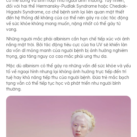
có thể sống và sinh hoạt như người bình thường. Tuy nhiên,
đối với hai thể Hermansky-Pudlak Syndrome hoặc Chediak-
Higashi Syndrome, cơ chế bệnh sinh lại liên quan mật thiết
đến hệ thống đề kháng của cơ thể nên gây ra các tác động
về sức khỏe không mong muốn, nặng nhất có thể gây tử
vong.
Những người mắc phải albinism cần hạn chế tiếp xúc với ánh
nắng mặt trời. Bởi tác động tiêu cực của tia UV sẽ khiến làn
da vốn dĩ mỏng manh của người bệnh bị ảnh hưởng nghiêm
trọng, gia tăng nguy cơ cao mắc phải ung thư da.
Mặc dù albinism có thể gây ra những vấn đề sức khỏe và yếu
tố về ngoại hình nhưng lại không ảnh hưởng trực tiếp đến trí
tuệ hay khả năng tiếp thu của người bệnh. Đứa trẻ mắc bạch
tạng vẫn có thể tiếp tục học và phát triển như người bình
thường.