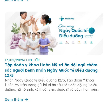
Xem thêm
13/05/2026
•
TIN TỨC
Tập đoàn y khoa Hoàn Mỹ tri ân đội ngũ chăm
sóc người bệnh nhân Ngày Quốc tế Điều dưỡng
12/5
Nhân Ngày Quốc tế Điều dưỡng 12/5, Tập đoàn Y khoa
Hoàn Mỹ trân trọng gửi lời tri ân sâu sắc đến đội ngũ điều
dưỡng, nữ hộ sinh, kỹ thuật viên, dược sĩ và các nhân viên
chăm sóc người bệnh trên toàn hệ thống – những người luôn
âm thầm đồng hành trên […]
Xem thêm