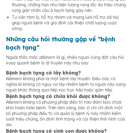
thường, chẳng hạn như hiện tượng rung lắc do triệu chứng
rung giật nhãn cầu ở bạch tạng gây nên.
Tư vấn tâm lý, hỗ trợ nhóm và mạng lưới hỗ trợ xã hội
giúp người bệnh và gia đình cải thiện chất lượng cuộc
sống.
Những câu hỏi thường gặp về “bệnh
bạch tạng”
Ngoài thắc mắc albinism là gì, nhiều người cũng đặt câu hỏi
xoay quanh bệnh lý di truyền này như sau:
Bệnh bạch tạng có lây không?
Albinism không phải là một bệnh lây truyền. Điều này có
nghĩa là không có nguy cơ lây nhiễm bệnh từ người này sang
người khác thông qua tiếp xúc trực tiếp hoặc gián tiếp.
Bệnh bạch tạng có chữa khỏi được không?
Albinism không có phương pháp điều trị nào đảm bảo chữa
khỏi hoàn toàn bệnh. Trên lâm sàng, bác sĩ chỉ chỉ định một
số phương pháp điều trị và quản lý bệnh lý này nhằm kiểm
soát triệu chứng, ổn định tình trạng và cải thiện tình hình của
da.
Bệnh bạch tạng có sinh con được không?