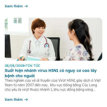
Rennard chứng minh xúp gà ức chế sự di chuyển của bạch
cầu trung tính (neutrophil), đây […]
Xem thêm
28/08/2008
•
TIN TỨC
Xuất hiện nhánh virus H5N1 có nguy cơ cao lây
bệnh cho người
Theo nghiên cứu về di truyền của Virút H5N1 gây dịch ở Việt
Nam từ năm 2007 đến nay, khu vực Đồng bằng Cửu Long
chủ yếu là virút thuộc nhánh 1, khu vực đồng bằng sông
Hồng là Virút nhánh 2,3,4. Các nhánh virút này đang tiếp tục
biến đổi. Chương trình giám sát […]
Xem thêm