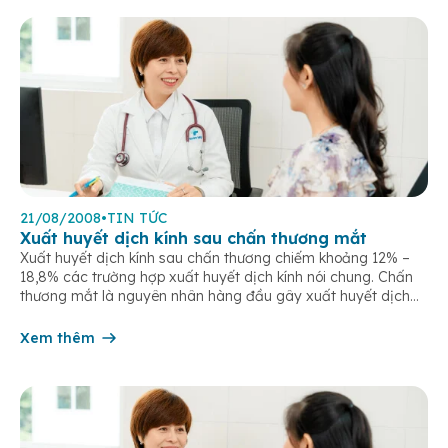
21/08/2008
•
TIN TỨC
Xuất huyết dịch kính sau chấn thương mắt
Xuất huyết dịch kính sau chấn thương chiếm khoảng 12% –
18,8% các trường hợp xuất huyết dịch kính nói chung. Chấn
thương mắt là nguyên nhân hàng đầu gây xuất huyết dịch
kính ở người trẻ. Nguồn chảy máu vào khoang dịch kính có
thể xuất phát từ các mạch máu của hắc mạc, […]
Xem thêm