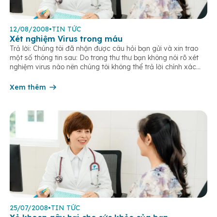
12/08/2008
•
TIN TỨC
Xét nghiệm Virus trong máu
Trả lời: Chúng tôi đã nhận được câu hỏi bạn gửi và xin trao
một số thông tin sau: Do trong thư thư bạn không nói rõ xét
nghiệm virus nào nên chúng tôi không thể trả lời chính xác
mà chỉ có thể đưa một số thông tin như sau bạn có thể tham
[…]
Xem thêm
25/07/2008
•
TIN TỨC