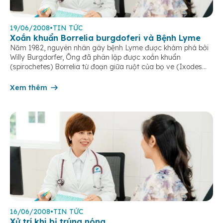
19/06/2008
•
TIN TỨC
Xoắn khuẩn Borrelia burgdoferi và Bệnh Lyme
Năm 1982, nguyên nhân gây bệnh Lyme được khám phá bởi
Willy Burgdorfer, Ông đã phân lập được xoắn khuẩn
(spirochetes) Borrelia từ đoạn giữa ruột của bọ ve (Ixodes
ticks). Ông đã chứng minh rằng các xoắn khuẩn này đã phản
ứng với huyết thanh miễn dịch được lấy từ bệnh nhân đã
Xem thêm
được […]
16/06/2008
•
TIN TỨC
Xử trí khi bị trúng nóng