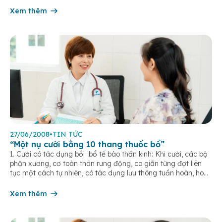
Xem thêm
27/06/2008
•
TIN TỨC
“Một nụ cười bằng 10 thang thuốc bổ”
1. Cười có tác dụng bồi bổ tế bào thần kinh: Khi cười, các bộ
phận xương, cơ toàn thân rung động, co giãn từng đợt liên
tục một cách tự nhiên, có tác dụng lưu thông tuần hoàn, hoạt
huyết, máu sẽ đưa đến tim, não và các cơ quan khác nhiều
hơn. Cười […]
Xem thêm