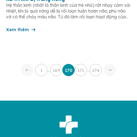
Hệ thần kinh (nhất là thần kinh của trẻ nhỏ) rất nhạy cảm với
nhiệt, khi bị quá nóng dễ bị rối loạn tuần hoàn não, phù não
và có thể chảy máu não. Từ đó làm rối loạn hoạt động của
tim mạch và hô hấp, đồng thời kèm theo rối loạn về chuyển
[…]
Xem thêm
…
…
1
169
170
171
174