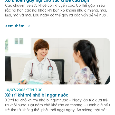
Xỏ khoen gây hại cho sức khỏe của bạn
Các chuyên về sức khoẻ còn khuyến cáo: Có thể gặp nhiều
rắc rối hơn các nơi khác khi bạn xỏ khoen như ở miệng, mũi,
lưỡi, má và môi. Lâu ngày có thể gây ra các vấn đề về nướu
răng. Một cuộc nghiên cứu được tiến hành bởi trung tâm bảo
vệ sức khoẻ […]
Xem thêm
10/07/2008
•
TIN TỨC
Xử trí khi trẻ nhỏ bị ngạt nước
Xử trí tại chỗ khi trẻ nhỏ bị ngạt nước – Ngay lập tức đưa trẻ
ra khỏi nước. Đặt nằm chỗ khô ráo và thoáng. – Đánh giá nếu
trẻ tím tái không thở, phải thổi ngạt ngay: Áp miệng thật sát
vào mũi và miệng trẻ, thổi 2 lần liên tiếp. Sau đó […]