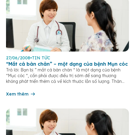
27/06/2008
•
TIN TỨC
“Mắt cá bàn chân” – một dạng của bệnh Mụn cóc
Trả lời: Bạn bị ” mắt cá bàn chân “ là một dạng của bệnh
“Mục cóc “, cần phải được điều trị sớm để sang thương
không phát triển thêm cả về kích thước lẫn số lượng. Thân
mời bạn tham khảo thêm bài viết về bệnh “Thân mến chào
bạn! BS.LÊ ĐỨC THỌ […]
Xem thêm