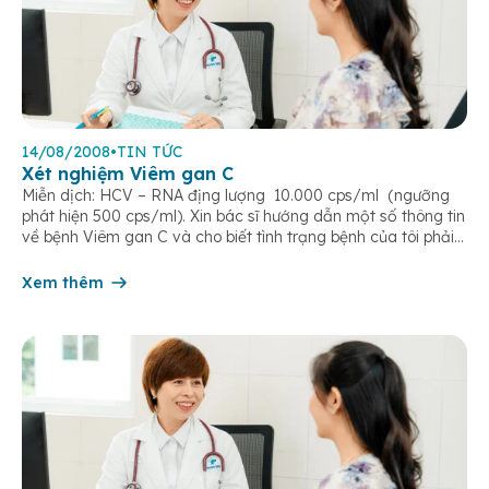
14/08/2008
•
TIN TỨC
Xét nghiệm Viêm gan C
Miễn dịch: HCV – RNA địng lượng 10.000 cps/ml (ngưỡng
phát hiện 500 cps/ml). Xin bác sĩ hướng dẫn một số thông tin
về bệnh Viêm gan C và cho biết tình trạng bệnh của tôi phải
điều trị như thế nào, cám ơn bác sĩ (N.H.H) Trả lời: Với xét
nghiệm mà bạn cung cấp, […]
Xem thêm