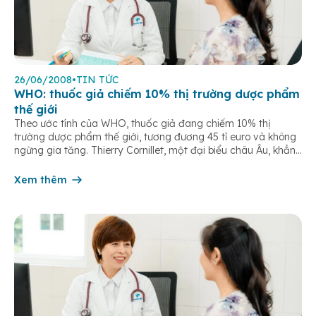
26/06/2008
•
TIN TỨC
WHO: thuốc giả chiếm 10% thị trường dược phẩm
thế giới
Theo ước tính của WHO, thuốc giả đang chiếm 10% thị
trường dược phẩm thế giới, tương đương 45 tỉ euro và không
ngừng gia tăng. Thierry Cornillet, một đại biểu châu Âu, khẳng
định lợi nhuận từ thuốc giả nhiều hơn cả heroin mà nguy cơ
tù tội gần như bằng không. Bà Christine […]
Xem thêm