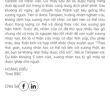
cácbon và canxi vào. Gỗ mây sau đó lại được nung nóng
dưới áp suất lớn trong lò khác cùng dung dịch phốt-phát. Sau
khoảng 10 ngày, gỗ chuyển hóa thành vật liệu giống như
xương người. Tiến sĩ Anna Tampieri, trưởng nhóm nghiên cứu,
khẳng định loại xương mới rất chắc và bền nên có thể chịu
được trọng lượng cơ thể và dùng thay các loại xương giả
hiện hành. Trước đó, nhóm của cô đã thử qua nhiều loại gỗ
nhưng chỉ có mây là nguyên liệu tốt nhất để sản xuất xương
nhân tạo. Đó là vì thân cây mây có đặc tính xốp, cho phép
máu, dây thần kinh và hợp chất khác chạy xuyên qua. “Theo
thời gian, xương nhân tạo có thể nối liền với xương thật, do
đó, bạn sẽ không nhìn thấy được chỗ nối”, tiến sĩ Tampieri nói.
Dự kiến khoảng 5 năm nữa, xương nhân tạo từ gỗ mây sẽ
được ghép cho người.
HOÀNG ĐIỂU
Theo BBC
Chia Sẻ