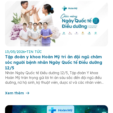
13/05/2026
•
TIN TỨC
Tập đoàn y khoa Hoàn Mỹ tri ân đội ngũ chăm
sóc người bệnh nhân Ngày Quốc tế Điều dưỡng
12/5
Nhân Ngày Quốc tế Điều dưỡng 12/5, Tập đoàn Y khoa
Hoàn Mỹ trân trọng gửi lời tri ân sâu sắc đến đội ngũ điều
dưỡng, nữ hộ sinh, kỹ thuật viên, dược sĩ và các nhân viên
chăm sóc người bệnh trên toàn hệ thống – những người luôn
âm thầm đồng hành trên […]
Xem thêm