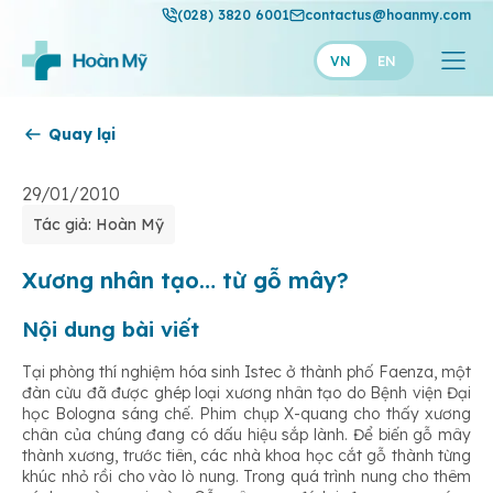
(028) 3820 6001
contactus@hoanmy.com
VN
EN
Quay lại
Hoàn Mỹ
Hoàn Mỹ Gold
29/01/2010
Tác giả: Hoàn Mỹ
Hạnh Phúc
Thuận Mỹ
Xương nhân tạo… từ gỗ mây?
Nội dung bài viết
Tại phòng thí nghiệm hóa sinh Istec ở thành phố Faenza, một
đàn cừu đã được ghép loại xương nhân tạo do Bệnh viện Đại
học Bologna sáng chế. Phim chụp X-quang cho thấy xương
chân của chúng đang có dấu hiệu sắp lành. Để biến gỗ mây
thành xương, trước tiên, các nhà khoa học cắt gỗ thành từng
khúc nhỏ rồi cho vào lò nung. Trong quá trình nung cho thêm