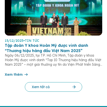
15/12/2025
•
TIN TỨC
Tập đoàn Y khoa Hoàn Mỹ được vinh danh
“Thương hiệu hàng đầu Việt Nam 2025”
Ngày 06/12/2025, tại TP. Hồ Chí Minh, Tập đoàn y khoa
Hoàn Mỹ được vinh danh “Top 10 Thương hiệu hàng đầu Việt
Nam 2025” – một giải thưởng uy tín do Viện Phát triển Sáng
chế và Đổi mới Công nghệ phối hợp với Trung tâm Nghiên
cứu Phát triển Doanh nghiệp Châu Á […]
Xem thêm
Xem tất cả