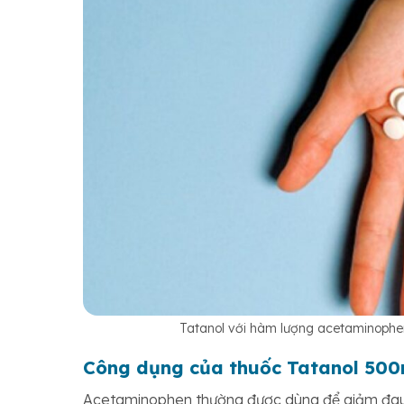
Tatanol với hàm lượng acetaminophen
Công dụng của thuốc Tatanol 50
Acetaminophen thường được dùng để giảm đau v