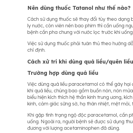
Nên dùng thuốc Tatanol như thế nào?
Cách sử dụng thuốc sẽ thay đổi tùy theo dạng
ly nước, còn viên nén bao phim thì cần uống ng
bệnh cần pha chung với nước lọc trước khi uống
Việc sử dụng thuốc phải tuân thủ theo hướng dẫ
chỉ định.
Cách xử trí khi dùng quá liều/quên liề
Trường hợp dùng quá liều
Việc dùng quá liều paracetamol có thể gây hại 
khi quá liều, chúng bao gồm buồn nôn, nôn mửa
biểu hiện kích thích hệ thần kinh trung ương, k
kinh, cảm giác sững sờ, hạ thân nhiệt, mệt mỏi,
Khi gặp tình trạng ngộ độc paracetamol, cần ph
uống. Ngoài ra, người bệnh sẽ được sử dụng thuố
đương với lượng acetaminophen đã dùng.