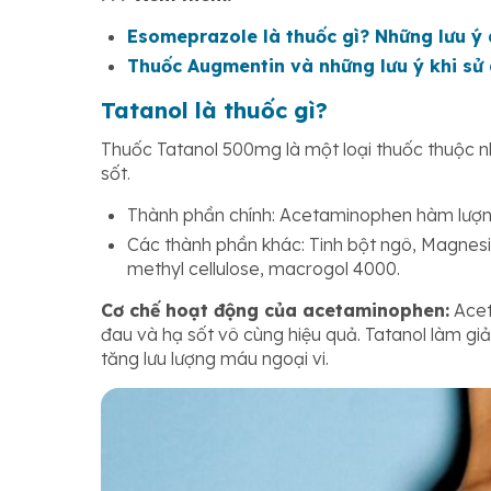
Esomeprazole là thuốc gì? Những lưu ý 
Thuốc Augmentin và những lưu ý khi sử
Tatanol là thuốc gì?
Thuốc Tatanol 500mg là một loại thuốc thuộc 
sốt.
Thành phần chính: Acetaminophen hàm lượ
Các thành phần khác: Tinh bột ngô, Magnesi 
methyl cellulose, macrogol 4000.
Cơ chế hoạt động của acetaminophen:
Acet
đau và hạ sốt vô cùng hiệu quả. Tatanol làm gi
tăng lưu lượng máu ngoại vi.