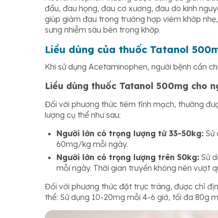
đầu, đau họng, đau cơ xương, đau do kinh nguy
giúp giảm đau trong trường hợp viêm khớp nhẹ,
sưng nhiễm sâu bên trong khớp.
Liều dùng của thuốc Tatanol 500
Khi sử dụng Acetaminophen, người bệnh cần chú
Liều dùng thuốc Tatanol 500mg cho n
Đối với phương thức tiêm tĩnh mạch, thường được
lượng cụ thể như sau:
Người lớn có trọng lượng từ 33-50kg:
Sử d
60mg/kg mỗi ngày.
Người lớn có trọng lượng trên 50kg:
Sử dụ
mỗi ngày. Thời gian truyền không nên vượt q
Đối với phương thức đặt trực tràng, được chỉ định
thể: Sử dụng 10-20mg mỗi 4-6 giờ, tối đa 80g m