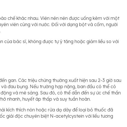
 bào chế khác nhau. Viên nén nên được uống kèm với một
uyên viên cùng với nước. Đối với dạng bột và cốm, người
.
n của bác sĩ, không được tự ý tăng hoặc giảm liều so với
u
đến gan. Các triệu chứng thường xuất hiện sau 2-3 giờ sau
 và đau bụng. Nếu trường hợp nặng, ban đầu có thể có
ích động và mê sảng. Sau đó, có thể dẫn đến sự ức chế thần
 thở nhanh, huyết áp thấp và suy tuần hoàn.
ải kích thích nôn hoặc rửa dạ dày để loại bỏ thuốc đã
c giải độc chuyên biệt N-acetylcystein với liều tương