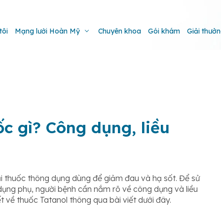
tôi
Mạng lưới Hoàn Mỹ
Chuyên khoa
Gói khám
Giải thưở
c gì? Công dụng, liều
i thuốc thông dụng dùng để giảm đau và hạ sốt. Để sử
dụng phụ, người bệnh cần nắm rõ về công dụng và liều
iết về thuốc Tatanol thông qua bài viết dưới đây.