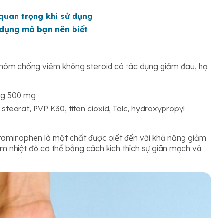
quan trọng khi sử dụng
 dụng mà bạn nên biết
nhóm chống viêm không steroid có tác dụng giảm đau, hạ
ng 500 mg.
stearat, PVP K30, titan dioxid, Talc, hydroxypropyl
aminophen là một chất được biết đến với khả năng giảm
ảm nhiệt độ cơ thể bằng cách kích thích sự giãn mạch và