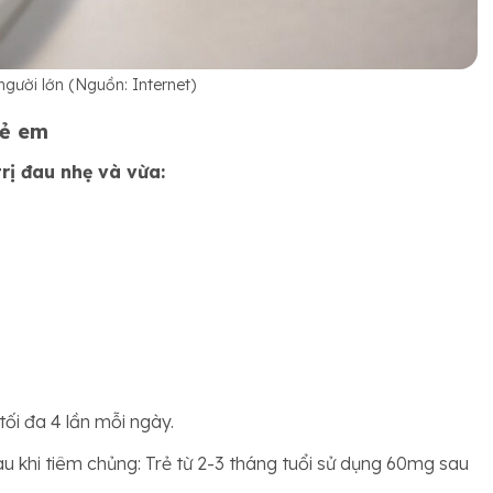
người lớn (Nguồn: Internet)
rẻ em
rị đau nhẹ và vừa:
ối đa 4 lần mỗi ngày.
au khi tiêm chủng: Trẻ từ 2-3 tháng tuổi sử dụng 60mg sau