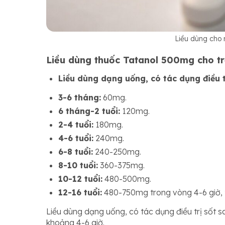
Liều dùng cho 
Liều dùng thuốc Tatanol 500mg cho t
Liều dùng dạng uống, có tác dụng điều t
3-6 tháng:
60mg.
6 tháng-2 tuổi:
120mg.
2-4 tuổi:
180mg.
4-6 tuổi:
240mg.
6-8 tuổi:
240-250mg.
8-10 tuổi:
360-375mg.
10-12 tuổi:
480-500mg.
12-16 tuổi:
480-750mg trong vòng 4-6 giờ, t
Liều dùng dạng uống, có tác dụng điều trị sốt s
khoảng 4-6 giờ.