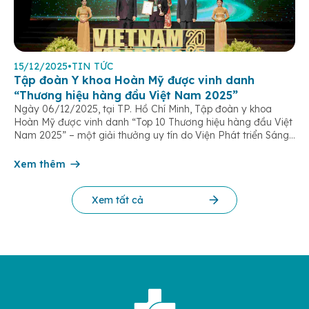
15/12/2025
•
TIN TỨC
Tập đoàn Y khoa Hoàn Mỹ được vinh danh
“Thương hiệu hàng đầu Việt Nam 2025”
Ngày 06/12/2025, tại TP. Hồ Chí Minh, Tập đoàn y khoa
Hoàn Mỹ được vinh danh “Top 10 Thương hiệu hàng đầu Việt
Nam 2025” – một giải thưởng uy tín do Viện Phát triển Sáng
chế và Đổi mới Công nghệ phối hợp với Trung tâm Nghiên
cứu Phát triển Doanh nghiệp Châu Á […]
Xem thêm
Xem tất cả