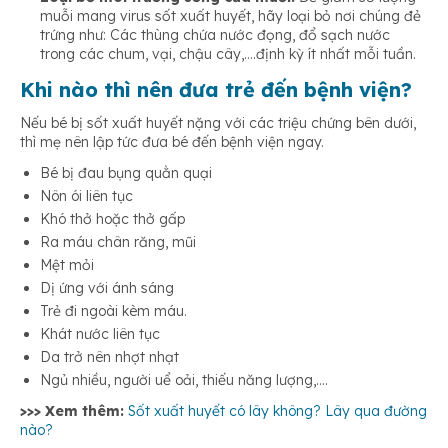
muỗi mang virus sốt xuất huyết, hãy loại bỏ nơi chúng đẻ
trứng như: Các thùng chứa nước đọng, đổ sạch nước
trong các chum, vại, chậu cây,….định kỳ ít nhất mỗi tuần.
Khi nào thì nên đưa trẻ đến bệnh viện?
Nếu bé bị sốt xuất huyết nặng với các triệu chứng bên dưới,
thì mẹ nên lập tức đưa bé đến bệnh viện ngay.
Bé bị đau bụng quằn quại
Nôn ói liên tục
Khó thở hoặc thở gấp
Ra máu chân răng, mũi
Mệt mỏi
Dị ứng với ánh sáng
Trẻ đi ngoài kèm máu.
Khát nước liên tục
Da trở nên nhợt nhạt
Ngủ nhiều, người uể oải, thiếu năng lượng,….
>>> Xem thêm:
Sốt xuất huyết có lây không? Lây qua đường
nào?