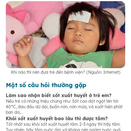
Khi nào thì nên đưa trẻ đến bệnh viện? (Nguồn: Internet)
Một số câu hỏi thường gặp
Làm sao nhận biết sốt xuất huyết ở trẻ em?
Nếu trẻ có những triệu chứng như: Sốt cao đột ngột lên tới
40°C, đau đầu dữ dội, buồn nôn, nôn mửa, và xuất hiện phát
ban da,…
Khỏi sốt xuất huyết bao lâu thì được tắm?
Tốt nhất sau khỏi sốt xuất huyết tầm 2-3 ngày thì hãy tắm.
Tuy nhiên, hãy tắm nước ấm và không nên ngâm nước quá