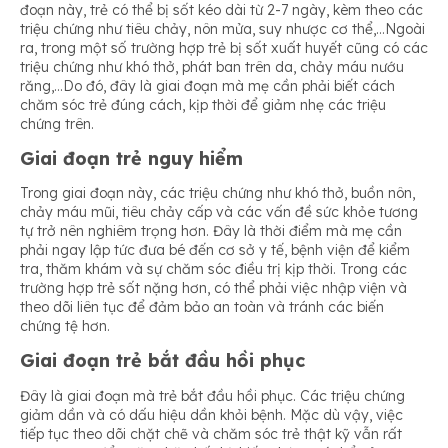
đoạn này, trẻ có thể bị sốt kéo dài từ 2-7 ngày, kèm theo các
triệu chứng như tiêu chảy, nôn mửa, suy nhược cơ thể,…Ngoài
ra, trong một số trường hợp trẻ bị sốt xuất huyết cũng có các
triệu chứng như khó thở, phát ban trên da, chảy máu nướu
răng,…Do đó, đây là giai đoạn mà mẹ cần phải biết cách
chăm sóc trẻ đúng cách, kịp thời để giảm nhẹ các triệu
chứng trên.
Giai đoạn trẻ nguy hiểm
Trong giai đoạn này, các triệu chứng như khó thở, buồn nôn,
chảy máu mũi, tiêu chảy cấp và các vấn đề sức khỏe tương
tự trở nên nghiêm trọng hơn. Đây là thời điểm mà mẹ cần
phải ngay lập tức đưa bé đến cơ sở y tế, bệnh viện để kiểm
tra, thăm khám và sự chăm sóc điều trị kịp thời. Trong các
trường hợp trẻ sốt nặng hơn, có thể phải việc nhập viện và
theo dõi liên tục để đảm bảo an toàn và tránh các biến
chứng tệ hơn.
Giai đoạn trẻ bắt đầu hồi phục
Đây là giai đoạn mà trẻ bắt đầu hồi phục. Các triệu chứng
giảm dần và có dấu hiệu dần khỏi bệnh. Mặc dù vậy, việc
tiếp tục theo dõi chặt chẽ và chăm sóc trẻ thật kỹ vẫn rất