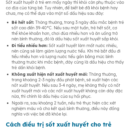
Sốt xuất huyết ở trẻ em mấy ngày thì khỏi còn phụ thuộc vào
cơ địa của từng bé. Tuy nhiên, để biết bé đã khỏi bệnh hay
chưa, mẹ có thể dựa vào một số dấu hiệu sau đây:
Bé hết sốt:
Thông thường, trong 3 ngày đầu mắc bệnh trẻ
sốt cao đến 39-40°C. Nếu sau một tuần, trẻ hết sốt, cơ
thể khỏe khoắn hơn, chơi đùa nhiều hơn và ăn uống trở
nên bình thường, đó là dấu hiệu sốt xuất huyết sắp khỏi.
Đi tiểu nhiều hơn:
Sốt xuất huyết làm mất nước nhiều,
nên cũng sẽ làm giảm lượng nước tiểu. Khi trẻ bắt đầu đi
tiểu nhiều hơn và lượng nước tiểu gần bằng mức bình
thường trước khi mắc bệnh, đây cũng là dấu hiệu cho thấy
trẻ dần khỏi bệnh.
Không xuất hiện nốt xuất huyết mới:
Thông thường,
trong khoảng 2-3 ngày đầu phát bệnh, sẽ xuất hiện các
nốt xuất huyết. Nếu sau 3-4 ngày, mẹ không thấy có nốt
xuất huyết mới và các nốt xuất huyết không còn dày đặc
nữa, thì chính là dấu hiệu của sự hồi phục.
Ngoài ra, sau khoảng 2 tuần, nếu trẻ thực hiện các xét
nghiệm máu và cho kết quả bình thường, điều này đồng
nghĩa với việc bé đã khỏe lại.
Cách điều trị sốt xuất huyết cho trẻ