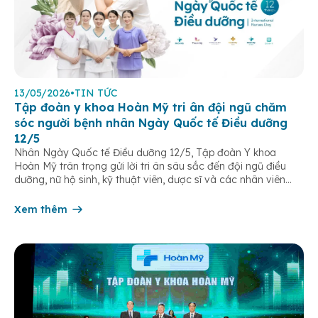
13/05/2026
•
TIN TỨC
Tập đoàn y khoa Hoàn Mỹ tri ân đội ngũ chăm
sóc người bệnh nhân Ngày Quốc tế Điều dưỡng
12/5
Nhân Ngày Quốc tế Điều dưỡng 12/5, Tập đoàn Y khoa
Hoàn Mỹ trân trọng gửi lời tri ân sâu sắc đến đội ngũ điều
dưỡng, nữ hộ sinh, kỹ thuật viên, dược sĩ và các nhân viên
chăm sóc người bệnh trên toàn hệ thống – những người luôn
âm thầm đồng hành trên […]
Xem thêm