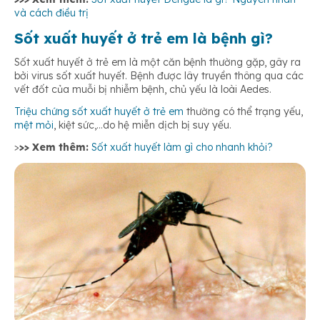
và cách điều trị
Sốt xuất huyết ở trẻ em là bệnh gì?
Sốt xuất huyết ở trẻ em là một căn bệnh thường gặp, gây ra
bởi virus sốt xuất huyết. Bệnh được lây truyền thông qua các
vết đốt của muỗi bị nhiễm bệnh, chủ yếu là loài Aedes.
Triệu chứng sốt xuất huyết ở trẻ em
thường có thể trạng yếu,
mệt mỏi
, kiệt sức,…do hệ miễn dịch bị suy yếu.
>
>> Xem thêm:
Sốt xuất huyết làm gì cho nhanh khỏi?