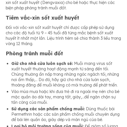
xin sốt xuất huyết (Dengvaxia) cho bé hoặc thực hiện các
biện pháp phòng tránh muỗi đốt.
Tiêm vắc-xin sốt xuất huyết
Đối với vắc-xin sốt xuất huyết chỉ được cấp phép sử dụng
cho các độ tuổi từ 9 – 45 tuổi đã từng mắc bệnh sốt xuất
huyết ít nhất một lần. Liệu trình tiêm sẽ chia thành 3 liều trong
vòng 12 tháng.
Phòng tránh muỗi đốt
Giữ cho nhà cửa luôn sạch sẽ:
Muỗi mang virus sốt
xuất huyết thường hoạt động mạnh từ sáng đến tối.
Chúng thường ẩn nấp trong những ngóc ngách tối, những
nơi ẩm thấp,… Do đó, hãy giữ cho nhà cửa luôn sạch,
thoáng đãng để muỗi không có môi trường để phát triển.
Vào mùa mưa hoặc khi đưa trẻ đi ra ngoài mẹ nên cho bé
mặc quần áo dài tay, mang tất, giày,…để ngăn chặn sự
tấn công của muỗi.
Sử dụng các sản phẩm chống muỗi:
Dùng thuốc bôi
Permethrin hoặc các sản phẩm chống muỗi chuyên dụng
để bôi lên quần áo, giày dép và màn ngủ của bé.
Loại bỏ môi trường sống của muỗi:
Để giảm số lượng