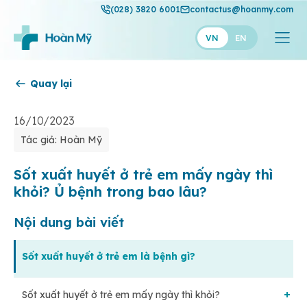
(028) 3820 6001
contactus@hoanmy.com
VN
EN
Quay lại
Hoàn Mỹ
Hoàn Mỹ Gold
16/10/2023
Tác giả: Hoàn Mỹ
Hạnh Phúc
Thuận Mỹ
Sốt xuất huyết ở trẻ em mấy ngày thì
khỏi? Ủ bệnh trong bao lâu?
Nội dung bài viết
Sốt xuất huyết ở trẻ em là bệnh gì?
Sốt xuất huyết ở trẻ em mấy ngày thì khỏi?