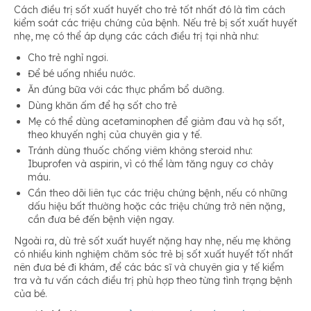
Cách điều trị sốt xuất huyết cho trẻ tốt nhất đó là tìm cách
kiểm soát các triệu chứng của bệnh. Nếu trẻ bị sốt xuất huyết
nhẹ, mẹ có thể áp dụng các cách điều trị tại nhà như:
Cho trẻ nghỉ ngơi.
Để bé uống nhiều nước.
Ăn đúng bữa với các thực phẩm bổ dưỡng.
Dùng khăn ấm để hạ sốt cho trẻ
Mẹ có thể dùng acetaminophen để giảm đau và hạ sốt,
theo khuyến nghị của chuyên gia y tế.
Tránh dùng thuốc chống viêm không steroid như:
Ibuprofen và aspirin, vì có thể làm tăng nguy cơ chảy
máu.
Cần theo dõi liên tục các triệu chứng bệnh, nếu có những
dấu hiệu bất thường hoặc các triệu chứng trở nên nặng,
cần đưa bé đến bệnh viện ngay.
Ngoài ra, dù trẻ sốt xuất huyết nặng hay nhẹ, nếu mẹ không
có nhiều kinh nghiệm chăm sóc trẻ bị sốt xuất huyết tốt nhất
nên đưa bé đi khám, để các bác sĩ và chuyên gia y tế kiểm
tra và tư vấn cách điều trị phù hợp theo từng tình trạng bệnh
của bé.