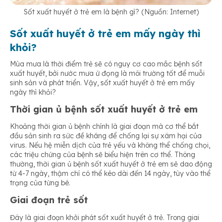
Sốt xuất huyết ở trẻ em là bệnh gì? (Nguồn: Internet)
Sốt xuất huyết ở trẻ em mấy ngày thì
khỏi?
Mùa mưa là thời điểm trẻ sẽ có nguy cơ cao mắc bệnh sốt
xuất huyết, bởi nước mưa ứ đọng là môi trường tốt để muỗi
sinh sản và phát triển. Vậy, sốt xuất huyết ở trẻ em mấy
ngày thì khỏi?
Thời gian ủ bệnh sốt xuất huyết ở trẻ em
Khoảng thời gian ủ bệnh chính là giai đoạn mà cơ thể bắt
đầu sản sinh ra sức đề kháng để chống lại sự xâm hại của
virus. Nếu hệ miễn dịch của trẻ yếu và không thể chống chọi,
các triệu chứng của bệnh sẽ biểu hiện trên cơ thể. Thông
thường, thời gian ủ bệnh sốt xuất huyết ở trẻ em sẽ dao động
từ 4-7 ngày, thậm chí có thể kéo dài đến 14 ngày, tùy vào thể
trạng của từng bé.
Giai đoạn trẻ sốt
Đây là giai đoạn khởi phát sốt xuất huyết ở trẻ. Trong giai