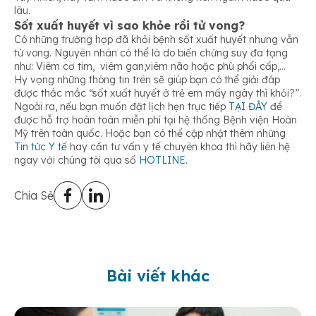
lâu.
Sốt xuất huyết vì sao khỏe rồi tử vong?
Có những trường hợp đã khỏi bệnh sốt xuất huyết nhưng vẫn
tử vong. Nguyên nhân có thể là do biến chứng suy đa tạng
như: Viêm cơ tim, viêm gan,viêm não hoặc phù phổi cấp,…
Hy vọng những thông tin trên sẽ giúp bạn có thể giải đáp
được thắc mắc “sốt xuất huyết ở trẻ em mấy ngày thì khỏi?”.
Ngoài ra, nếu bạn muốn đặt lịch hẹn trực tiếp
TẠI ĐÂY
để
được hỗ trợ hoàn toàn miễn phí tại hệ thống Bệnh viện Hoàn
Mỹ trên toàn quốc. Hoặc bạn có thể cập nhật thêm những
Tin tức Y tế
hay cần tư vấn y tế chuyên khoa thì hãy liên hệ
ngay với chúng tôi qua số
HOTLINE
.
Chia Sẻ
Bài viết khác