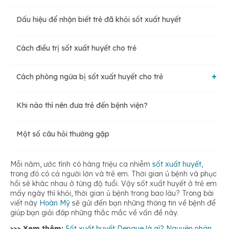
Dấu hiệu để nhận biết trẻ đã khỏi sốt xuất huyết
Thời gian ủ bệnh sốt xuất huyết ở trẻ em
Cách điều trị sốt xuất huyết cho trẻ
Giai đoạn trẻ sốt
Cách phòng ngừa bị sốt xuất huyết cho trẻ
Giai đoạn trẻ nguy hiểm
Khi nào thì nên đưa trẻ đến bệnh viện?
Tiêm vắc-xin sốt xuất huyết
Giai đoạn trẻ bắt đầu hồi phục
Một số câu hỏi thường gặp
Phòng tránh muỗi đốt
Mỗi năm, ước tính có hàng triệu ca nhiễm
sốt xuất huyết
,
trong đó có cả người lớn và trẻ em. Thời gian ủ bệnh và phục
hồi sẽ khác nhau ở từng độ tuổi. Vậy sốt xuất huyết ở trẻ em
mấy ngày thì khỏi, thời gian ủ bệnh trong bao lâu? Trong bài
viết này
Hoàn Mỹ
sẽ gửi đến bạn những thông tin về bệnh để
giúp bạn giải đáp những thắc mắc về vấn đề này.
>>> Xem thêm:
Sốt xuất huyết Dengue là gì? Nguyên nhân