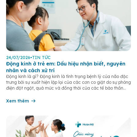
24/07/2026
•
TIN TỨC
Động kinh ở trẻ em: Dấu hiệu nhận biết, nguyên
nhân và cách xử trí
Động kinh là gì? Động kinh là tình trạng bệnh lý của não đặc
trưng bởi sự xuất hiện lặp lại của các cơn co giật do sự phóng
điện đột ngột, quá mức và đồng thời của các tế bào thần
kinh trong não. Những cơn này có thể gây ra rối loạn vận […]
Xem thêm