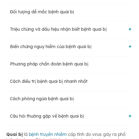
Đối tượng dễ mắc bệnh quai bị
Triệu chứng và dấu hiệu nhận biết bệnh quai bị
Biến chứng nguy hiểm của bệnh quai bị
Triệu chứng bệnh quai bị ở trẻ em
Phương pháp chẩn đoán bệnh quai bị
Biến chứng ở nam giới
Triệu chứng quai bị ở người lớn
Cách điều trị bệnh quai bị nhanh nhất
Biến chứng ở phụ nữ
Cách phòng ngừa bệnh quai bị
Câu hỏi thường gặp về bệnh quai bị
Bệnh quai bị có lây không?
Quai bị
là
bệnh truyền nhiễm
cấp tính do virus gây ra phổ