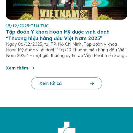
15/12/2025
•
TIN TỨC
Tập đoàn Y khoa Hoàn Mỹ được vinh danh
“Thương hiệu hàng đầu Việt Nam 2025”
Ngày 06/12/2025, tại TP. Hồ Chí Minh, Tập đoàn y khoa
Hoàn Mỹ được vinh danh “Top 10 Thương hiệu hàng đầu Việt
Nam 2025” – một giải thưởng uy tín do Viện Phát triển Sáng
chế và Đổi mới Công nghệ phối hợp với Trung tâm Nghiên
cứu Phát triển Doanh nghiệp Châu Á […]
Xem thêm
Xem tất cả