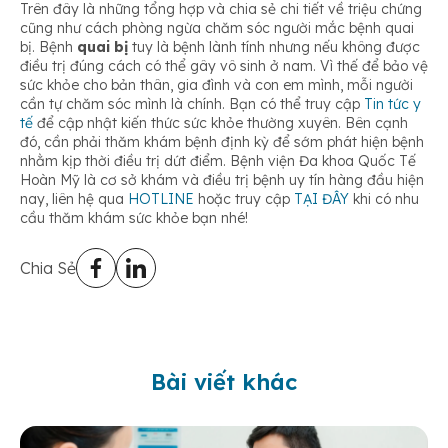
Trên đây là những tổng hợp và chia sẻ chi tiết về triệu chứng
cũng như cách phòng ngừa chăm sóc người mắc bệnh quai
bị. Bệnh
quai bị
tuy là bệnh lành tính nhưng nếu không được
điều trị đúng cách có thể gây vô sinh ở nam. Vì thế để bảo vệ
sức khỏe cho bản thân, gia đình và con em mình, mỗi người
cần tự chăm sóc mình là chính. Bạn có thể truy cập
Tin tức y
tế
để cập nhật kiến thức sức khỏe thường xuyên. Bên cạnh
đó, cần phải thăm khám bệnh định kỳ để sớm phát hiện bệnh
nhằm kịp thời điều trị dứt điểm. Bệnh viện Đa khoa Quốc Tế
Hoàn Mỹ là cơ sở khám và điều trị bệnh uy tín hàng đầu hiện
nay, liên hệ qua
HOTLINE
hoặc truy cập
TẠI ĐÂY
khi có nhu
cầu thăm khám sức khỏe bạn nhé!
Chia Sẻ
Bài viết khác