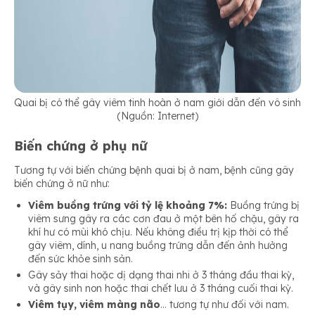
Quai bị có thể gây viêm tinh hoàn ở nam giới dẫn đến vô sinh
(Nguồn: Internet)
Biến chứng ở phụ nữ
Tương tự với biến chứng bệnh quai bị ở nam, bệnh cũng gây
biến chứng ở nữ như:
Viêm buồng trứng với tỷ lệ khoảng 7%:
Buồng trứng bị
viêm sưng gây ra các cơn đau ở một bên hố chậu, gây ra
khí hư có mùi khó chịu. Nếu không điều trị kịp thời có thể
gây viêm, dính, u nang buồng trứng dẫn đến ảnh hưởng
đến sức khỏe sinh sản.
Gây sảy thai hoặc dị dạng thai nhi ở 3 tháng đầu thai kỳ,
và gây sinh non hoặc thai chết lưu ở 3 tháng cuối thai kỳ.
Viêm tụy, viêm màng não
… tương tự như đối với nam.