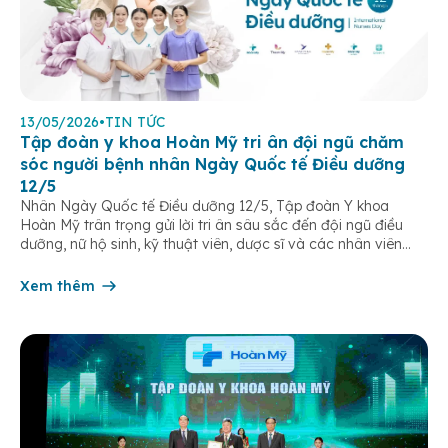
13/05/2026
•
TIN TỨC
Tập đoàn y khoa Hoàn Mỹ tri ân đội ngũ chăm
sóc người bệnh nhân Ngày Quốc tế Điều dưỡng
12/5
Nhân Ngày Quốc tế Điều dưỡng 12/5, Tập đoàn Y khoa
Hoàn Mỹ trân trọng gửi lời tri ân sâu sắc đến đội ngũ điều
dưỡng, nữ hộ sinh, kỹ thuật viên, dược sĩ và các nhân viên
chăm sóc người bệnh trên toàn hệ thống – những người luôn
âm thầm đồng hành trên […]
Xem thêm