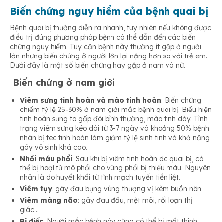
Biến chứng nguy hiểm của bệnh quai bị
Bệnh quai bị thường diễn ra nhanh, tuy nhiên nếu không được
điều trị đúng phương pháp bệnh có thể dẫn đến các biến
chứng nguy hiểm. Tuy căn bệnh này thường ít gặp ở người
lớn nhưng biến chứng ở người lớn lại nặng hơn so với trẻ em.
Dưới đây là một số biến chứng
hay gặp ở nam và nữ.
Biến chứng ở nam giới
Viêm sưng tinh hoàn và mào tinh hoàn
: Biến chứng
chiếm tỷ lệ 25-30% ở nam giới mắc bệnh quai bị. Biểu hiện
tinh hoàn sưng to gấp đôi bình thường, mào tinh dày. Tình
trạng viêm sưng kéo dài từ 3-7 ngày và khoảng 50% bệnh
nhân bị teo tinh hoàn làm giảm tỷ lệ sinh tinh và khả năng
gây vô sinh khá cao.
Nhồi máu phổi
: Sau khi bị viêm tinh hoàn do quai bị, có
thể bị hoại tử mô phổi cho vùng phổi bị thiếu máu. Nguyên
nhân là do huyết khối từ tĩnh mạch tuyến tiền liệt.
Viêm tụy
: gây đau bụng vùng thượng vị kèm buồn nôn
Viêm màng não
: gây đau đầu, mệt mỏi, rối loạn thị
giác…
Bị điếc
: Người mắc bệnh này cũng có thể bị mất thính