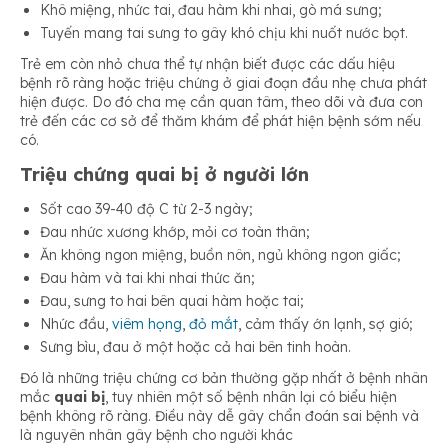
Khô miệng, nhức tai, đau hàm khi nhai, gò má sưng;
Tuyến mang tai sưng to gây khó chịu khi nuốt nước bọt.
Trẻ em còn nhỏ chưa thể tự nhận biết được các dấu hiệu
bệnh rõ ràng hoặc triệu chứng ở giai đoạn đầu nhẹ chưa phát
hiện được. Do đó cha mẹ cần quan tâm, theo dõi và đưa con
trẻ đến các cơ sở để thăm khám để phát hiện bệnh sớm nếu
có.
Triệu chứng quai bị ở người lớn
Sốt cao 39-40 độ C từ 2-3 ngày;
Đau nhức xương khớp, mỏi cơ toàn thân;
Ăn không ngon miệng, buồn nôn, ngủ không ngon giấc;
Đau hàm và tai khi nhai thức ăn;
Đau, sưng to hai bên quai hàm hoặc tai;
Nhức đầu,
viêm họng
,
đỏ mắt
, cảm thấy ớn lạnh, sợ gió;
Sưng bìu, đau ở một hoặc cả hai bên tinh hoàn.
Đó là những triệu chứng cơ bản thường gặp nhất ở bệnh nhân
mắc
quai bị
, tuy nhiên một số bệnh nhân lại có biểu hiện
bệnh không rõ ràng. Điều này dễ gây chẩn đoán sai bệnh và
là nguyên nhân gây bệnh cho người khác