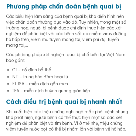
Phương pháp chẩn đoán bệnh quai bị
Các biểu hiện lâm sàng của bệnh quai bị khá điển hình nên
việc chẩn đoán thường dựa vào đó. Tuy nhiên, trong một số
trường hợp, người bị bệnh được chỉ định thực hiện các xét
nghiệm để phân biệt với các bệnh sốt do nhiễm virus đường
hô hấp trên, viêm mủ tuyến mang tai, viêm phì đại tuyến
mang tai,…
Các phương pháp xét nghiệm quai bị phổ biến tại Việt Nam
bao gồm:
CI – cố định bổ thể.
NT – trung hòa đám hoại tử.
ELISA – miễn dịch gắn men.
IFA – miễn dịch huỳnh quang gián tiếp.
Cách điều trị bệnh quai bị
nhanh nhất
Khi xuất hiện các triệu chứng nghi ngờ mắc phải bệnh nhưng
khó phát hiện, người bệnh có thể thực hiện một số các xét
nghiệm để phân biệt và tìm bệnh. Vì ở thể nhẹ, triệu chứng
viêm tuyến nước bọt có thể bị nhầm lẫn với bệnh về hô hấp.