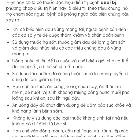
Hiện nay chưa có thuốc đặc hiệu điều trị bệnh
quai bị
,
phương pháp điều trị hiện nay là điều trị theo triệu chứng, hỗ
trợ chăm sóc người bệnh để phòng ngừa các biến chứng xấu
xảy ra.
Khi có biểu hiện đau vùng mang tai, người bệnh cần đến
các cơ sở y tế để được thăm khám và chẩn đoán bệnh .
Sử dụng thuốc hạ sốt, thuốc giảm đau để làm giảm sốt
và giảm đau nhức nếu có các triệu chứng đau ở vùng
mang tai.
Uống nước nhiều để bù nước và chất điện giải cho cơ thể
do khi bị sốt, cơ thể sẽ bị mất nước.
Sử dụng túi chườm đá (nóng hoặc lạnh) lên vùng tuyến bị
sưng để làm giảm sưng.
Hạn chế ăn thức ăn cứng, nóng, chua cay, ăn thức ăn
mềm, dễ nuốt, vệ sinh khoang miệng bằng nước muối pha
loãng sau khi ăn, sau khi ngủ dậy.
Ăn uống đầy đủ chất dinh dưỡng để đảm bảo sức khỏe và
khả năng lành bệnh sớm.
Không tự ý sử dụng các loại thuốc kháng sinh tại nhà nếu
không có chỉ định từ bác sĩ.
Hạn chế vận động mạnh, cần nghỉ ngơi và tránh tiếp xúc
với người khác để hạn chế lây nhiễm bệnh ra cộng đồng.