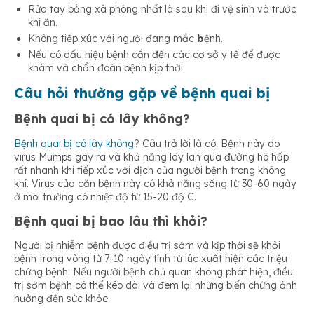
Rửa tay bằng xà phòng nhất là sau khi đi vệ sinh và trước
khi ăn.
Không tiếp xúc với người đang mắc
b
ệnh.
Nếu có dấu hiệu bệnh cần đến các cơ sở y tế để được
khám và chẩn đoán bệnh kịp thời.
Câu hỏi thường gặp về bệnh quai bị
Bệnh quai bị có lây không?
Bệnh quai bị có lây không
? Câu trả lời là có. Bệnh này do
virus Mumps gây ra và khả năng lây lan qua đường hô hấp
rất nhanh khi tiếp xúc với dịch của người bệnh trong không
khí. Virus của căn bệnh này có khả năng sống từ 30-60 ngày
ở môi trường có nhiệt độ từ 15-20 độ C.
Bệnh quai bị bao lâu thì khỏi?
Người bị nhiễm bệnh được điều trị sớm và kịp thời sẽ khỏi
bệnh trong vòng từ 7-10 ngày tính từ lúc xuất hiện các triệu
chứng bệnh. Nếu người bệnh chủ quan không phát hiện, điều
trị sớm bệnh có thể kéo dài và đem lại những biến chứng ảnh
hưởng đến sức khỏe.