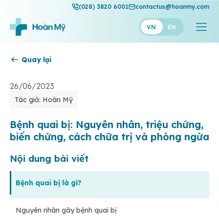
(028) 3820 6001
contactus@hoanmy.com
VN
EN
Quay lại
Hoàn Mỹ
Hoàn Mỹ Gold
26/06/2023
Tác giả: Hoàn Mỹ
Hạnh Phúc
Thuận Mỹ
Bệnh quai bị: Nguyên nhân, triệu chứng,
biến chứng, cách chữa trị và phòng ngừa
Nội dung bài viết
Bệnh quai bị là gì?
Nguyên nhân gây bệnh quai bị