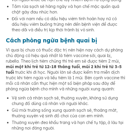
Tắm rửa sạch sẽ hàng ngày và hạn chế mặc quần quá
chật gây đau nhức hơn.
Đối với nam nếu có dấu hiệu viêm tinh hoàn hay nữ có
dấu hiệu viêm buồng trứng nên đến bệnh viện để được
theo dõi và điều trị kịp thời tránh bị vô sinh.
Cách phòng ngừa bệnh quai bị
Vì quai bị chưa có thuốc đặc trị nên hiện nay cách dự phòng
chủ động có hiệu quả nhất là tiêm vaccine sởi, quai bị,
rubella. Theo lịch tiêm chủng thì trẻ em sẽ được tiêm 2 mũi,
mũi một khi trẻ từ 12-18 tháng tuổi
,
mũi 2 khi trẻ từ 3-5
tuổi
trước khi đi học. Người lớn sẽ được kiểm tra miễn dịch
trước khi tiêm ngừa và liều tiêm là 1 mũi. Bên cạnh vaccine thì
mỗi cá nhân cần thực hiện một số biện pháp sau đây để
phòng ngừa bệnh
cho mình và những người xung quanh:
Vệ sinh cá nhân sạch sẽ, thường xuyên, không sử dụng
chung đồ dùng cá nhân với người khác.
Giữ môi trường sống xung quanh sạch sẽ, thoáng mát,
thường xuyên vệ sinh đồ chơi của con em mình.
Thường xuyên đeo khẩu trang và hạn chế tụ tập, ở lâu tại
những nơi đông người.