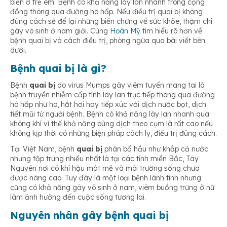
biến ở trẻ em. Bệnh có khả năng lây lan nhanh trong cộng
đồng thông qua đường hô hấp. Nếu điều trị quai bị không
đúng cách sẽ để lại những biến chứng về sức khỏe, thậm chí
Bệnh quai bị bao lâu thì khỏi?
gây vô sinh ở nam giới. Cùng
Hoàn Mỹ
tìm hiểu rõ hơn về
bệnh quai bị và cách điều trị, phòng ngừa qua bài viết bên
dưới.
Bệnh quai bị là gì?
Bệnh
quai bị
do virus Mumps gây viêm tuyến mang tai là
bệnh truyền nhiễm cấp tính lây lan trực tiếp thông qua đường
hô hấp như ho, hắt hơi hay tiếp xúc với dịch nước bọt, dịch
tiết mũi từ người bệnh. Bệnh có khả năng lây lan nhanh qua
không khí vì thế khả năng bùng dịch theo cụm là rất cao nếu
không kịp thời có những biện pháp cách ly, điều trị đúng cách.
Tại Việt Nam, bệnh
quai bị
phân bổ hầu như khắp cả nước
nhưng tập trung nhiều nhất là tại các tỉnh miền Bắc, Tây
Nguyên nơi có khí hậu mát mẻ và môi trường sống chưa
được nâng cao. Tuy đây là một loại bệnh lành tính nhưng
cũng có khả năng gây vô sinh ở nam, viêm buồng trứng ở nữ
làm ảnh hưởng đến cuộc sống tương lai.
Nguyên nhân gây bệnh quai bị