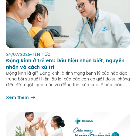
24/07/2026
•
TIN TỨC
Động kinh ở trẻ em: Dấu hiệu nhận biết, nguyên
nhân và cách xử trí
Động kinh là gì? Động kinh là tình trạng bệnh lý của não đặc
trưng bởi sự xuất hiện lặp lại của các cơn co giật do sự phóng
điện đột ngột, quá mức và đồng thời của các tế bào thần
kinh trong não. Những cơn này có thể gây ra rối loạn vận […]
Xem thêm