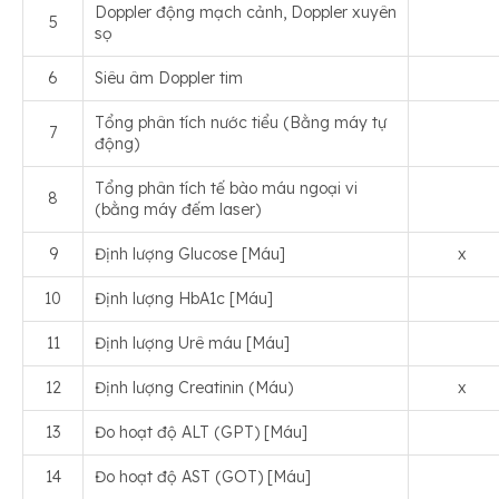
Doppler động mạch cảnh, Doppler xuyên
5
sọ
6
Siêu âm Doppler tim
Tổng phân tích nước tiểu (Bằng máy tự
7
động)
Tổng phân tích tế bào máu ngoại vi
8
(bằng máy đếm laser)
9
Định lượng Glucose [Máu]
x
10
Định lượng HbA1c [Máu]
11
Định lượng Urê máu [Máu]
12
Định lượng Creatinin (Máu)
x
13
Đo hoạt độ ALT (GPT) [Máu]
14
Đo hoạt độ AST (GOT) [Máu]