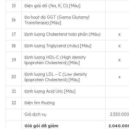
15
Điện giải đồ (Na, K, Cl) [Máu]
Đo hoạt độ GGT (Gama Glutamyl
16
Transferase) [Máu]
17
Định lượng Cholesterol toàn phần (Máu)
x
18
Định lượng Triglycerid (máu) [Máu]
x
Định lượng HDL-C (High density
19
x
lipoprotein Cholesterol) [Máu]
Định lượng LDL – C (Low density
20
x
lipoprotein Cholesterol) [Máu]
21
Định lượng Acid Uric [Máu]
22
Điện tim thường
Giá dịch vụ
2.550.000
Giá gói đã giảm
2.040.00