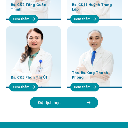
Bs. CKI Tăng Quốc
Bs. CKII Huỳnh Trung
Thịnh
Lập
Xem thêm
Xem thêm
Ths. Bs. Ong Thanh
Bs. CKI Phan Thị Út
Phong
Xem thêm
Xem thêm
Đặt lịch hẹn