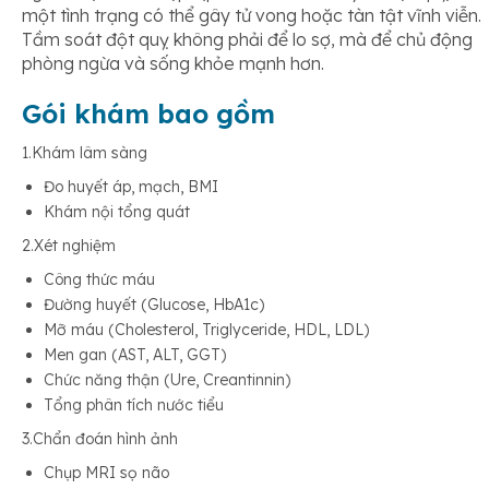
một tình trạng có thể gây tử vong hoặc tàn tật vĩnh viễn.
Tầm soát đột quỵ không phải để lo sợ, mà để chủ động
phòng ngừa và sống khỏe mạnh hơn.
Gói khám bao gồm
1.Khám lâm sàng
Đo huyết áp, mạch, BMI
Khám nội tổng quát
2.Xét nghiệm
Công thức máu
Đường huyết (Glucose, HbA1c)
Mỡ máu (Cholesterol, Triglyceride, HDL, LDL)
Men gan (AST, ALT, GGT)
Chức năng thận (Ure, Creantinnin)
Tổng phân tích nước tiểu
3.Chẩn đoán hình ảnh
Chụp MRI sọ não