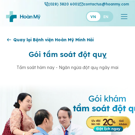
(028) 3820 6001
contactus@hoanmy.com
VN
EN
Hoàn Mỹ
Quay lại Bệnh viện Hoàn Mỹ Minh Hải
Hoàn Mỹ Gold
Gói tầm soát đột quỵ
Hạnh Phúc
Tầm soát hôm nay - Ngăn ngừa đột quỵ ngày mai
Thuận Mỹ