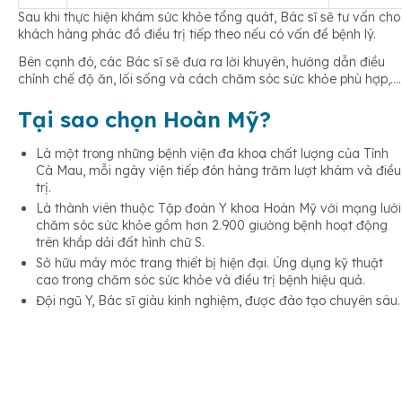
Sau khi thực hiện khám sức khỏe tổng quát, Bác sĩ sẽ tư vấn cho
khách hàng phác đồ điều trị tiếp theo nếu có vấn đề bệnh lý.
Bên cạnh đó, các Bác sĩ sẽ đưa ra lời khuyên, hướng dẫn điều
chỉnh chế độ ăn, lối sống và cách chăm sóc sức khỏe phù hợp,….
Tại sao chọn Hoàn Mỹ?
Là một trong những bệnh viện đa khoa chất lượng của Tỉnh
Cà Mau, mỗi ngày viện tiếp đón hàng trăm lượt khám và điều
trị.
Là thành viên thuộc Tập đoàn Y khoa Hoàn Mỹ với mạng lưới
chăm sóc sức khỏe gồm hơn 2.900 giường bệnh hoạt động
trên khắp dải đất hình chữ S.
Sở hữu máy móc trang thiết bị hiện đại. Ứng dụng kỹ thuật
cao trong chăm sóc sức khỏe và điều trị bệnh hiệu quả.
Đội ngũ Y, Bác sĩ giàu kinh nghiệm, được đào tạo chuyên sâu.