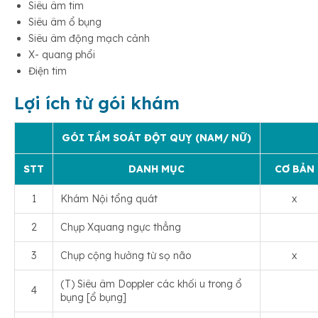
Siêu âm tim
Siêu âm ổ bụng
Siêu âm động mạch cảnh
X- quang phổi
Điện tim
Lợi ích từ gói khám
GÓI TẦM SOÁT ĐỘT QUỴ (NAM/ NỮ)
STT
DANH MỤC
CƠ BẢN
1
Khám Nội tổng quát
x
2
Chụp Xquang ngực thẳng
3
Chụp cộng hưởng từ sọ não
x
(T) Siêu âm Doppler các khối u trong ổ
4
bụng [ổ bụng]