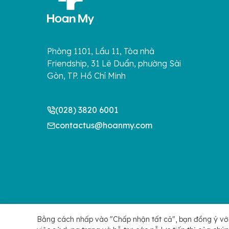
Phòng 1101, Lầu 11, Tòa nhà
Friendship, 31 Lê Duẩn, phường Sài
Gòn, TP. Hồ Chí Minh
(028) 3820 6001
contactus@hoanmy.com
Bằng cách nhấp vào "Chấp nhận tất cả", bạn đồng ý với vi