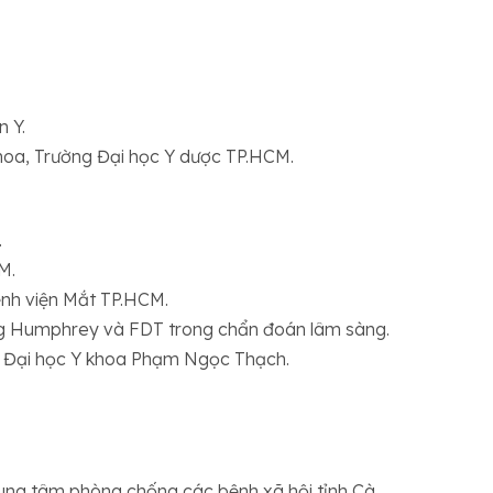
n Y.
hoa, Trường Đại học Y dược TP.HCM.
.
M.
nh viện Mắt TP.HCM.
ộng Humphrey và FDT trong chẩn đoán lâm sàng.
g Đại học Y khoa Phạm Ngọc Thạch.
rung tâm phòng chống các bệnh xã hội tỉnh Cà