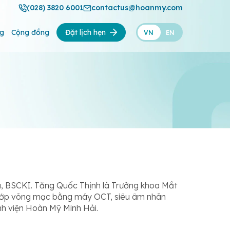
(028) 3820 6001
contactus@hoanmy.com
ng
Cộng đồng
Đặt lịch hẹn
VN
EN
, BSCKI. Tăng Quốc Thịnh là Trưởng khoa Mắt
 lớp võng mạc bằng máy OCT, siêu âm nhãn
nh viện Hoàn Mỹ Minh Hải.