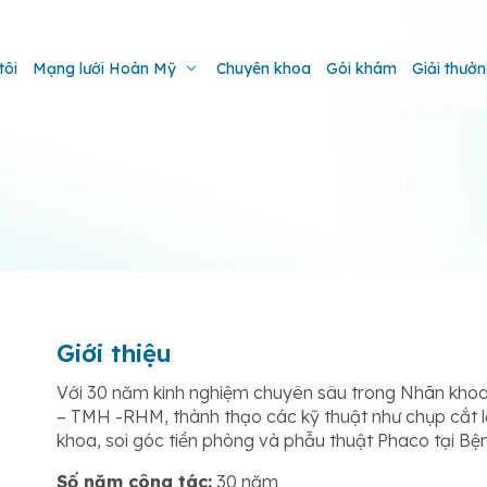
tôi
Mạng lưới Hoàn Mỹ
Chuyên khoa
Gói khám
Giải thưở
Giới thiệu
Với 30 năm kinh nghiệm chuyên sâu trong Nhãn khoa
– TMH -RHM, thành thạo các kỹ thuật như chụp cắt
khoa, soi góc tiền phòng và phẫu thuật Phaco tại Bệ
Số năm công tác:
30 năm