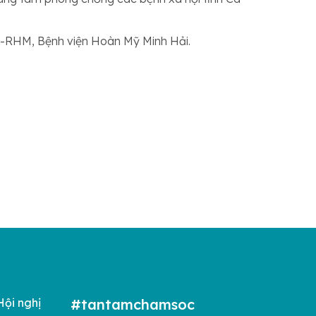
H -RHM, Bệnh viện Hoàn Mỹ Minh Hải.
Hội nghị
#tantamchamsoc