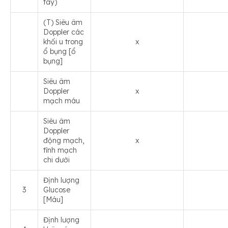
tay)
(T) Siêu âm
Doppler các
khối u trong
x
ổ bụng [ổ
bụng]
Siêu âm
Doppler
x
mạch máu
Siêu âm
Doppler
động mạch,
x
tĩnh mạch
chi dưới
Định lượng
3
Glucose
[Máu]
Định lượng