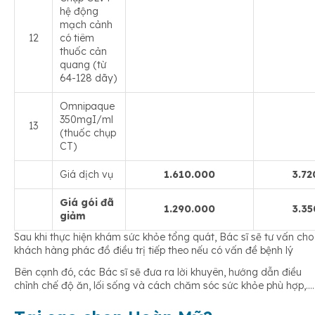
hệ động
mạch cảnh
12
có tiêm
thuốc cản
quang (từ
64-128 dãy)
Omnipaque
350mgI/ml
13
(thuốc chụp
CT)
Giá dịch vụ
1.610.000
3.72
Giá gói đã
1.290.000
3.35
giảm
Sau khi thực hiện khám sức khỏe tổng quát, Bác sĩ sẽ tư vấn cho
khách hàng phác đồ điều trị tiếp theo nếu có vấn đề bệnh lý
Bên cạnh đó, các Bác sĩ sẽ đưa ra lời khuyên, hướng dẫn điều
chỉnh chế độ ăn, lối sống và cách chăm sóc sức khỏe phù hợp,….