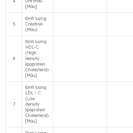
4
Urê máu
[Máu]
Định lượng
5
Creatinin
(Máu)
Định lượng
HDL-C
(High
6
density
lipoprotein
Cholesterol)
[Máu]
Định lượng
LDL – C
(Low
7
density
lipoprotein
Cholesterol)
[Máu]