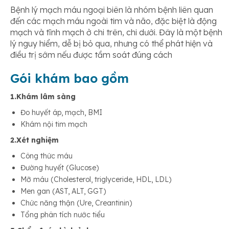
Bệnh lý mạch máu ngoại biên là nhóm bệnh liên quan
đến các mạch máu ngoài tim và não, đặc biệt là động
mạch và tĩnh mạch ở chi trên, chi dưới. Đây là một bệnh
lý nguy hiểm, dễ bị bỏ qua, nhưng có thể phát hiện và
điều trị sớm nếu được tầm soát đúng cách
Gói khám bao gồm
1.Khám lâm sàng
Đo huyết áp, mạch, BMI
Khám nội tim mạch
2.Xét nghiệm
Công thức máu
Đường huyết (Glucose)
Mỡ máu (Cholesterol, triglyceride, HDL, LDL)
Men gan (AST, ALT, GGT)
Chức năng thận (Ure, Creantinin)
Tổng phân tích nước tiểu