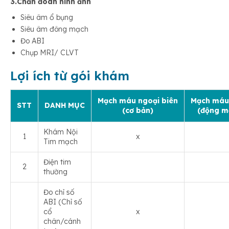
3.Chẩn đoán hình ảnh
Siêu âm ổ bụng
Siêu âm đông mạch
Đo ABI
Chụp MRI/ CLVT
Lợi ích từ gói khám
Mạch máu ngoại biên
Mạch máu 
STT
DANH MỤC
(cơ bản)
(động m
Khám Nội
1
x
Tim mạch
Điện tim
2
thường
Đo chỉ số
ABI (Chỉ số
cổ
x
chân/cánh