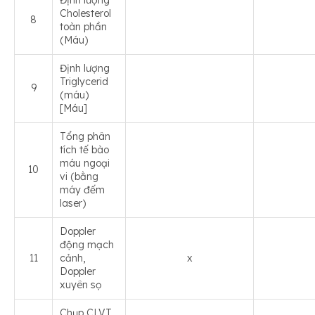
Định lượng
Cholesterol
8
toàn phần
(Máu)
Định lượng
Triglycerid
9
(máu)
[Máu]
Tổng phân
tích tế bào
máu ngoại
10
vi (bằng
máy đếm
laser)
Doppler
động mạch
11
cảnh,
x
Doppler
xuyên sọ
Chụp CLVT