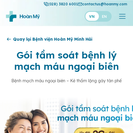
(028) 3820 6001
contactus@hoanmy.com
VN
EN
Hoàn Mỹ
Quay lại Bệnh viện Hoàn Mỹ Minh Hải
Hoàn Mỹ Gold
Gói tầm soát bệnh lý
Hạnh Phúc
mạch máu ngoại biên
Thuận Mỹ
Bệnh mạch máu ngoại biên – Kẻ thầm lặng gây tàn phế