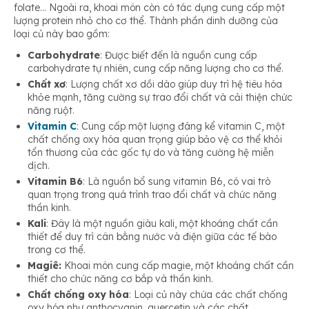
folate… Ngoài ra, khoai môn còn có tác dụng cung cấp một
lượng protein nhỏ cho cơ thể. Thành phần dinh dưỡng của
loại củ này bao gồm:
Carbohydrate
: Được biết đến là nguồn cung cấp
carbohydrate tự nhiên, cung cấp năng lượng cho cơ thể.
Chất xơ
: Lượng chất xơ dồi dào giúp duy trì hệ tiêu hóa
khỏe mạnh, tăng cường sự trao đổi chất và cải thiện chức
năng ruột.
Vitamin C
: Cung cấp một lượng đáng kể vitamin C, một
chất chống oxy hóa quan trọng giúp bảo vệ cơ thể khỏi
tổn thương của các gốc tự do và tăng cường hệ miễn
dịch.
Vitamin B6
: Là nguồn bổ sung vitamin B6, có vai trò
quan trọng trong quá trình trao đổi chất và chức năng
thần kinh.
Kali
: Đây là một nguồn giàu kali, một khoáng chất cần
thiết để duy trì cân bằng nước và điện giữa các tế bào
trong cơ thể.
Magiê:
Khoai môn cung cấp magie, một khoáng chất cần
thiết cho chức năng cơ bắp và thần kinh.
Chất chống oxy hóa
: Loại củ này chứa các chất chống
oxy hóa như anthocyanin, quercetin và các chất