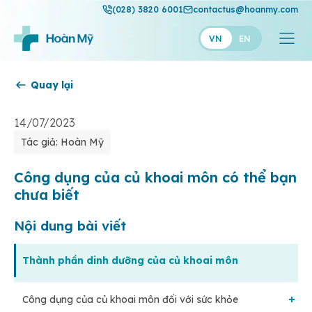
(028) 3820 6001
contactus@hoanmy.com
VN
EN
Quay lại
Hoàn Mỹ
Hoàn Mỹ Gold
14/07/2023
Tác giả: Hoàn Mỹ
Hạnh Phúc
Thuận Mỹ
Công dụng của củ khoai môn có thể bạn
chưa biết
Nội dung bài viết
Thành phần dinh dưỡng của củ khoai môn
Công dụng của củ khoai môn đối với sức khỏe