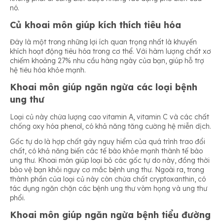
nó.
Củ khoai môn giúp kích thích tiêu hóa
Đây là một trong những lợi ích quan trọng nhất là khuyến
khích hoạt động tiêu hóa trong cơ thể. Với hàm lượng chất xơ
chiếm khoảng 27% nhu cầu hàng ngày của bạn, giúp hỗ trợ
hệ tiêu hóa khỏe mạnh.
Khoai môn giúp ngăn ngừa các loại bệnh
ung thư
Loại củ này chứa lượng cao vitamin A, vitamin C và các chất
chống oxy hóa phenol, có khả năng tăng cường hệ miễn dịch.
Gốc tự do là hợp chất gây nguy hiểm của quá trình trao đổi
chất, có khả năng biến các tế bào khỏe mạnh thành tế bào
ung thư. Khoai môn giúp loại bỏ các gốc tự do này, đồng thời
bảo vệ bạn khỏi nguy cơ mắc bệnh ung thư. Ngoài ra, trong
thành phần của loại củ này còn chứa chất cryptoxanthin, có
tác dụng ngăn chặn các bệnh ung thư vòm họng và ung thư
phổi.
Khoai môn giúp ngăn ngừa bệnh tiểu đường