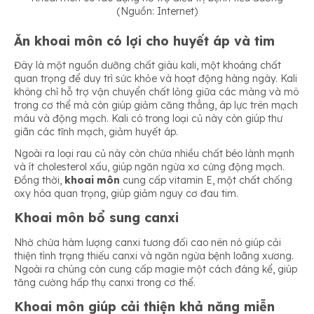
(Nguồn: Internet)
Ăn khoai môn có lợi cho huyết áp và tim
Đây là một nguồn dưỡng chất giàu kali, một khoáng chất
quan trọng để duy trì sức khỏe và hoạt động hàng ngày. Kali
không chỉ hỗ trợ vận chuyển chất lỏng giữa các màng và mô
trong cơ thể mà còn giúp giảm căng thẳng, áp lực trên mạch
máu và động mạch. Kali có trong loại củ này còn giúp thư
giãn các tĩnh mạch, giảm huyết áp.
Ngoài ra loại rau củ này còn chứa nhiều chất béo lành mạnh
và ít cholesterol xấu, giúp ngăn ngừa xơ cứng động mạch.
Đồng thời,
khoai môn
cung cấp vitamin E, một chất chống
oxy hóa quan trọng, giúp giảm nguy cơ đau tim.
Khoai môn bổ sung canxi
Nhờ chứa hàm lượng canxi tương đối cao nên nó giúp cải
thiện tình trạng thiếu canxi và ngăn ngừa bệnh loãng xương.
Ngoài ra chúng còn cung cấp magie một cách đáng kể, giúp
tăng cường hấp thụ canxi trong cơ thể.
Khoai môn giúp cải thiện khả năng miễn