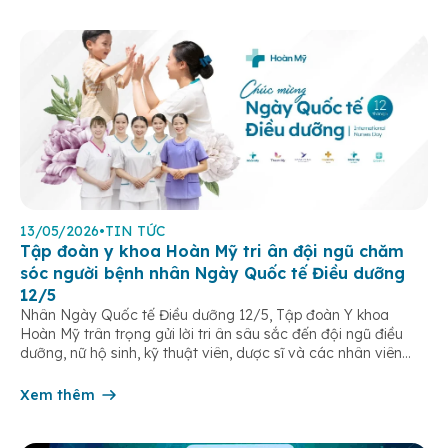
13/05/2026
•
TIN TỨC
Tập đoàn y khoa Hoàn Mỹ tri ân đội ngũ chăm
sóc người bệnh nhân Ngày Quốc tế Điều dưỡng
12/5
Nhân Ngày Quốc tế Điều dưỡng 12/5, Tập đoàn Y khoa
Hoàn Mỹ trân trọng gửi lời tri ân sâu sắc đến đội ngũ điều
dưỡng, nữ hộ sinh, kỹ thuật viên, dược sĩ và các nhân viên
chăm sóc người bệnh trên toàn hệ thống – những người luôn
âm thầm đồng hành trên […]
Xem thêm