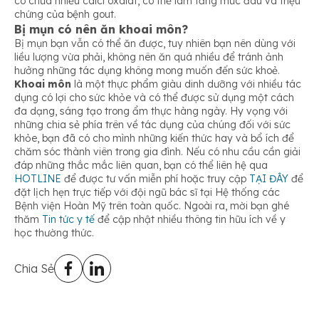
có chứa nhiều calci oxalat, có thể làm tăng mức đau và triệu
chứng của bệnh gout.
Bị mụn có nên ăn khoai môn?
Bị mụn bạn vẫn có thể ăn được, tuy nhiên bạn nên dùng với
liều lượng vừa phải, không nên ăn quá nhiều để tránh ảnh
hưởng những tác dụng không mong muốn đến sức khoẻ.
Khoai môn
là một thực phẩm giàu dinh dưỡng với nhiều tác
dụng có lợi cho sức khỏe và có thể được sử dụng một cách
đa dạng, sáng tạo trong ẩm thực hàng ngày. Hy vọng với
những chia sẻ phía trên về tác dụng của chúng đối với sức
khỏe, bạn đã có cho mình những kiến thức hay và bổ ích để
chăm sóc thành viên trong gia đình. Nếu có nhu cầu cần giải
đáp những thắc mắc liên quan, bạn có thể liên hệ qua
HOTLINE
để được tư vấn miễn phí hoặc truy cập
TẠI ĐÂY
để
đặt lịch hẹn trực tiếp với đội ngũ bác sĩ tại Hệ thống các
Bệnh viện Hoàn Mỹ trên toàn quốc. Ngoài ra, mời bạn ghé
thăm
Tin tức y tế
để cập nhật nhiều thông tin hữu ích về y
học thường thức.
Chia Sẻ