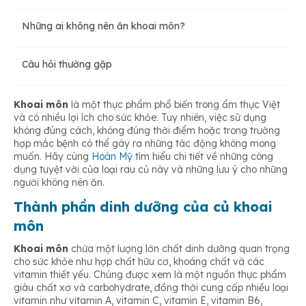
Những ai không nên ăn khoai môn?
Củ khoai môn giúp kích thích tiêu hóa
Câu hỏi thường gặp
Khoai môn giúp ngăn ngừa các loại bệnh ung thư
Khoai môn
là một thực phẩm phổ biến trong ẩm thực Việt
và có nhiều lợi ích cho sức khỏe. Tuy nhiên, việc sử dụng
Khoai môn giúp ngăn ngừa bệnh tiểu đường
không đúng cách, không đúng thời điểm hoặc trong trường
hợp mắc bệnh có thể gây ra những tác động không mong
muốn. Hãy cùng
Hoàn Mỹ
tìm hiểu chi tiết về những công
Ăn khoai môn có lợi cho huyết áp và tim
dụng tuyệt vời của loại rau củ này và những lưu ý cho những
người không nên ăn.
Thành phần dinh dưỡng của củ khoai
Khoai môn bổ sung canxi
môn
Khoai môn
chứa một lượng lớn chất dinh dưỡng quan trọng
cho sức khỏe như hợp chất hữu cơ, khoáng chất và các
Khoai môn giúp cải thiện khả năng miễn dịch
vitamin thiết yếu. Chúng được xem là một nguồn thực phẩm
giàu chất xơ và carbohydrate, đồng thời cung cấp nhiều loại
vitamin như vitamin A, vitamin C, vitamin E, vitamin B6,