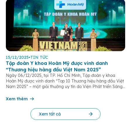
15/12/2025
•
TIN TỨC
Tập đoàn Y khoa Hoàn Mỹ được vinh danh
“Thương hiệu hàng đầu Việt Nam 2025”
Ngày 06/12/2025, tại TP. Hồ Chí Minh, Tập đoàn y khoa
Hoàn Mỹ được vinh danh “Top 10 Thương hiệu hàng đầu Việt
Nam 2025” – một giải thưởng uy tín do Viện Phát triển Sáng
chế và Đổi mới Công nghệ phối hợp với Trung tâm Nghiên
cứu Phát triển Doanh nghiệp Châu Á […]
Xem thêm
Xem tất cả