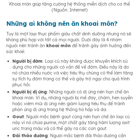
Khoai môn giúp tăng cường hệ thống miễn dịch cho cơ thể
(Nguồn: Internet)
Những ai không nên ăn khoai môn?
Tuy là một loại thực phẩm giàu chất dinh dưỡng nhưng nó sẽ
không phù hợp với tất cả mọi người. Dưới đây là 4 nhóm
người nên tránh ăn
khoai môn
để tránh gây ảnh hưởng đến
sức khoẻ:
Người bị đờm
: Loại củ này không được khuyến khích sử
dụng cho những người có vấn đề về đờm. Điều này là do
nó chứa nhiều nước và việc tiêu thụ chúng có thể làm tăng
sự tích tụ đờm trong cơ thể và gây trở ngại cho quá trình
phục hồi.
Người bị dị ứng
: Những người có dị ứng nên hạn chế ăn
khoai môn. Ví dụ, những người bị mề đay, chàm, hen suyễn
hoặc viêm mũi dị ứng nên giảm lượng tiêu thụ để tránh
phản ứng dị ứng trong hệ thống hô hấp và da.
Gout
: Người mắc bệnh gout cũng nên hạn chế ăn loại củ
này vì nó chứa purine, một chất gây tăng hàm lượng axit
uric trong máu và có thể gây ra các cơn gout.
Đái tháo đường
: Người mắc bệnh đái tháo đường cần