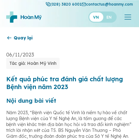
(028) 3820 6001
contactus@hoanmy.com
VN
EN
Quay lại
Hoàn Mỹ
Hoàn Mỹ Gold
06/11/2023
Tác giả: Hoàn Mỹ Vinh
Hạnh Phúc
Thuận Mỹ
Kết quả phúc tra đánh giá chất lượng
Bệnh viện năm 2023
Nội dung bài viết
Năm 2023, “Bệnh viện Quốc tế Vinh là niềm tự hào về chất
lượng Bệnh viện của Y tế Nghệ An, là tấm gương để các
bệnh viện khác trên địa bàn học hỏi và trao đổi kinh nghiệm”
trích lời nhận xét của TS. BS Nguyễn Văn Thương – Phó
Giám đốc, trưởng đoàn đoàn phúc tra của Sở Y tế Nghệ An.