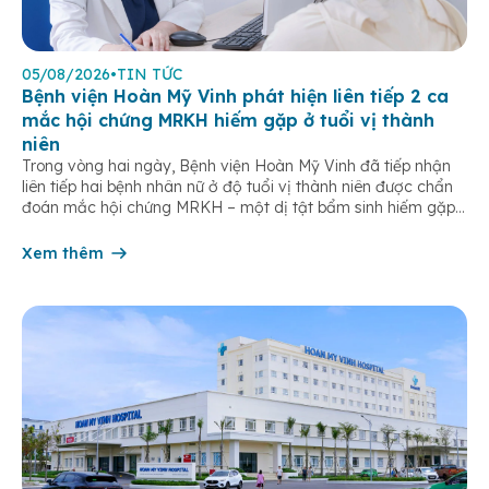
05/08/2026
•
TIN TỨC
Bệnh viện Hoàn Mỹ Vinh phát hiện liên tiếp 2 ca
mắc hội chứng MRKH hiếm gặp ở tuổi vị thành
niên
Trong vòng hai ngày, Bệnh viện Hoàn Mỹ Vinh đã tiếp nhận
liên tiếp hai bệnh nhân nữ ở độ tuổi vị thành niên được chẩn
đoán mắc hội chứng MRKH – một dị tật bẩm sinh hiếm gặp
của hệ sinh dục nữ, thường chỉ được phát hiện khi bước vào
tuổi dậy thì. […]
Xem thêm