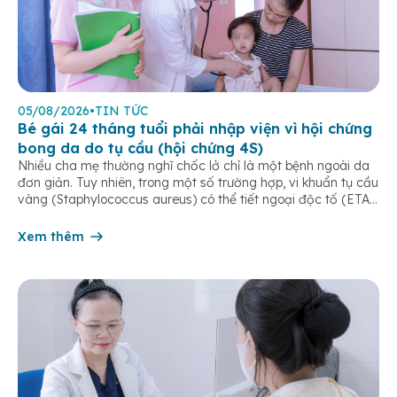
05/08/2026
•
TIN TỨC
Bé gái 24 tháng tuổi phải nhập viện vì hội chứng
bong da do tụ cầu (hội chứng 4S)
Nhiều cha mẹ thường nghĩ chốc lở chỉ là một bệnh ngoài da
đơn giản. Tuy nhiên, trong một số trường hợp, vi khuẩn tụ cầu
vàng (Staphylococcus aureus) có thể tiết ngoại độc tố (ETA
hoặc ETB) gây ra Hội chứng bong da do tụ cầu
(Staphylococcal Scalded Skin Syndrome – SSSS) – một […]
Xem thêm