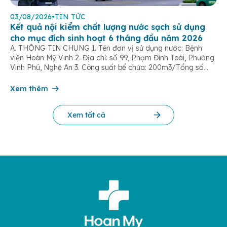
03/08/2026
•
TIN TỨC
Kết quả nội kiểm chất lượng nước sạch sử dụng
cho mục đích sinh hoạt 6 tháng đầu năm 2026
A. THÔNG TIN CHUNG 1. Tên đơn vị sử dụng nước: Bệnh
viện Hoàn Mỹ Vinh 2. Địa chỉ: số 99, Phạm Đình Toái, Phường
Vinh Phú, Nghệ An 3. Công suất bể chứa: 200m3/Tổng số
dân được cung cấp nước: 500 người 4. Tên đơn vị cấp
nước: Công ty Cổ phần cấp nước Nghệ An […]
Xem thêm
Xem tất cả