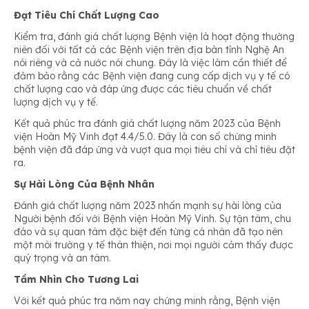
Đạt Tiêu Chí Chất Lượng Cao
Kiểm tra, đánh giá chất lượng Bệnh viện là hoạt động thường
niên đối với tất cả các Bệnh viện trên địa bàn tỉnh Nghệ An
nói riêng và cả nước nói chung. Đây là việc làm cần thiết để
đảm bảo rằng các Bệnh viện đang cung cấp dịch vụ y tế có
chất lượng cao và đáp ứng được các tiêu chuẩn về chất
lượng dịch vụ y tế.
Kết quả phúc tra đánh giá chất lượng năm 2023 của Bệnh
viện Hoàn Mỹ Vinh đạt 4.4/5.0. Đây là con số chứng minh
bệnh viện đã đáp ứng và vượt qua mọi tiêu chí và chỉ tiêu đặt
ra.
Sự Hài Lòng Của Bệnh Nhân
Đánh giá chất lượng năm 2023 nhấn mạnh sự hài lòng của
Người bệnh đối với Bệnh viện Hoàn Mỹ Vinh. Sự tận tâm, chu
đáo và sự quan tâm đặc biệt đến từng cá nhân đã tạo nên
một môi trường y tế thân thiện, nơi mọi người cảm thấy được
quý trọng và an tâm.
Tầm Nhìn Cho Tương Lai
Với kết quả phúc tra năm nay chứng minh rằng, Bệnh viện