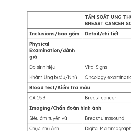
TẦM SOÁT UNG TH
BREAST CANCER S
Inclusions/bao gồm
Detail/chi tiết
Physical
Examination/đánh
giá
Đo sinh hiệu
Vital Signs
Khám Ung bướu/Nhũ
Oncology examinati
Blood test/Kiểm tra máu
CA 15.3
Breast cancer
Imaging/Chẩn đoán hình ảnh
Siêu âm tuyến vú
Breast ultrasound
Chụp nhũ ảnh
Digital Mammograp