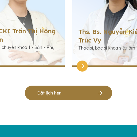
 CKI Trần Thị Hồng
Ths. Bs. Nguyễn Ki
n
Trúc Vy
ĩ chuyên khoa I - Sản - Phụ
Thạc sĩ, bác sĩ khoa siêu âm
Đặt lịch hẹn