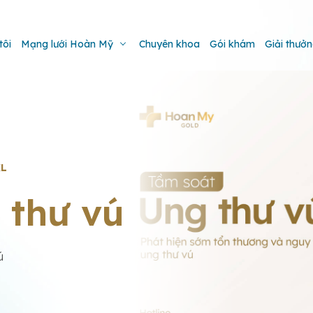
tôi
Mạng lưới Hoàn Mỹ
Chuyên khoa
Gói khám
Giải thưở
XL
 thư vú
ú