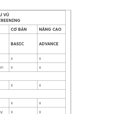
Ư VÚ
CREENING
CƠ BẢN
NÂNG CAO
BASIC
ADVANCE
x
x
on
x
x
x
x
x
x
hy
x
x