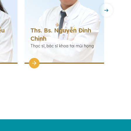
ều
Ths. Bs. Nguyễn Đình
Chinh
Bs. 
Thạc sĩ, bác sĩ khoa tai mũi họng
Bác sĩ 