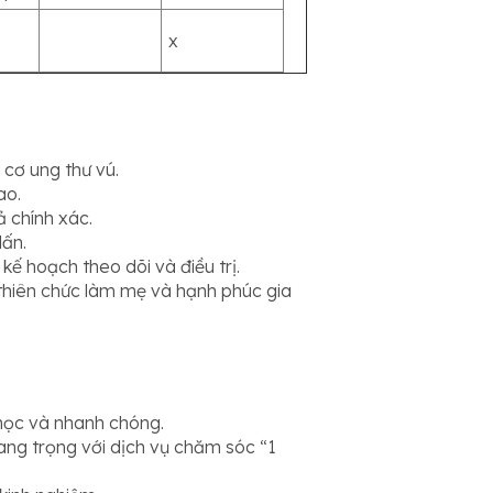
x
cơ ung thư vú.
ao.
ả chính xác.
lấn.
kế hoạch theo dõi và điều trị.
thiên chức làm mẹ và hạnh phúc gia
 học và nhanh chóng.
sang trọng với dịch vụ chăm sóc “1