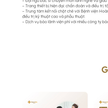
– Đội ngũ bác sĩ chuyên môn lành nghề và giàu 
– Trang thiết bị hiện đại: chẩn đoán và điều trị tố
– Trung tâm kết nối chặt chẽ với Bệnh viện Hoàn
điều trị kỹ thuật cao và phẫu thuật.
– Dịch vụ bảo lãnh viện phí với nhiều công ty b
G