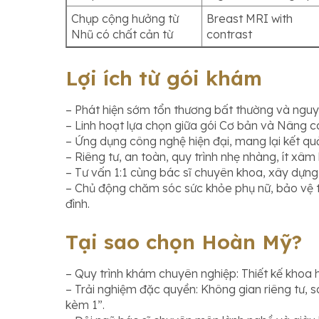
Chụp cộng hưởng từ
Breast MRI with
Nhũ có chất cản từ
contrast
Lợi ích từ gói khám
– Phát hiện sớm tổn thương bất thường và nguy 
– Linh hoạt lựa chọn giữa gói Cơ bản và Nâng c
– Ứng dụng công nghệ hiện đại, mang lại kết qu
– Riêng tư, an toàn, quy trình nhẹ nhàng, ít xâm 
– Tư vấn 1:1 cùng bác sĩ chuyên khoa, xây dựng 
– Chủ động chăm sóc sức khỏe phụ nữ, bảo vệ 
đình.
Tại sao chọn Hoàn Mỹ?
– Quy trình khám chuyên nghiệp: Thiết kế khoa
– Trải nghiệm đặc quyền: Không gian riêng tư, 
kèm 1”.