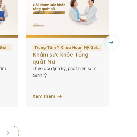
 Gold
Trung Tâm Y Khoa Hoàn Mỹ Gold
Trung
Khám sức khỏe Tổng
Khám
PXL
PXL
quát Nữ
Gold
sớm
Theo dõi định kỳ, phát hiện sớm
Khám t
bệnh lý
sâu tr
Xem thêm
Xem 