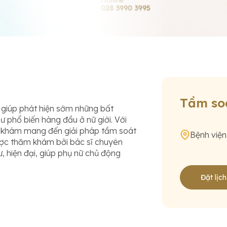
Tầm so
 giúp phát hiện sớm những bất
ư phổ biến hàng đầu ở nữ giới. Với
i khám mang đến giải pháp tầm soát
Bệnh viện
ược thăm khám bởi bác sĩ chuyên
ư, hiện đại, giúp phụ nữ chủ động
Đặt lịc