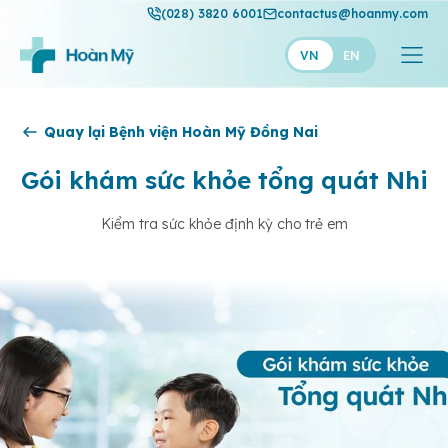
(028) 3820 6001
contactus@hoanmy.com
VN
EN
Hoàn Mỹ
Quay lại Bệnh viện Hoàn Mỹ Đồng Nai
Hoàn Mỹ Gold
Gói khám sức khỏe tổng quát Nhi
Hạnh Phúc
Kiểm tra sức khỏe định kỳ cho trẻ em
Thuận Mỹ