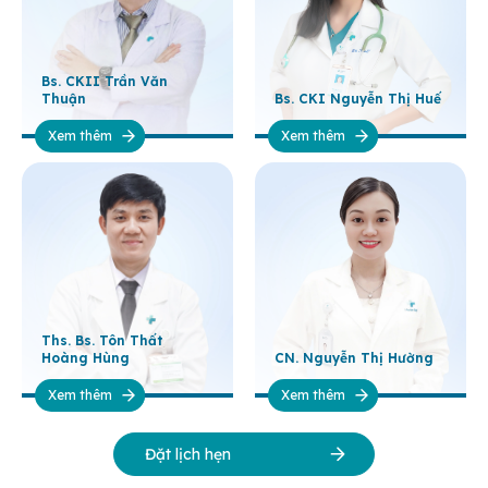
Bs. CKII Trần Văn
Thuận
Bs. CKI Nguyễn Thị Huế
Xem thêm
Xem thêm
Ths. Bs. Tôn Thất
Hoàng Hùng
CN. Nguyễn Thị Hường
Xem thêm
Xem thêm
Đặt lịch hẹn