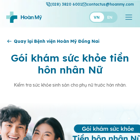
(028) 3820 6001
contactus@hoanmy.com
VN
EN
Hoàn Mỹ
Quay lại Bệnh viện Hoàn Mỹ Đồng Nai
Hoàn Mỹ Gold
Gói khám sức khỏe tiền
Hạnh Phúc
hôn nhân Nữ
Thuận Mỹ
Kiểm tra sức khỏe sinh sản cho phụ nữ trước hôn nhân.