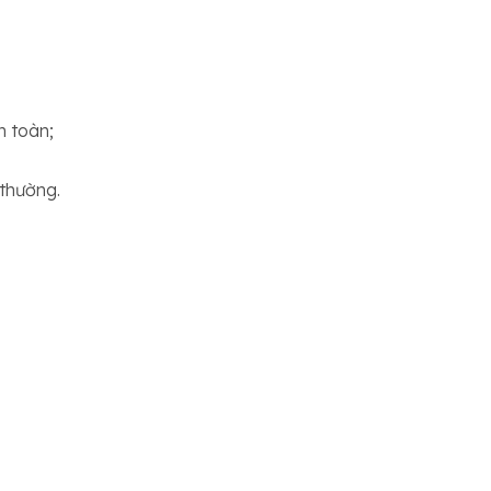
n toàn;
 thường.