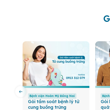
G
ai
Bệnh viện Hoàn Mỹ Đồng Nai
Bệnh
y
Gói tầm soát bệnh lý tử
Gói
cung buồng trứng
quá
dày –