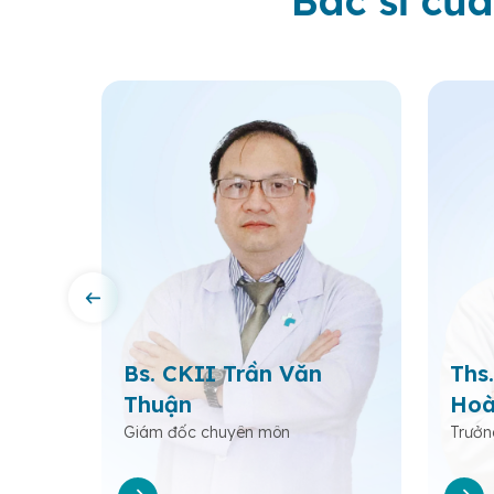
Bác sĩ của
Bs. CKII Trần Văn
Ths.
Thuận
Hoà
c
Giám đốc chuyên môn
Trưởn