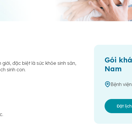
Gói khá
iới, đặc biệt là sức khỏe sinh sản,
Nam
ch sinh con.
Bệnh viện
Đặt lịc
c.