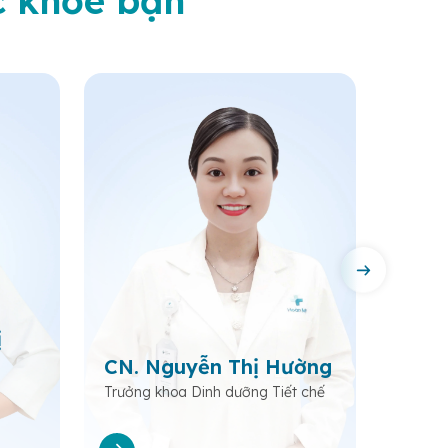
c khỏe bạn
ị
Bs. 
CN. Nguyễn Thị Hường
Bác
Trưởng khoa Dinh dưỡng Tiết chế
Trưởng