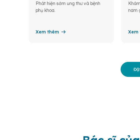
Phát hiện sớm ung thư và bệnh
Khám 
phụ khoa.
nam g
Xem thêm
Xem 
Đặt