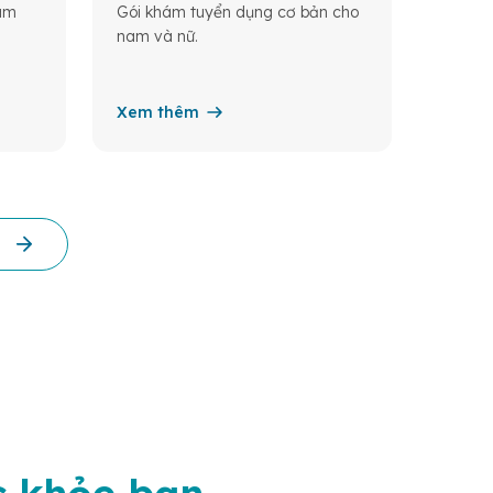
tràng.
làm
Gói khám tuyển dụng cơ bản cho
nam và nữ.
Xem thêm
Xem 