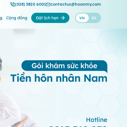
(028) 3820 6001
contactus@hoanmy.com
ng
Cộng đồng
Đặt lịch hẹn
VN
EN