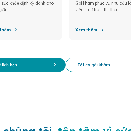
sức khỏe định kỳ dành cho
Gói khám phục vụ nhu cầu 
iới
việc – cư trú – thị thực.
thêm
Xem thêm
 lịch hẹn
Tất cả gói khám