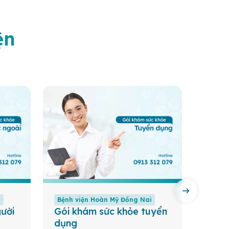
ện
i
Bệnh viện Hoàn Mỹ Đồng Nai
Bệnh 
ười
Gói khám sức khỏe tuyển
Gói 
dụng
Tầm so