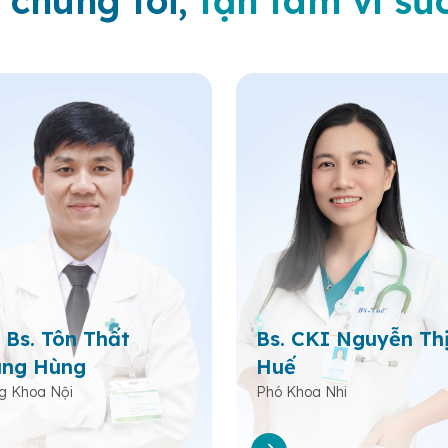
 chúng tôi,
tận tâm vì sứ
 Bs. Tôn Thất
Bs. CKI Nguyễn Th
ng Hùng
Huế
g Khoa Nội
Phó Khoa Nhi