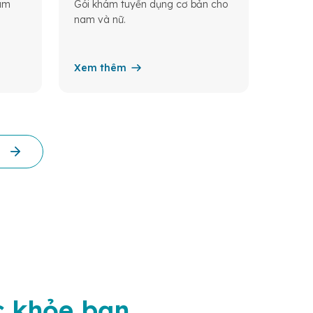
tràng.
làm
Gói khám tuyển dụng cơ bản cho
nam và nữ.
Xem thêm
Xem 
c khỏe bạn