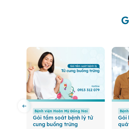
G
ai
Bệnh viện Hoàn Mỹ Đồng Nai
Bệnh
y
Gói tầm soát bệnh lý tử
Gói
cung buồng trứng
quá
dày –