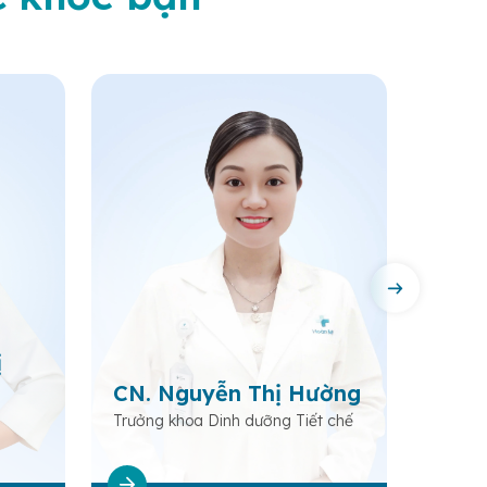
ị
Bs. 
CN. Nguyễn Thị Hường
Bác
Trưởng khoa Dinh dưỡng Tiết chế
Trưởng