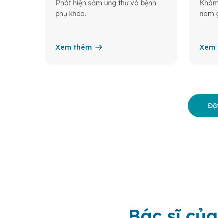
Phát hiện sớm ung thư và bệnh
Khám 
phụ khoa.
nam g
Xem thêm
Xem 
Đặt
Bác sĩ của