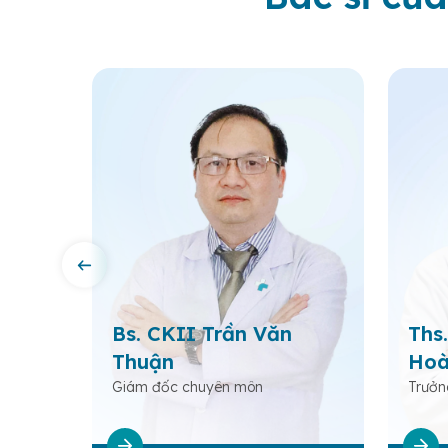
Bs. CKII Trần Văn
Ths.
Thuận
Hoà
c
Giám đốc chuyên môn
Trưởn