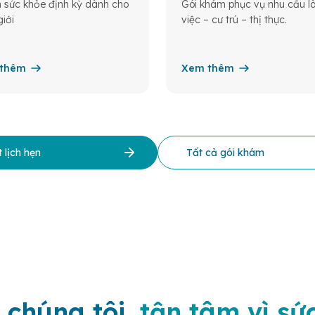
sức khỏe định kỳ dành cho
Gói khám phục vụ nhu cầu 
iới
việc – cư trú – thị thực.
thêm
Xem thêm
 lịch hẹn
Tất cả gói khám
 chúng tôi,
tận tâm vì sứ