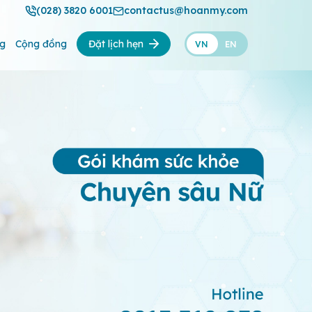
(028) 3820 6001
contactus@hoanmy.com
ng
Cộng đồng
Đặt lịch hẹn
VN
EN