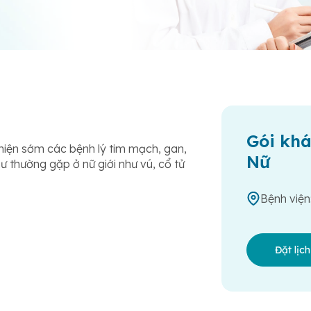
Gói kh
hiện sớm các bệnh lý tim mạch, gan,
Nữ
hư thường gặp ở nữ giới như vú, cổ tử
Bệnh viện
Đặt lịc