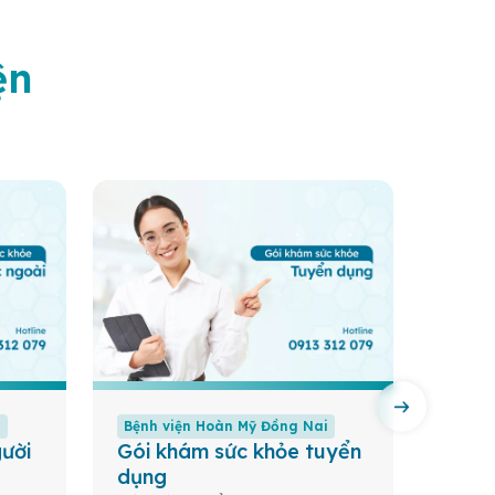
ện
i
Bệnh viện Hoàn Mỹ Đồng Nai
Bệnh 
ười
Gói khám sức khỏe tuyển
Gói 
dụng
Tầm so