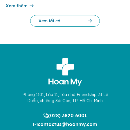
nhận đến tám ca tử vong do […]
Xem thêm
Xem tất cả
Phòng 1101, Lầu 11, Tòa nhà Friendship, 31 Lê
Duẩn, phường Sài Gòn, TP. Hồ Chí Minh
(028) 3820 6001
contactus@hoanmy.com