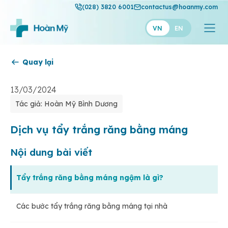
(028) 3820 6001
contactus@hoanmy.com
VN
EN
Quay lại
Hoàn Mỹ
Hoàn Mỹ Gold
13/03/2024
Tác giả: Hoàn Mỹ Bình Dương
Hạnh Phúc
Thuận Mỹ
Dịch vụ tẩy trắng răng bằng máng
Nội dung bài viết
Tẩy trắng răng bằng máng ngậm là gì?
Các bước tẩy trắng răng bằng máng tại nhà